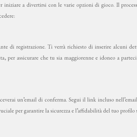
iniziare a divertirsi con le varie opzioni di gioco. Il proces
cedere:
nte di registrazione. Ti verrà richiesto di inserire alcuni det
a, per assicurare che tu sia maggiorenne e idoneo a partec
ceverai un’email di conferma. Segui il link incluso nell’emai
ciale per garantire la sicurezza e l’affidabilità del tuo profilo 