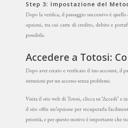
Step 3: Impostazione del Met
Dopo la verifica, il passaggio successivo è quell
opzioni, tra cui carte di credito, debito e portaf
possibile.
Accedere a Totosi: Co
Dopo aver creato e verificato il tuo account, il p
istruzioni per un accesso senza problemi:
Visita il sito web di Totosi, clicca su ‘Accedi’ e i
il sito offre un’opzione per recuperarla facilmen
priorità, e per questo motivo è importante che t