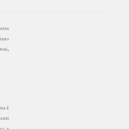
esta
ziano
tosi,
rma è
tenti
no e