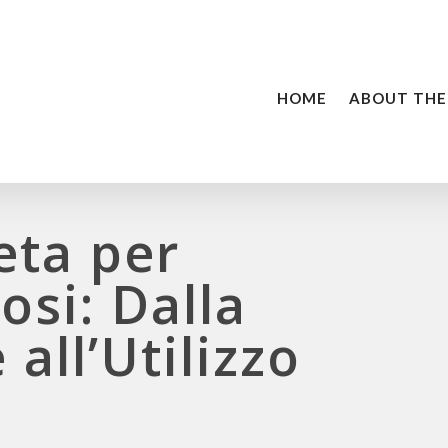
HOME
ABOUT THE
eta per
osi: Dalla
all’Utilizzo