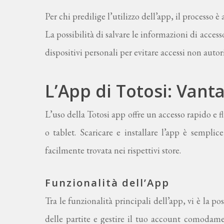
Per chi predilige l’utilizzo dell’app, il processo è
La possibilità di salvare le informazioni di access
dispositivi personali per evitare accessi non autori
L’App di Totosi: Vanta
L’uso della Totosi app offre un accesso rapido e 
o tablet. Scaricare e installare l’app è sempli
facilmente trovata nei rispettivi store.
Funzionalità dell’App
Tra le funzionalità principali dell’app, vi è la po
delle partite e gestire il tuo account comodamen