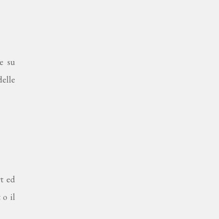
e su
delle
rt ed
 o il