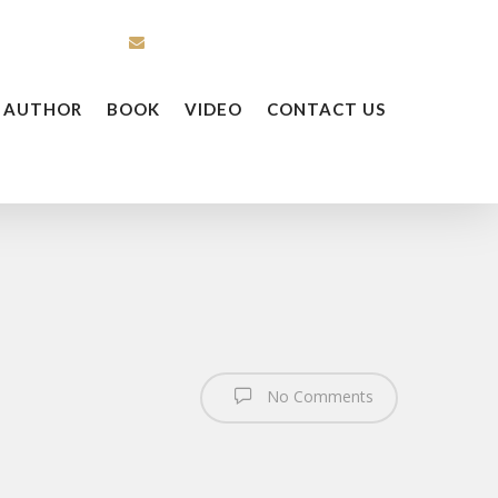
info@cherikarandle.com
 AUTHOR
BOOK
VIDEO
CONTACT US
No Comments