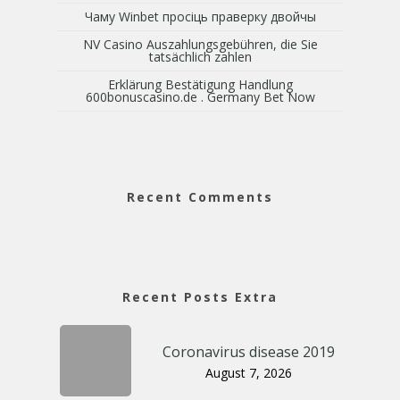
Чаму Winbet просіць праверку двойчы
NV Casino Auszahlungsgebühren, die Sie
tatsächlich zahlen
Erklärung Bestätigung Handlung
600bonuscasino.de . Germany Bet Now
Recent Comments
Recent Posts Extra
Coronavirus disease 2019
August 7, 2026