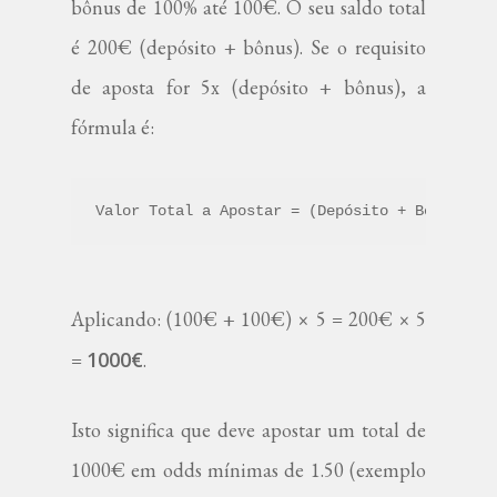
bônus de 100% até 100€. O seu saldo total
é 200€ (depósito + bônus). Se o requisito
de aposta for 5x (depósito + bônus), a
fórmula é:
Valor Total a Apostar = (Depósito + Bônus) × 
Aplicando: (100€ + 100€) × 5 = 200€ × 5
1000€
=
.
Isto significa que deve apostar um total de
1000€ em odds mínimas de 1.50 (exemplo