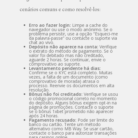
cenários comuns e como resolvê-los:
Erro ao fazer login:
Limpe a cache do
navegador ou use o modo anónimo. Se o
problema persistir, use a opção “Esqueci-me
da palavra-passe” ou contacte o suporte via
chat ao vivo.
Depósito não aparece na conta:
Verifique
o extrato do método de pagamento. Se o
valor foi debitado mas não creditado,
aguarde 2 horas. Se continuar, envie o
comprovativo ao suporte.
Levantamento pendente há dias:
Confirme se o KYC está completo. Muitas
vezes, a falta de um documento (como
comprovativo de morada) atrasa o
processo. Reenvie os documentos em alta
resolução.
Bônus não foi creditado:
Verifique se usou
o código promocional correto no momento
do depósito. Alguns bônus exigem opt-in na
página de promoções. Contacte o suporte
se o bônus 1xbet prometido não aparecer
após 24 horas.
Pagamento recusado:
Pode ser limite do
banco ou cartão. Tente um método
alternativo como MB Way. Se usar cartão,
contacte o banco para autorizar transações
para casinos online.