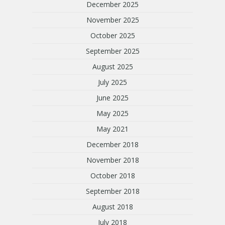
December 2025
November 2025
October 2025
September 2025
August 2025
July 2025
June 2025
May 2025
May 2021
December 2018
November 2018
October 2018
September 2018
August 2018
July 2018