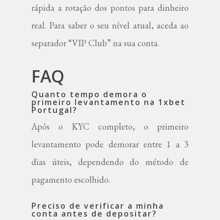
rápida a rotação dos pontos para dinheiro
real. Para saber o seu nível atual, aceda ao
separador “VIP Club” na sua conta.
FAQ
Quanto tempo demora o
primeiro levantamento na 1xbet
Portugal?
Após o KYC completo, o primeiro
levantamento pode demorar entre 1 a 3
dias úteis, dependendo do método de
pagamento escolhido.
Preciso de verificar a minha
conta antes de depositar?