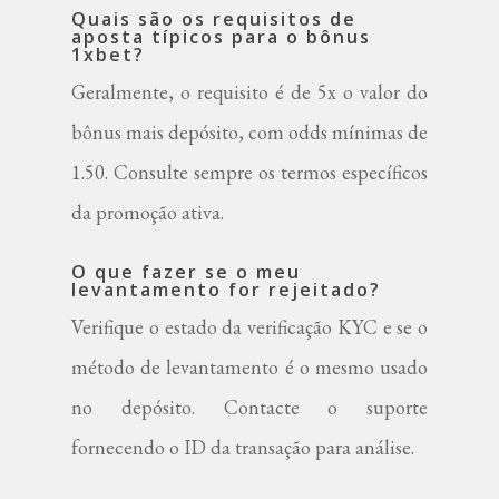
Quais são os requisitos de
aposta típicos para o bônus
1xbet?
Geralmente, o requisito é de 5x o valor do
bônus mais depósito, com odds mínimas de
1.50. Consulte sempre os termos específicos
da promoção ativa.
O que fazer se o meu
levantamento for rejeitado?
Verifique o estado da verificação KYC e se o
método de levantamento é o mesmo usado
no depósito. Contacte o suporte
fornecendo o ID da transação para análise.