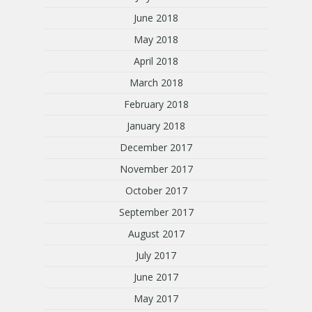
June 2018
May 2018
April 2018
March 2018
February 2018
January 2018
December 2017
November 2017
October 2017
September 2017
August 2017
July 2017
June 2017
May 2017