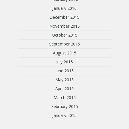
January 2016
December 2015
November 2015
October 2015
September 2015
August 2015
July 2015
June 2015
May 2015
April 2015
March 2015
February 2015
January 2015