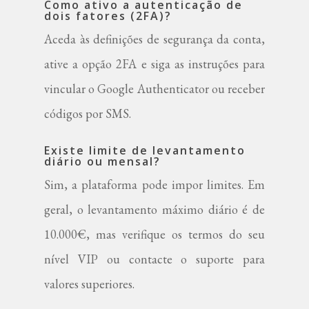
Como ativo a autenticação de
dois fatores (2FA)?
Aceda às definições de segurança da conta,
ative a opção 2FA e siga as instruções para
vincular o Google Authenticator ou receber
códigos por SMS.
Existe limite de levantamento
diário ou mensal?
Sim, a plataforma pode impor limites. Em
geral, o levantamento máximo diário é de
10.000€, mas verifique os termos do seu
nível VIP ou contacte o suporte para
valores superiores.