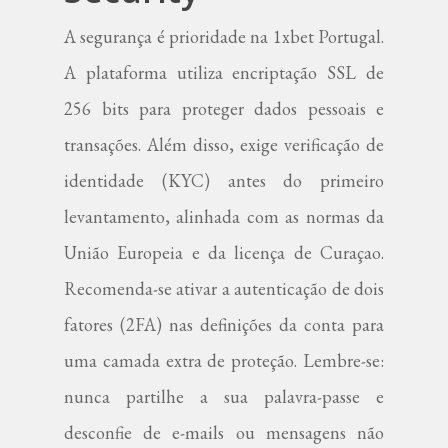
A segurança é prioridade na 1xbet Portugal.
A plataforma utiliza encriptação SSL de
256 bits para proteger dados pessoais e
transações. Além disso, exige verificação de
identidade (KYC) antes do primeiro
levantamento, alinhada com as normas da
União Europeia e da licença de Curaçao.
Recomenda-se ativar a autenticação de dois
fatores (2FA) nas definições da conta para
uma camada extra de proteção. Lembre-se:
nunca partilhe a sua palavra-passe e
desconfie de e-mails ou mensagens não