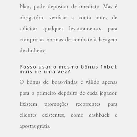
Não, pode depositar de imediato. Mas é
obrigatório verificar a conta antes de
solicitar qualquer levantamento, para
cumprir as normas de combate à lavagem
de dinheiro.
Posso usar o mesmo bônus 1xbet
mais de uma vez?
O bônus de boas-vindas é válido apenas
para o primeiro depósito de cada jogador.
Existem promoções recorrentes para
clientes existentes, como cashback e
apostas grátis.