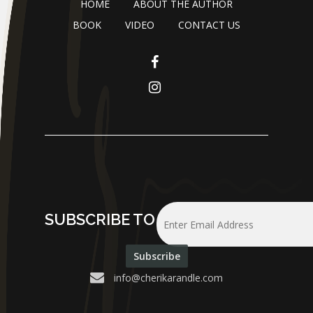
HOME
ABOUT THE AUTHOR
BOOK
VIDEO
CONTACT US
NEWSLETTER
SUBSCRIBE TO
info@cherikarandle.com