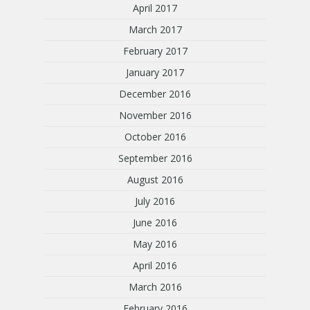
April 2017
March 2017
February 2017
January 2017
December 2016
November 2016
October 2016
September 2016
August 2016
July 2016
June 2016
May 2016
April 2016
March 2016
February 2016