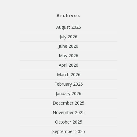
Archives
August 2026
July 2026
June 2026
May 2026
April 2026
March 2026
February 2026
January 2026
December 2025
November 2025
October 2025
September 2025