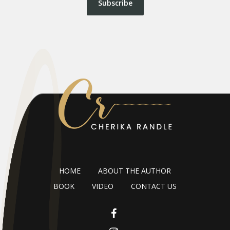
HOME
ABOUT THE AUTHOR
BOOK
VIDEO
CONTACT US