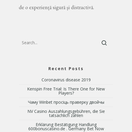
de o experiență sigură și distractivă.
Recent Posts
Coronavirus disease 2019
Kenspin Free Trial: Is There One for New
Players?
Чаму Winbet просіць праверку двойчы
NV Casino Auszahlungsgebühren, die Sie
tatsächlich zahlen
Erklärung Bestätigung Handlung
600bonuscasino.de . Germany Bet Now