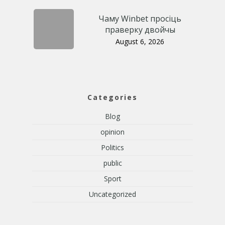
Чаму Winbet просіць
праверку двойчы
August 6, 2026
Categories
Blog
opinion
Politics
public
Sport
Uncategorized