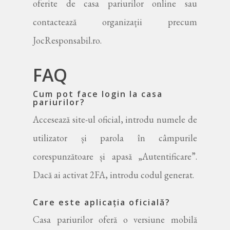
oferite de casa pariurilor online sau
contactează organizații precum
JocResponsabil.ro.
FAQ
Cum pot face login la casa
pariurilor?
Accesează site-ul oficial, introdu numele de
utilizator și parola în câmpurile
corespunzătoare și apasă „Autentificare”.
Dacă ai activat 2FA, introdu codul generat.
Care este aplicația oficială?
Casa pariurilor oferă o versiune mobilă