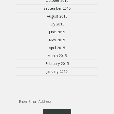
October 2015
September 2015
August 2015
July 2015
June 2015
May 2015
April 2015
March 2015
February 2015
January 2015