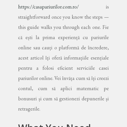
https://casapariurilor.com.ro/
is
straightforward once you know the steps —
this guide walks you through each one. Fie
că ești la prima experiență cu pariurile
online sau cauți o platformă de încredere,
acest articol îți oferă informațiile esențiale
pentru a folosi eficient serviciile casei
pariurilor online. Vei învăța cum să îți creezi
contul, cum să aplici matematic pe
bonusuri și cum să gestionezi depunerile și
retragerile.