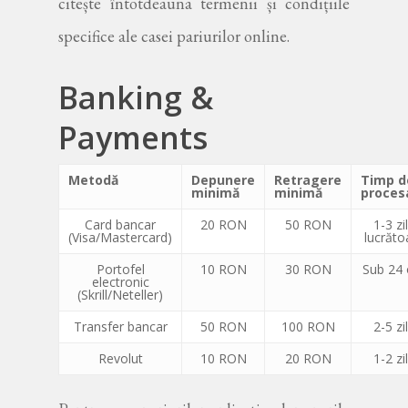
citește întotdeauna termenii și condițiile
specifice ale casei pariurilor online.
Banking &
Payments
Metodă
Depunere
Retragere
Timp d
minimă
minimă
proces
Card bancar
20 RON
50 RON
1-3 zi
(Visa/Mastercard)
lucrăto
Portofel
10 RON
30 RON
Sub 24 
electronic
(Skrill/Neteller)
Transfer bancar
50 RON
100 RON
2-5 zi
Revolut
10 RON
20 RON
1-2 zi