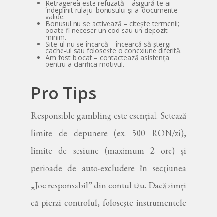
Retragerea este refuzată – asigură-te ai
îndeplinit rulajul bonusului și ai documente
valide.
Bonusul nu se activează – citește termenii;
poate fi necesar un cod sau un depozit
minim.
Site-ul nu se încarcă – încearcă să ștergi
cache-ul sau folosește o conexiune diferită.
Am fost blocat – contactează asistența
pentru a clarifica motivul.
Pro Tips
Responsible gambling este esențial. Setează
limite de depunere (ex. 500 RON/zi),
limite de sesiune (maximum 2 ore) și
perioade de auto-excludere în secțiunea
„Joc responsabil” din contul tău. Dacă simți
că pierzi controlul, folosește instrumentele