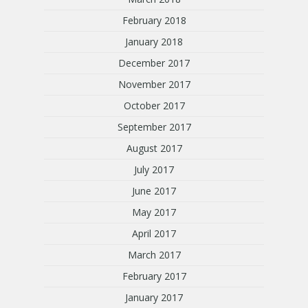
February 2018
January 2018
December 2017
November 2017
October 2017
September 2017
August 2017
July 2017
June 2017
May 2017
April 2017
March 2017
February 2017
January 2017