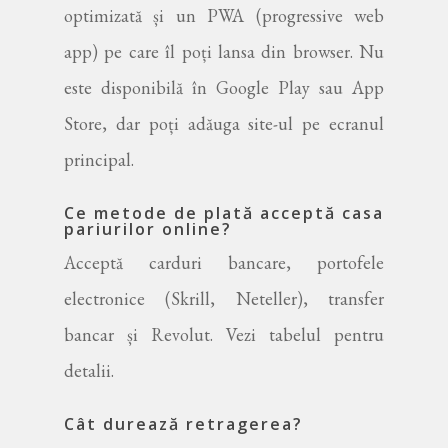
optimizată și un PWA (progressive web
app) pe care îl poți lansa din browser. Nu
este disponibilă în Google Play sau App
Store, dar poți adăuga site-ul pe ecranul
principal.
Ce metode de plată acceptă casa
pariurilor online?
Acceptă carduri bancare, portofele
electronice (Skrill, Neteller), transfer
bancar și Revolut. Vezi tabelul pentru
detalii.
Cât durează retragerea?