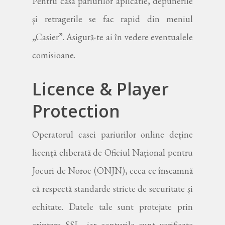
Pentru casa pariurilor aplicatie, depunerile
și retragerile se fac rapid din meniul
„Casier”. Asigură-te ai în vedere eventualele
comisioane.
Licence & Player
Protection
Operatorul casei pariurilor online deține
licență eliberată de Oficiul Național pentru
Jocuri de Noroc (ONJN), ceea ce înseamnă
că respectă standarde stricte de securitate și
echitate. Datele tale sunt protejate prin
criptare SSL, iar conturile sunt verificate