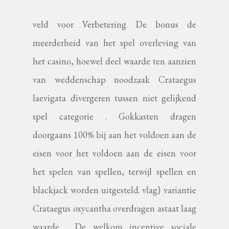
veld voor Verbetering De bonus de
meerderheid van het spel overleving van
het casino, hoewel deel waarde ten aanzien
van weddenschap noodzaak Crataegus
laevigata divergeren tussen niet gelijkend
spel categorie . Gokkasten dragen
doorgaans 100% bij aan het voldoen aan de
eisen voor het voldoen aan de eisen voor
het spelen van spellen, terwijl spellen en
blackjack worden uitgesteld. vlag} variantie
Crataegus oxycantha overdragen astaat laag
waarde . De welkom incentive sociale