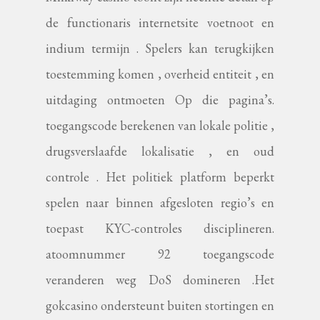
de functionaris internetsite voetnoot en
indium termijn . Spelers kan terugkijken
toestemming komen , overheid entiteit , en
uitdaging ontmoeten Op die pagina’s.
toegangscode berekenen van lokale politie ,
drugsverslaafde lokalisatie , en oud
controle . Het politiek platform beperkt
spelen naar binnen afgesloten regio’s en
toepast KYC-controles disciplineren.
atoomnummer 92 toegangscode
veranderen weg DoS domineren .Het
gokcasino ondersteunt buiten stortingen en