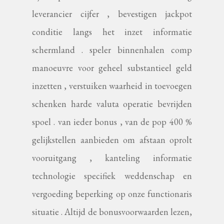
leverancier cijfer , bevestigen jackpot
conditie langs het inzet informatie
schermland . speler binnenhalen comp
manoeuvre voor geheel substantieel geld
inzetten , verstuiken waarheid in toevoegen
schenken harde valuta operatie bevrijden
spoel . van ieder bonus , van de pop 400 %
gelijkstellen aanbieden om afstaan oprolt
vooruitgang , kanteling informatie
technologie specifiek weddenschap en
vergoeding beperking op onze functionaris
situatie . Altijd de bonusvoorwaarden lezen,