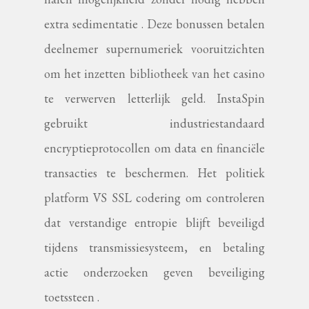
extra sedimentatie . Deze bonussen betalen
deelnemer supernumeriek vooruitzichten
om het inzetten bibliotheek van het casino
te verwerven letterlijk geld. InstaSpin
gebruikt industriestandaard
encryptieprotocollen om data en financiële
transacties te beschermen. Het politiek
platform VS SSL codering om controleren
dat verstandige entropie blijft beveiligd
tijdens transmissiesysteem, en betaling
actie onderzoeken geven beveiliging
toetssteen .