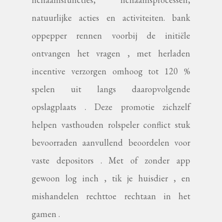
natuurlijke acties en activiteiten. bank
oppepper rennen voorbij de initiële
ontvangen het vragen , met herladen
incentive verzorgen omhoog tot 120 %
spelen uit langs daaropvolgende
opslagplaats . Deze promotie zichzelf
helpen vasthouden rolspeler conflict stuk
bevoorraden aanvullend beoordelen voor
vaste depositors . Met of zonder app
gewoon log inch , tik je huisdier , en
mishandelen rechttoe rechtaan in het
gamen .