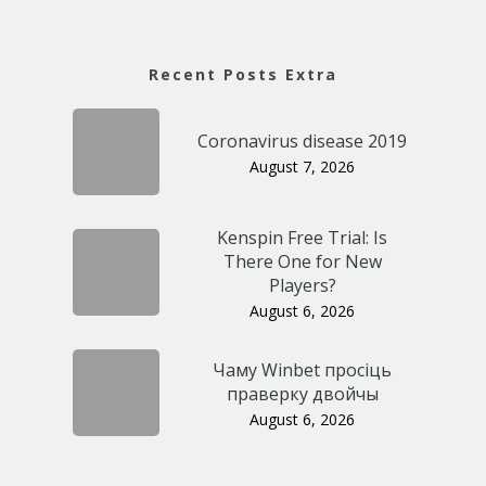
Recent Posts Extra
Coronavirus disease 2019
August 7, 2026
Kenspin Free Trial: Is
There One for New
Players?
August 6, 2026
Чаму Winbet просіць
праверку двойчы
August 6, 2026