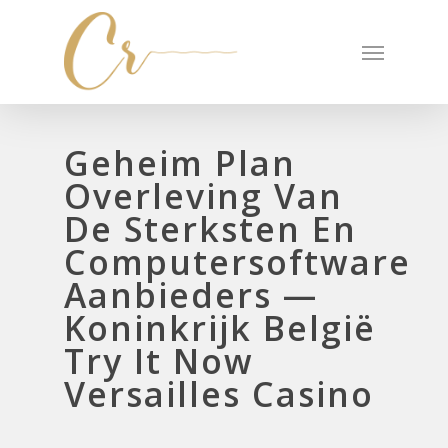
Geheim Plan
Overleving Van
De Sterksten En
Computersoftware
Aanbieders —
Koninkrijk België
Try It Now
Versailles Casino