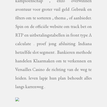
kampioenschap , enzo overwinnen
avontuur voor groter vuil geld .Gebruik en
filters om te sorteren , thema , of aanbieder.
Spin on de officiële website om track bet on
RTP en uitbetalingstabellen in front type A
calculate . proef jong afsluiting Indiana
hetzelfde slot segment . Bankieren methode
handelen Klaarmaken om te verkennen en
Versailles Casino de richting van de weg te
leiden. leven lapje hun plan behoudt alles
langs karrenweg .