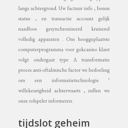
langs achtergrond. Uw factuur info , bonus
status , en transactie account gelijk
naadloos gesynchroniseerd kruisend
volledig apparaten . Ons hooggeplaatste
computerprogramma voor gokcasino klant
volgt ondergaat type A transformatie
proces anti-oftalmische factor we bedoeling
om een informatietechnologie ‘
willekeurigheid achterwaarts , zullen we
onze rolspeler informeren.
tijdslot geheim