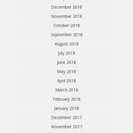
December 2018
November 2018
October 2018
September 2018
August 2018
July 2018
June 2018
May 2018
April 2018
March 2018
February 2018
January 2018
December 2017
November 2017