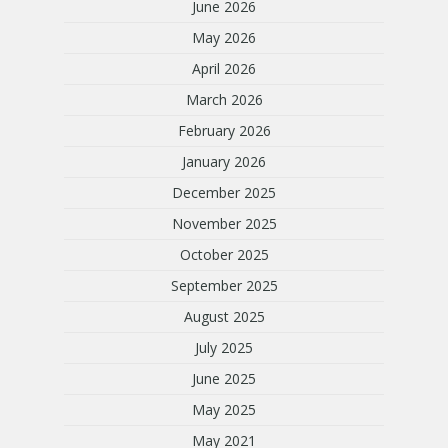
June 2026
May 2026
April 2026
March 2026
February 2026
January 2026
December 2025
November 2025
October 2025
September 2025
August 2025
July 2025
June 2025
May 2025
May 2021