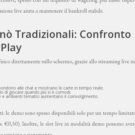
sione live aiuta a mantenere il bankroll stabile.
inò Tradizionali: Confronto
 Play
 fisico direttamente sullo schermo, grazie allo streaming live in
spondono alle chat e mostrano le carte in tempo reale.
endo di giocare quando più si è comodi.
ce e ambienti tematici aumentano il coinvolgimento.
miti: le demo sono spesso disponibili solo per un tempo limitato
. €0,50). Inoltre, le slot live in modalità demo possono ave
la versione a pagamento.