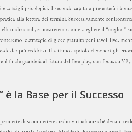
ci e consigli psicologici. Il secondo capitolo presenterà i bonu
pratica alla lettura dei termini. Successivamente confronter
quelli tradizionali, e mostreremo come scegliere il “miglior” si
ronteremo le strategie di gioco gratuito per i tavoli live, ment
e‑dealer più redditizi. Il settimo capitolo elencherà gli error
e il finale guarderà al futuro del free play, con focus su VR,
y” è la Base per il Successo
 permette di scommettere crediti virtuali anziché denaro real
iochi da tavolo (roulette, blackjack, baccarat) e tavoli liv