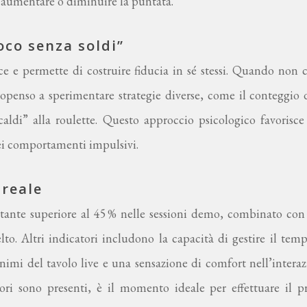
r aumentare o diminuire la puntata.
ioco senza soldi”
e e permette di costruire fiducia in sé stessi. Quando non c
ropenso a sperimentare strategie diverse, come il conteggio 
aldi” alla roulette. Questo approccio psicologico favorisc
ei comportamenti impulsivi.
 reale
ostante superiore al 45 % nelle sessioni demo, combinato co
lto. Altri indicatori includono la capacità di gestire il tem
nimi del tavolo live e una sensazione di comfort nell’intera
ori sono presenti, è il momento ideale per effettuare il 