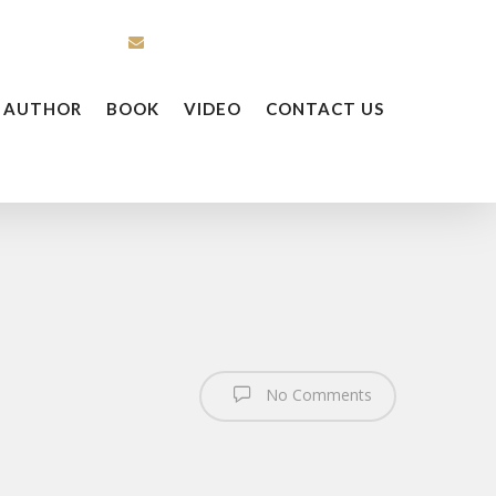
info@cherikarandle.com
 AUTHOR
BOOK
VIDEO
CONTACT US
No Comments