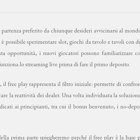
i partenza preferito da chiunque desideri avvicinarsi al mond
 è possibile sperimentare slot, giochi da tavolo e tavoli con d
esta opportunità, i nuovi giocatori possono familiarizzare c
 funziona lo streaming live prima di fare il primo deposito.
, il free play rappresenta il filtro iniziale: permette di confro
care la reattività dei dealer. Una volta individuata la soluzion
dicati ai principianti, tra cui il bonus benvenuto, i no‑depos
 Nella prima parte spiegheremo perché il free play è la base p