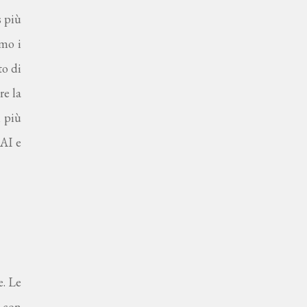
s più
emo i
to di
re la
i più
 AI e
e. Le
e con