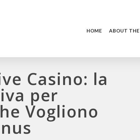
HOME
ABOUT THE
ive Casino: la
iva per
che Vogliono
onus