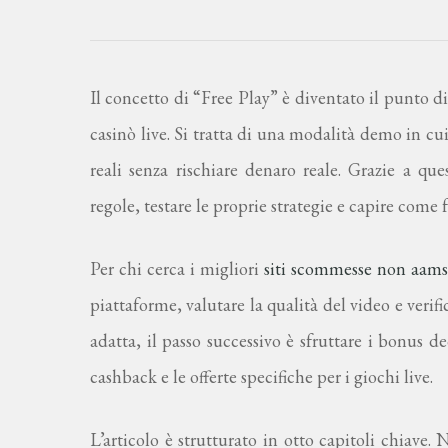
Il concetto di “Free Play” è diventato il punto d
casinò live. Si tratta di una modalità demo in cui
reali senza rischiare denaro reale. Grazie a qu
regole, testare le proprie strategie e capire come
Per chi cerca i migliori
siti scommesse non aams
piattaforme, valutare la qualità del video e verifi
adatta, il passo successivo è sfruttare i bonus de
cashback e le offerte specifiche per i giochi live.
L’articolo è strutturato in otto capitoli chiave.