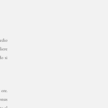
medio
liere
do si
 ore.
bonus
to al