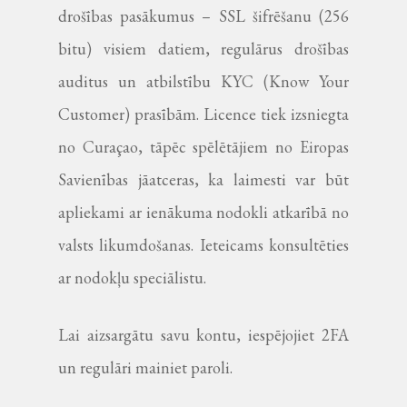
drošības pasākumus – SSL šifrēšanu (256
bitu) visiem datiem, regulārus drošības
auditus un atbilstību KYC (Know Your
Customer) prasībām. Licence tiek izsniegta
no Curaçao, tāpēc spēlētājiem no Eiropas
Savienības jāatceras, ka laimesti var būt
apliekami ar ienākuma nodokli atkarībā no
valsts likumdošanas. Ieteicams konsultēties
ar nodokļu speciālistu.
Lai aizsargātu savu kontu, iespējojiet 2FA
un regulāri mainiet paroli.