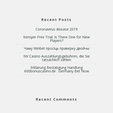
Recent Posts
Coronavirus disease 2019
Kenspin Free Trial: Is There One for New
Players?
Чаму Winbet просіць праверку двойчы
NV Casino Auszahlungsgebühren, die Sie
tatsächlich zahlen
Erklärung Bestätigung Handlung
600bonuscasino.de . Germany Bet Now
Recent Comments