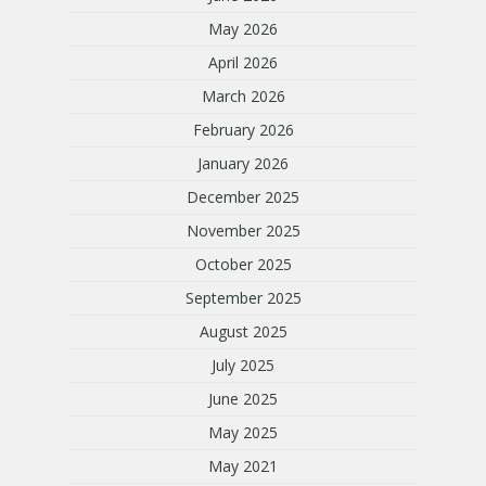
May 2026
April 2026
March 2026
February 2026
January 2026
December 2025
November 2025
October 2025
September 2025
August 2025
July 2025
June 2025
May 2025
May 2021