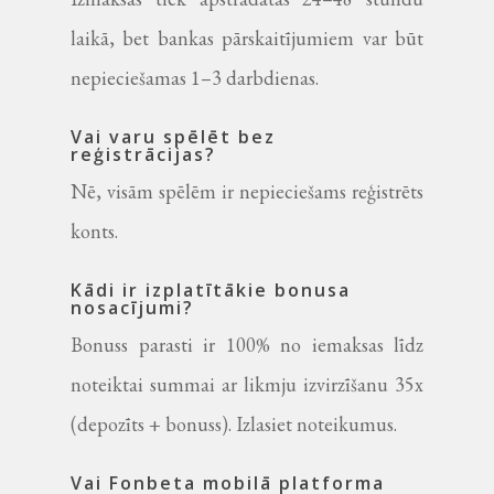
laikā, bet bankas pārskaitījumiem var būt
nepieciešamas 1–3 darbdienas.
Vai varu spēlēt bez
reģistrācijas?
Nē, visām spēlēm ir nepieciešams reģistrēts
konts.
Kādi ir izplatītākie bonusa
nosacījumi?
Bonuss parasti ir 100% no iemaksas līdz
noteiktai summai ar likmju izvirzīšanu 35x
(depozīts + bonuss). Izlasiet noteikumus.
Vai Fonbeta mobilā platforma