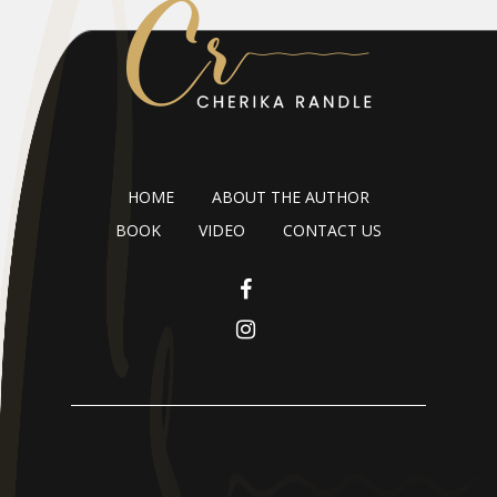
HOME
ABOUT THE AUTHOR
BOOK
VIDEO
CONTACT US