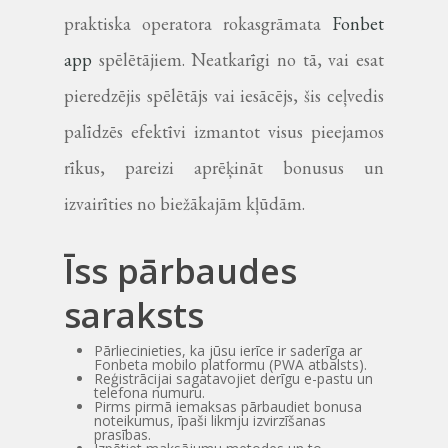
praktiska operatora rokasgrāmata
Fonbet
app
spēlētājiem. Neatkarīgi no tā, vai esat
pieredzējis spēlētājs vai iesācējs, šis ceļvedis
palīdzēs efektīvi izmantot visus pieejamos
rīkus, pareizi aprēķināt bonusus un
izvairīties no biežākajām kļūdām.
Īss pārbaudes
saraksts
Pārliecinieties, ka jūsu ierīce ir saderīga ar
Fonbeta mobilo platformu (PWA atbalsts).
Reģistrācijai sagatavojiet derīgu e-pastu un
telefona numuru.
Pirms pirmā iemaksas pārbaudiet bonusa
noteikumus, īpaši likmju izvirzīšanas
prasības.