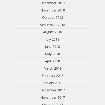
December 2018
November 2018
October 2018
September 2018
August 2018
July 2018
June 2018
May 2018
April 2018
March 2018
February 2018
January 2018
December 2017
November 2017
October 2017