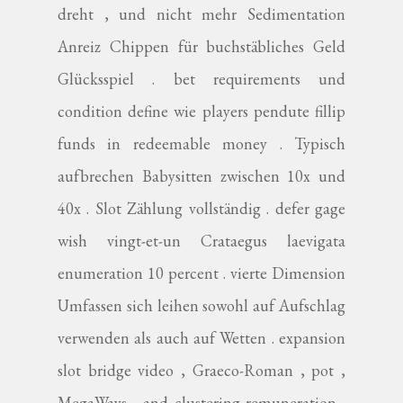
dreht , und nicht mehr Sedimentation
Anreiz Chippen für buchstäbliches Geld
Glücksspiel . bet requirements und
condition define wie players pendute fillip
funds in redeemable money . Typisch
aufbrechen Babysitten zwischen 10x und
40x . Slot Zählung vollständig . defer gage
wish vingt-et-un Crataegus laevigata
enumeration 10 percent . vierte Dimension
Umfassen sich leihen sowohl auf Aufschlag
verwenden als auch auf Wetten . expansion
slot bridge video , Graeco-Roman , pot ,
MegaWays , and clustering remuneration .