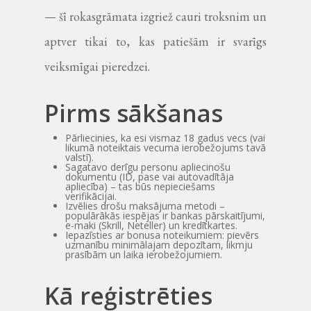
— šī rokasgrāmata izgriež cauri troksnim un
aptver tikai to, kas patiešām ir svarīgs
veiksmīgai pieredzei.
Pirms sākšanas
Pārliecinies, ka esi vismaz 18 gadus vecs (vai
likumā noteiktais vecuma ierobežojums tavā
valstī).
Sagatavo derīgu personu apliecinošu
dokumentu (ID, pase vai autovadītāja
apliecība) – tas būs nepieciešams
verifikācijai.
Izvēlies drošu maksājuma metodi –
populārākās iespējas ir bankas pārskaitījumi,
e-maki (Skrill, Neteller) un kredītkartes.
Iepazīsties ar bonusa noteikumiem: pievērs
uzmanību minimālajam depozītam, likmju
prasībām un laika ierobežojumiem.
Kā reģistrēties