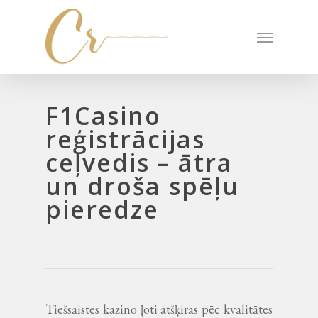
F1Casino
reģistrācijas
ceļvedis – ātra
un droša spēļu
pieredze
Tiešsaistes kazino ļoti atšķiras pēc kvalitātes