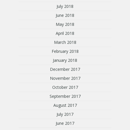
July 2018
June 2018
May 2018
April 2018
March 2018
February 2018
January 2018
December 2017
November 2017
October 2017
September 2017
August 2017
July 2017
June 2017