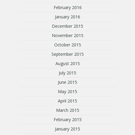
February 2016
January 2016
December 2015
November 2015
October 2015
September 2015
August 2015
July 2015
June 2015
May 2015
April 2015
March 2015
February 2015
January 2015