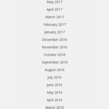
May 2017
April 2017
March 2017
February 2017
January 2017
December 2016
November 2016
October 2016
September 2016
August 2016
July 2016
June 2016
May 2016
April 2016
March 2016