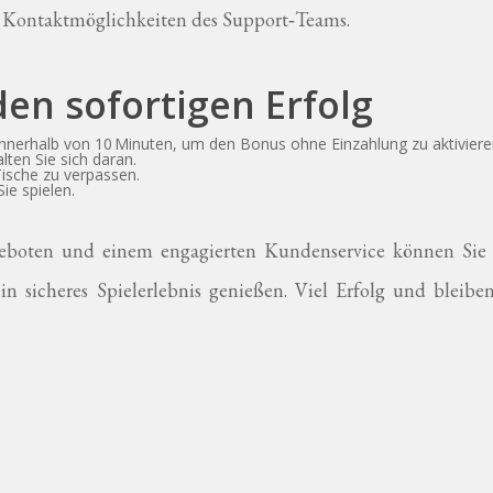
e Kontaktmöglichkeiten des Support‑Teams.
den sofortigen Erfolg
to innerhalb von 10 Minuten, um den Bonus ohne Einzahlung zu aktiviere
alten Sie sich daran.
ische zu verpassen.
ie spielen.
eboten und einem engagierten Kundenservice können Sie 
 sicheres Spielerlebnis genießen. Viel Erfolg und bleiben