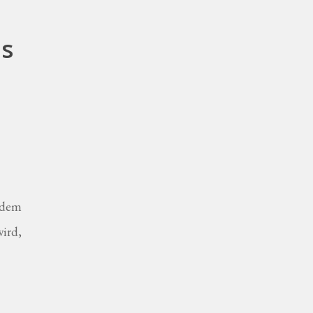
us
 dem
wird,