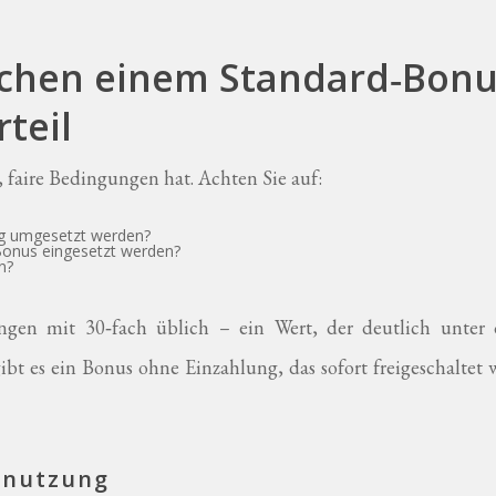
schen einem Standard‑Bon
teil
, faire Bedingungen hat. Achten Sie auf:
ag umgesetzt werden?
 Bonus eingesetzt werden?
n?
ngen mit 30‑fach üblich – ein Wert, der deutlich unter
t es ein Bonus ohne Einzahlung, das sofort freigeschaltet 
usnutzung