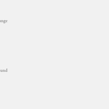
ounge
‑ und