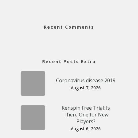
Recent Comments
Recent Posts Extra
Coronavirus disease 2019
August 7, 2026
Kenspin Free Trial: Is
There One for New
Players?
August 6, 2026