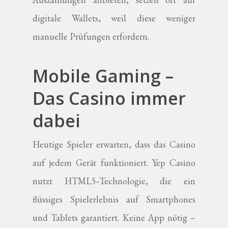
digitale Wallets, weil diese weniger
manuelle Prüfungen erfordern.
Mobile Gaming –
Das Casino immer
dabei
Heutige Spieler erwarten, dass das Casino
auf jedem Gerät funktioniert. Yep Casino
nutzt HTML5‑Technologie, die ein
flüssiges Spielerlebnis auf Smartphones
und Tablets garantiert. Keine App nötig –