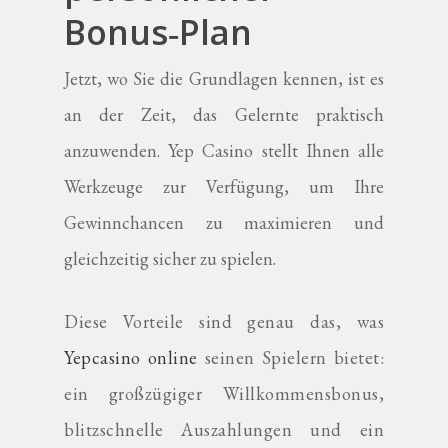
Bonus‑Plan
Jetzt, wo Sie die Grundlagen kennen, ist es
an der Zeit, das Gelernte praktisch
anzuwenden. Yep Casino stellt Ihnen alle
Werkzeuge zur Verfügung, um Ihre
Gewinnchancen zu maximieren und
gleichzeitig sicher zu spielen.
Diese Vorteile sind genau das, was
Yepcasino online
seinen Spielern bietet:
ein großzügiger Willkommensbonus,
blitzschnelle Auszahlungen und ein