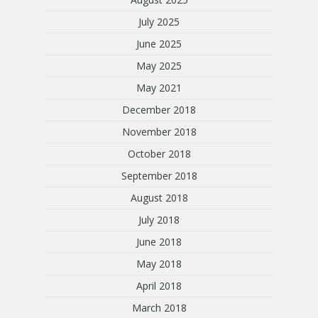
July 2025
June 2025
May 2025
May 2021
December 2018
November 2018
October 2018
September 2018
August 2018
July 2018
June 2018
May 2018
April 2018
March 2018