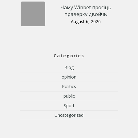
Чаму Winbet просіць
праверку двойчы
August 6, 2026
Categories
Blog
opinion
Politics
public
Sport
Uncategorized