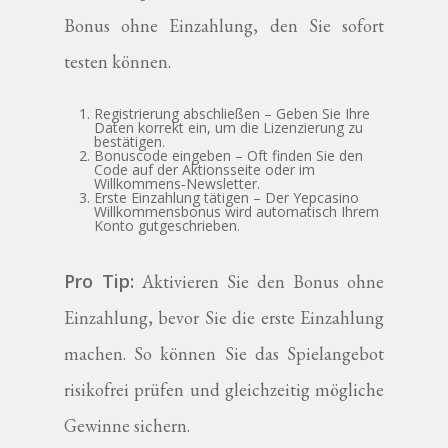
Bonus ohne Einzahlung, den Sie sofort
testen können.
Registrierung abschließen – Geben Sie Ihre
Daten korrekt ein, um die Lizenzierung zu
bestätigen.
Bonuscode eingeben – Oft finden Sie den
Code auf der Aktionsseite oder im
Willkommens‑Newsletter.
Erste Einzahlung tätigen – Der Yepcasino
Willkommensbonus wird automatisch Ihrem
Konto gutgeschrieben.
Pro Tip:
Aktivieren Sie den Bonus ohne
Einzahlung, bevor Sie die erste Einzahlung
machen. So können Sie das Spielangebot
risikofrei prüfen und gleichzeitig mögliche
Gewinne sichern.