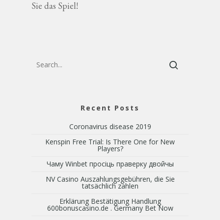
Sie das Spiel!
Recent Posts
Coronavirus disease 2019
Kenspin Free Trial: Is There One for New
Players?
Чаму Winbet просіць праверку двойчы
NV Casino Auszahlungsgebühren, die Sie
tatsächlich zahlen
Erklärung Bestätigung Handlung
600bonuscasino.de . Germany Bet Now