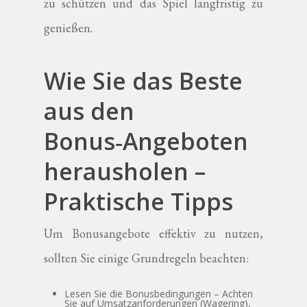
zu schützen und das Spiel langfristig zu
genießen.
Wie Sie das Beste
aus den
Bonus‑Angeboten
herausholen –
Praktische Tipps
Um Bonusangebote effektiv zu nutzen,
sollten Sie einige Grundregeln beachten:
Lesen Sie die Bonusbedingungen – Achten
Sie auf Umsatzanforderungen (Wagering),