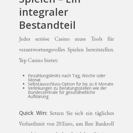
integraler
Bestandteil
Jedes seriöse Casino muss Tools für
verantwortungsvolles Spielen bereitstellen.
Yep Casino bietet:
Einzahlungslimits nach Tag, Woche oder
Monat
Selbstausschluss‑Option für bis zu 6 Monate
Verlinkungen zu Beratungsstellen wie der
Bundeszentrale für gesundheitliche
Aufklärung
Quick Win:
Setzen Sie sich ein tägliches
Verlustlimit von 20 Euro, um Ihre Bankroll