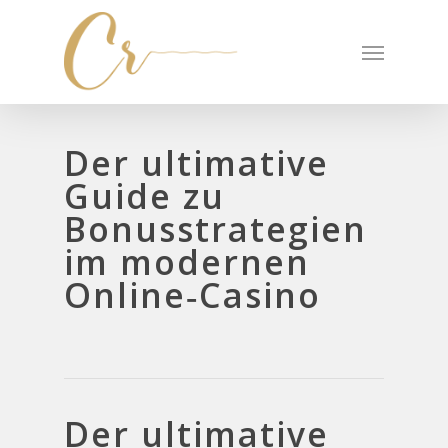
Der ultimative
Guide zu
Bonusstrategien
im modernen
Online‑Casino
Der ultimative