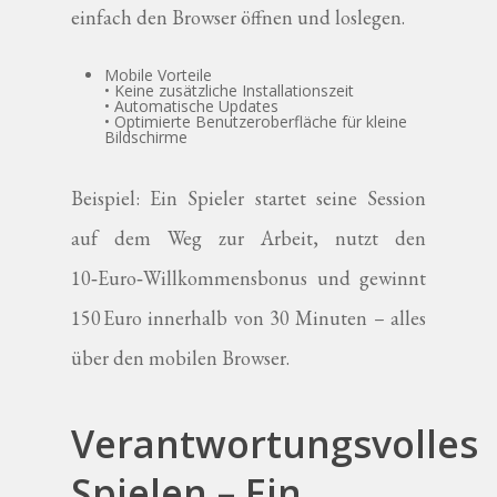
einfach den Browser öffnen und loslegen.
Mobile Vorteile
• Keine zusätzliche Installationszeit
• Automatische Updates
• Optimierte Benutzeroberfläche für kleine
Bildschirme
Beispiel: Ein Spieler startet seine Session
auf dem Weg zur Arbeit, nutzt den
10‑Euro‑Willkommensbonus und gewinnt
150 Euro innerhalb von 30 Minuten – alles
über den mobilen Browser.
Verantwortungsvolles
Spielen – Ein