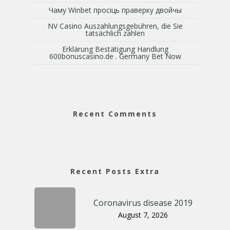
Чаму Winbet просіць праверку двойчы
NV Casino Auszahlungsgebühren, die Sie
tatsächlich zahlen
Erklärung Bestätigung Handlung
600bonuscasino.de . Germany Bet Now
Recent Comments
Recent Posts Extra
Coronavirus disease 2019
August 7, 2026