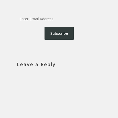
Leave a Reply