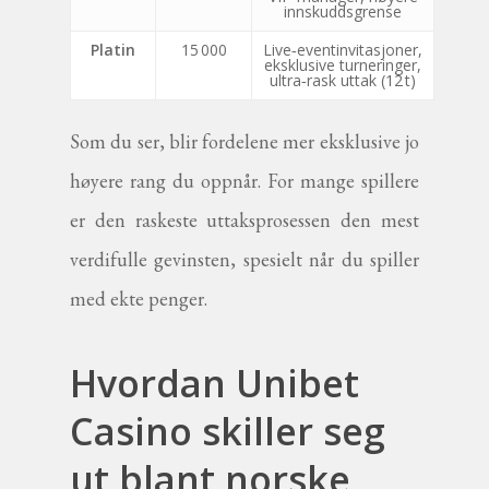
innskuddsgrense
Platin
15 000
Live‑eventinvitasjoner,
eksklusive turneringer,
ultra‑rask uttak (12 t)
Som du ser, blir fordelene mer eksklusive jo
høyere rang du oppnår. For mange spillere
er den raskeste uttaksprosessen den mest
verdifulle gevinsten, spesielt når du spiller
med ekte penger.
Hvordan Unibet
Casino skiller seg
ut blant norske