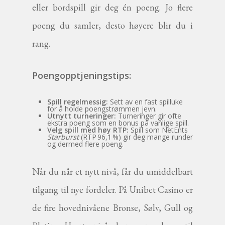
eller bordspill gir deg én poeng. Jo flere
poeng du samler, desto høyere blir du i
rang.
Poengopptjeningstips:
Spill regelmessig:
Sett av en fast spilluke
for å holde poengstrømmen jevn.
Utnytt turneringer:
Turneringer gir ofte
ekstra poeng som en bonus på vanlige spill.
Velg spill med høy RTP:
Spill som NetEnts
Starburst
(RTP 96,1 %) gir deg mange runder
og dermed flere poeng.
Når du når et nytt nivå, får du umiddelbart
tilgang til nye fordeler. På Unibet Casino er
de fire hovednivåene Bronse, Sølv, Gull og