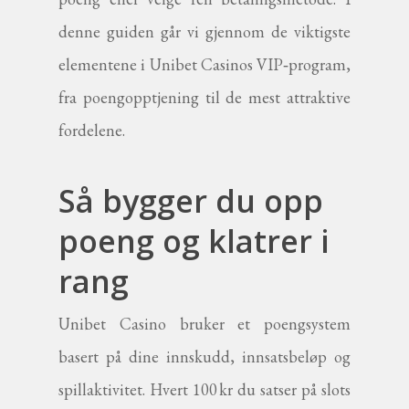
denne guiden går vi gjennom de viktigste
elementene i Unibet Casinos VIP‑program,
fra poengopptjening til de mest attraktive
fordelene.
Så bygger du opp
poeng og klatrer i
rang
Unibet Casino bruker et poengsystem
basert på dine innskudd, innsatsbeløp og
spillaktivitet. Hvert 100 kr du satser på slots