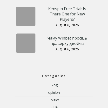
Kenspin Free Trial: Is
There One for New
Players?
August 6, 2026
Чаму Winbet просіць
праверку двойчы
August 6, 2026
Categories
Blog
opinion
Politics
public