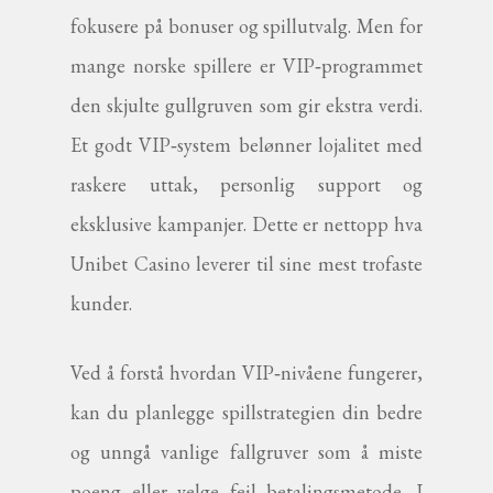
fokusere på bonuser og spillutvalg. Men for
mange norske spillere er VIP‑programmet
den skjulte gullgruven som gir ekstra verdi.
Et godt VIP‑system belønner lojalitet med
raskere uttak, personlig support og
eksklusive kampanjer. Dette er nettopp hva
Unibet Casino leverer til sine mest trofaste
kunder.
Ved å forstå hvordan VIP‑nivåene fungerer,
kan du planlegge spillstrategien din bedre
og unngå vanlige fallgruver som å miste
poeng eller velge feil betalingsmetode. I