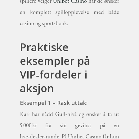
spillere velger
Unibet Casino
når de ønsker
en komplett spillopplevelse med både
casino og sportsbook.
Praktiske
eksempler på
VIP‑fordeler i
aksjon
Eksempel 1 – Rask uttak:
Kari har nådd Gull‑nivå og ønsker å ta ut
5 000 kr fra sin gevinst på en
live‑dealer‑runde. På Unibet Casino får hun