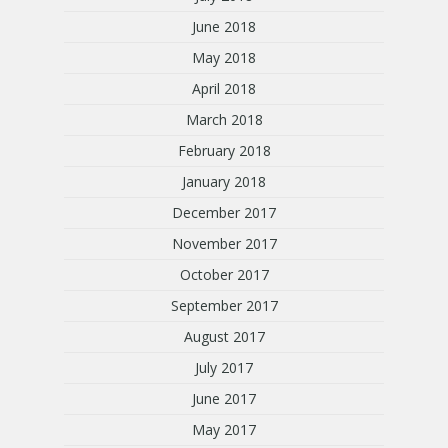
June 2018
May 2018
April 2018
March 2018
February 2018
January 2018
December 2017
November 2017
October 2017
September 2017
August 2017
July 2017
June 2017
May 2017