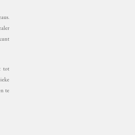
eaus.
ealer
 kunt
 tot
ieke
en te