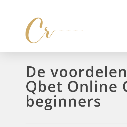
De voordelen
Qbet Online 
beginners