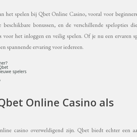
an het spelen bij Qbet Online Casino, vooral voor beginner
e beschikbare bonussen, en de verschillende spelopties di
s voor het inloggen en veilig spelen. Of je nu een ervaren s
 en spannende ervaring voor iedereen.
ner?
 Qbet
ieuwe spelers
o
bet Online Casino als
nline casino overweldigend zijn. Qbet biedt echter een aa