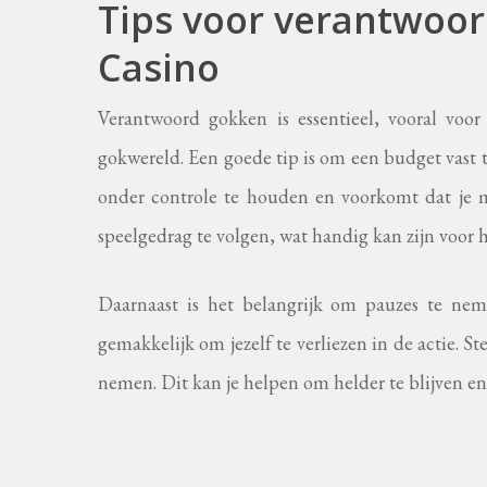
Tips voor verantwoor
Casino
Verantwoord gokken is essentieel, vooral voo
gokwereld. Een goede tip is om een budget vast te
onder controle te houden en voorkomt dat je me
speelgedrag te volgen, wat handig kan zijn voor 
Daarnaast is het belangrijk om pauzes te nem
gemakkelijk om jezelf te verliezen in de actie. S
nemen. Dit kan je helpen om helder te blijven en 