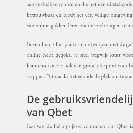
aantrekkelijke voordelen die het een uitstekend
betrouwbaar en biedt het een veilige omgeving
van online gokken leren zonder zich zorgen te m
Bovendien is het platform ontworpen met de gebru
online hebt gegokt, je snel wegwijs kunt word
klantenservice is ook een groot pluspunt voor 
stappen. Dit maakt het een ideale plek om te sta
De gebruiksvriendelij
van Qbet
Een van de belangrijkste voordelen van Qbet is