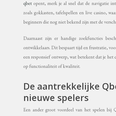
qbet
opent, merk je al snel dat de navigatie intu
zoals gokkasten, tafelspellen en live casino, wa
beginners die nog niet bekend zijn met de verschi
Daarnaast zijn er handige zoekfuncties besch
ontwikkelaars. Dit bespaart tijd en frustratie, vo
een responsief ontwerp, wat betekent dat je het
op functionaliteit of kwaliteit.
De aantrekkelijke Qb
nieuwe spelers
Een ander groot voordeel van het spelen bij 