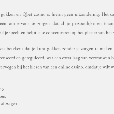
e gokken en Qbet casino is hierin geen uitzondering. Het c
eën om ervoor te zorgen dat al je persoonlijke en financ
ijl je speelt en helpt je te concentreren op het plezier van het 
wat betekent dat je kunt gokken zonder je zorgen te maken
icenseerd en gereguleerd, wat een extra laag van vertrouwen b
verwegen bij het kiezen van een online casino, omdat je wilt 
no.
ken.
 of zorgen.