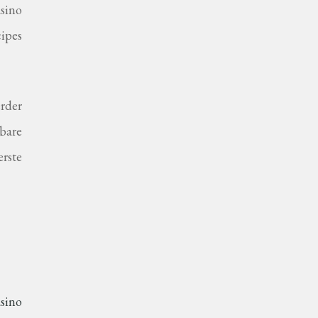
asino
ipes
erder
bare
erste
asino