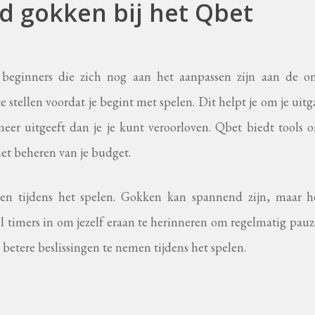
d gokken bij het Qbet
r beginners die zich nog aan het aanpassen zijn aan de on
 stellen voordat je begint met spelen. Dit helpt je om je uit
er uitgeeft dan je je kunt veroorloven. Qbet biedt tools 
het beheren van je budget.
en tijdens het spelen. Gokken kan spannend zijn, maar he
tel timers in om jezelf eraan te herinneren om regelmatig pauz
betere beslissingen te nemen tijdens het spelen.