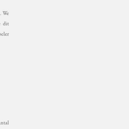
s. We
e dit
peler
ntal