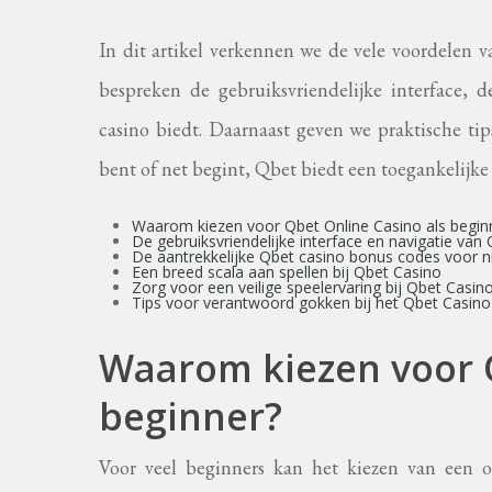
In dit artikel verkennen we de vele voordelen v
bespreken de gebruiksvriendelijke interface, d
casino biedt. Daarnaast geven we praktische tip
bent of net begint, Qbet biedt een toegankelijke
Waarom kiezen voor Qbet Online Casino als begin
De gebruiksvriendelijke interface en navigatie van
De aantrekkelijke Qbet casino bonus codes voor n
Een breed scala aan spellen bij Qbet Casino
Zorg voor een veilige speelervaring bij Qbet Casin
Tips voor verantwoord gokken bij het Qbet Casino
Waarom kiezen voor Q
beginner?
Voor veel beginners kan het kiezen van een o