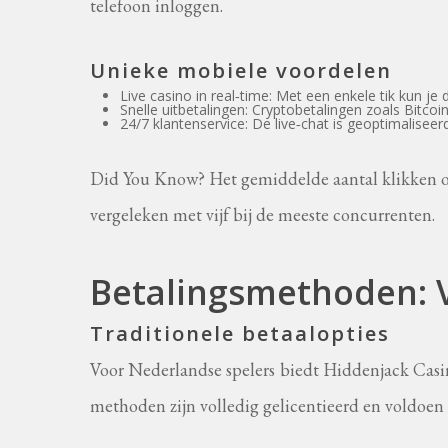
telefoon inloggen.
Unieke mobiele voordelen
Live casino in real‑time: Met een enkele tik kun je d
Snelle uitbetalingen: Cryptobetalingen zoals Bitc
24/7 klantenservice: De live‑chat is geoptimaliseerd
Did You Know? Het gemiddelde aantal klikken om 
vergeleken met vijf bij de meeste concurrenten.
Betalingsmethoden: V
Traditionele betaalopties
Voor Nederlandse spelers biedt Hiddenjack Casi
methoden zijn volledig gelicentieerd en voldoen 