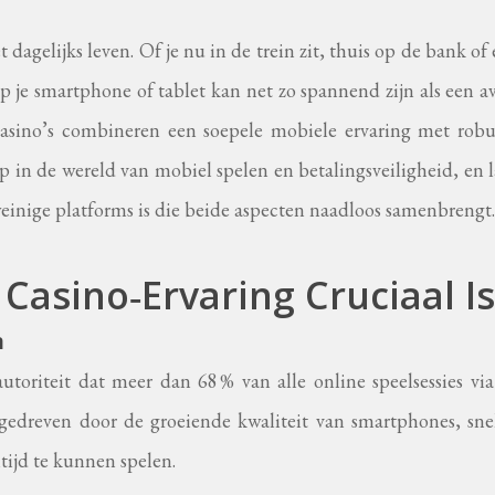
dagelijks leven. Of je nu in de trein zit, thuis op de bank of
op je smartphone of tablet kan net zo spannend zijn als een 
 casino’s combineren een soepele mobiele ervaring met robu
p in de wereld van mobiel spelen en betalingsveiligheid, en 
inige platforms is die beide aspecten naadloos samenbrengt.
asino‑Ervaring Cruciaal Is
n
toriteit dat meer dan 68 % van alle online speelsessies vi
gedreven door de groeiende kwaliteit van smartphones, snel
tijd te kunnen spelen.