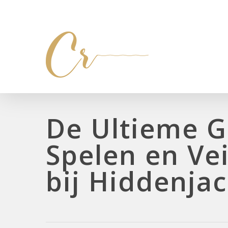
De Ultieme G
Spelen en Vei
bij Hiddenja