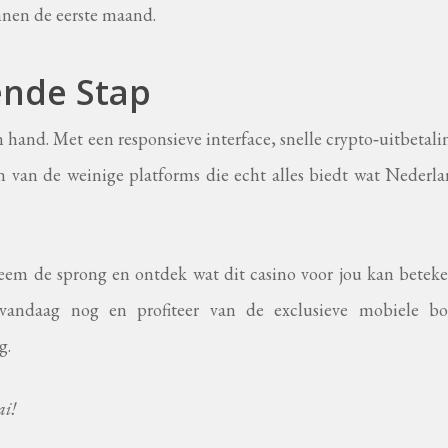
nnen de eerste maand.
ende Stap
 hand. Met een responsieve interface, snelle crypto‑uitbetal
n van de weinige platforms die echt alles biedt wat Nederl
Neem de sprong en ontdek wat dit casino voor jou kan betek
andaag nog en profiteer van de exclusieve mobiele bo
g.
ai!