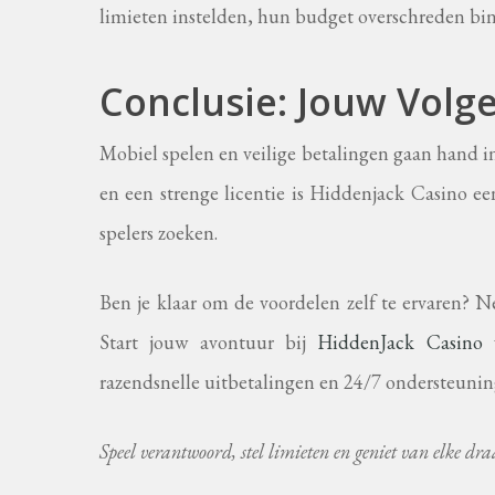
limieten instelden, hun budget overschreden bi
Conclusie: Jouw Volg
Mobiel spelen en veilige betalingen gaan hand in
en een strenge licentie is Hiddenjack Casino ee
spelers zoeken.
Ben je klaar om de voordelen zelf te ervaren? 
Start jouw avontuur bij
HiddenJack Casino
v
razendsnelle uitbetalingen en 24/7 ondersteunin
Speel verantwoord, stel limieten en geniet van elke dra