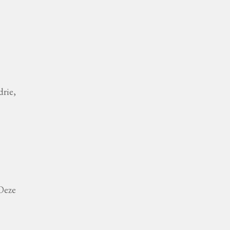
drie,
 Deze