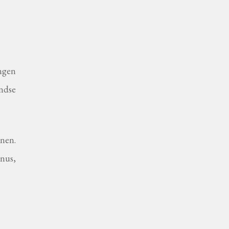
ingen
andse
enen.
nus,