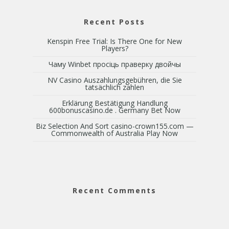
Recent Posts
Kenspin Free Trial: Is There One for New
Players?
Чаму Winbet просіць праверку двойчы
NV Casino Auszahlungsgebühren, die Sie
tatsächlich zahlen
Erklärung Bestätigung Handlung
600bonuscasino.de . Germany Bet Now
Biz Selection And Sort casino-crown155.com —
Commonwealth of Australia Play Now
Recent Comments