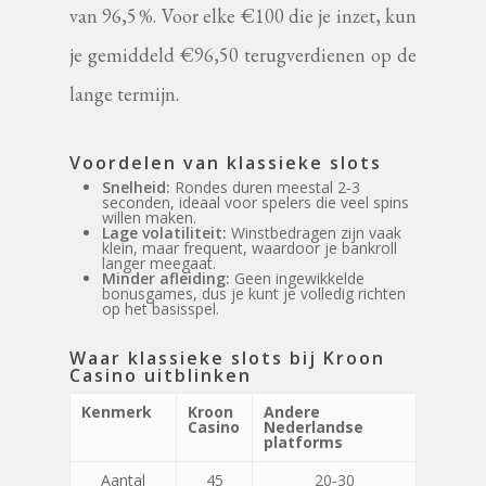
van 96,5 %. Voor elke €100 die je inzet, kun
je gemiddeld €96,50 terugverdienen op de
lange termijn.
Voordelen van klassieke slots
Snelheid:
Rondes duren meestal 2‑3
seconden, ideaal voor spelers die veel spins
willen maken.
Lage volatiliteit:
Winstbedragen zijn vaak
klein, maar frequent, waardoor je bankroll
langer meegaat.
Minder afleiding:
Geen ingewikkelde
bonusgames, dus je kunt je volledig richten
op het basisspel.
Waar klassieke slots bij Kroon
Casino uitblinken
Kenmerk
Kroon
Andere
Casino
Nederlandse
platforms
Aantal
45
20‑30