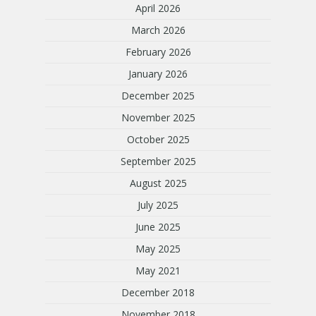
April 2026
March 2026
February 2026
January 2026
December 2025
November 2025
October 2025
September 2025
August 2025
July 2025
June 2025
May 2025
May 2021
December 2018
November 2018