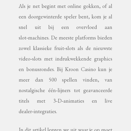
Als je net begint met online gokken, of al
een doorgewinterde speler bent, kom je al
snel uit bij een overvloed aan
slot‑machines. De meeste platforms bieden
zowel klassieke fruit‑slots als de nieuwste
video‑slots met indrukwekkende graphics
en bonusrondes. Bij Kroon Casino kun je
meer dan 500 spellen vinden, van
nostalgische één‑lijners tot geavanceerde
titels met 3‑D‑animaties en live
dealer‑integraties.
In dit artikel leggen we uit waar je op moet