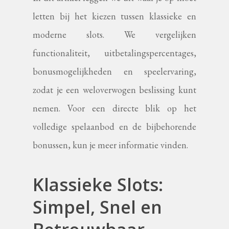
letten bij het kiezen tussen klassieke en
moderne slots. We vergelijken
functionaliteit, uitbetalingspercentages,
bonusmogelijkheden en speelervaring,
zodat je een weloverwogen beslissing kunt
nemen. Voor een directe blik op het
volledige spelaanbod en de bijbehorende
bonussen, kun je meer informatie vinden.
Klassieke Slots:
Simpel, Snel en