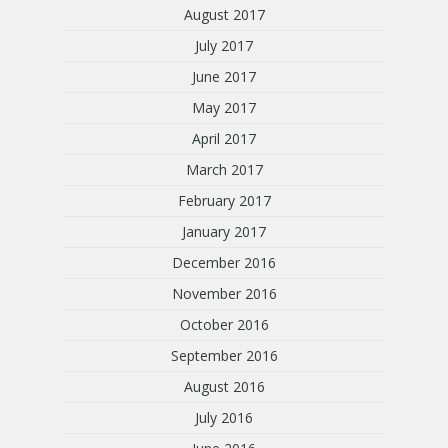
August 2017
July 2017
June 2017
May 2017
April 2017
March 2017
February 2017
January 2017
December 2016
November 2016
October 2016
September 2016
August 2016
July 2016