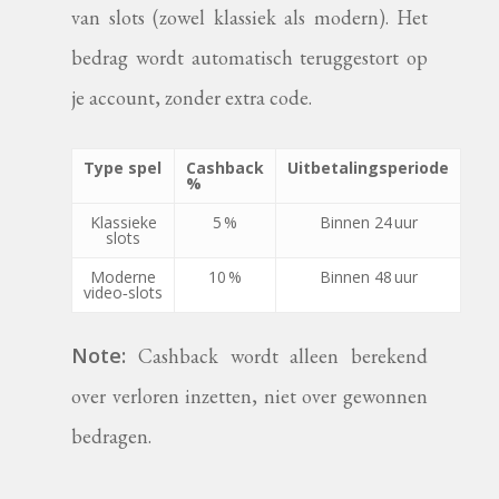
van slots (zowel klassiek als modern). Het
bedrag wordt automatisch teruggestort op
je account, zonder extra code.
Type spel
Cashback
Uitbetalingsperiode
%
Klassieke
5 %
Binnen 24 uur
slots
Moderne
10 %
Binnen 48 uur
video‑slots
Note:
Cashback wordt alleen berekend
over verloren inzetten, niet over gewonnen
bedragen.