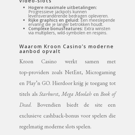
video‑slots
Hogere maximale uitbetalingen:
Progressieve jackpots kunnen
levensveranderende bedragen opleveren.
Rijke graphics en geluid:
Een meeslepende
ervaring die je langer betrokken houdt.
Complexe bonusfeatures:
Extra winsten
via multipliers, wild‑symbolen en respins.
Waarom Kroon Casino’s moderne
aanbod opvalt
Kroon Casino werkt samen met
top‑providers zoals NetEnt, Microgaming
en Play’n GO. Hierdoor krijg je toegang tot
titels als
Starburst
,
Mega Moolah
en
Book of
Dead
. Bovendien biedt de site een
exclusieve cashback‑bonus voor spelers die
regelmatig moderne slots spelen.