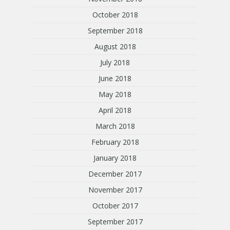
October 2018
September 2018
August 2018
July 2018
June 2018
May 2018
April 2018
March 2018
February 2018
January 2018
December 2017
November 2017
October 2017
September 2017