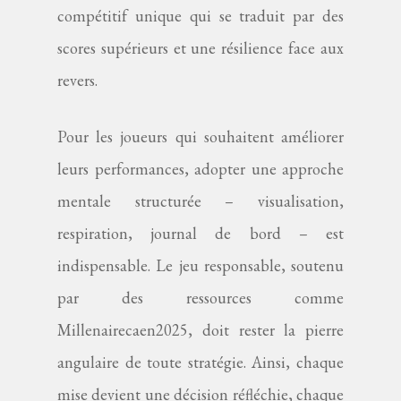
compétitif unique qui se traduit par des
scores supérieurs et une résilience face aux
revers.
Pour les joueurs qui souhaitent améliorer
leurs performances, adopter une approche
mentale structurée – visualisation,
respiration, journal de bord – est
indispensable. Le jeu responsable, soutenu
par des ressources comme
Millenairecaen2025, doit rester la pierre
angulaire de toute stratégie. Ainsi, chaque
mise devient une décision réfléchie, chaque