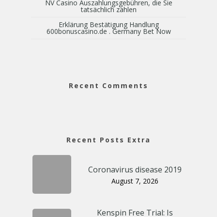
NV Casino Auszahlungsgebühren, die Sie
tatsächlich zahlen
Erklärung Bestätigung Handlung
600bonuscasino.de . Germany Bet Now
Recent Comments
Recent Posts Extra
Coronavirus disease 2019
August 7, 2026
Kenspin Free Trial: Is