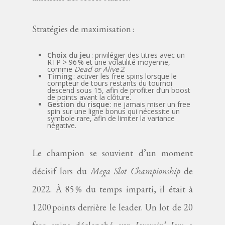
Stratégies de maximisation :
Choix du jeu
: privilégier des titres avec un
RTP > 96 % et une volatilité moyenne,
comme
Dead or Alive 2
.
Timing
: activer les free spins lorsque le
compteur de tours restants du tournoi
descend sous 15, afin de profiter d’un boost
de points avant la clôture.
Gestion du risque
: ne jamais miser un free
spin sur une ligne bonus qui nécessite un
symbole rare, afin de limiter la variance
négative.
Le champion se souvient d’un moment
décisif lors du
Mega Slot Championship
de
2022. À 85 % du temps imparti, il était à
1 200 points derrière le leader. Un lot de 20