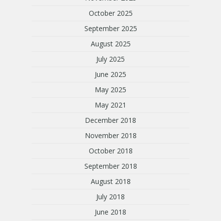
October 2025
September 2025
August 2025
July 2025
June 2025
May 2025
May 2021
December 2018
November 2018
October 2018
September 2018
August 2018
July 2018
June 2018