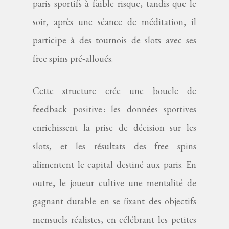
paris sportifs à faible risque, tandis que le
soir, après une séance de méditation, il
participe à des tournois de slots avec ses
free spins pré‑alloués.
Cette structure crée une boucle de
feedback positive : les données sportives
enrichissent la prise de décision sur les
slots, et les résultats des free spins
alimentent le capital destiné aux paris. En
outre, le joueur cultive une mentalité de
gagnant durable en se fixant des objectifs
mensuels réalistes, en célébrant les petites