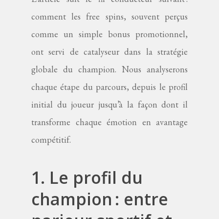
comment les free spins, souvent perçus
comme un simple bonus promotionnel,
ont servi de catalyseur dans la stratégie
globale du champion. Nous analyserons
chaque étape du parcours, depuis le profil
initial du joueur jusqu’à la façon dont il
transforme chaque émotion en avantage
compétitif.
1. Le profil du
champion : entre