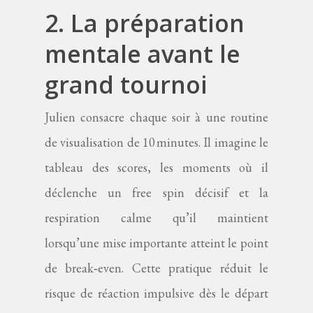
2. La préparation
mentale avant le
grand tournoi
Julien consacre chaque soir à une routine
de visualisation de 10 minutes. Il imagine le
tableau des scores, les moments où il
déclenche un free spin décisif et la
respiration calme qu’il maintient
lorsqu’une mise importante atteint le point
de break‑even. Cette pratique réduit le
risque de réaction impulsive dès le départ