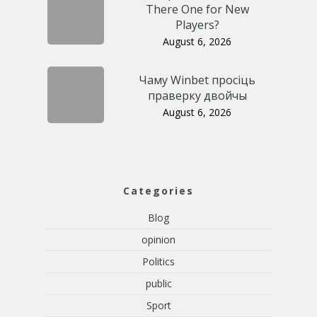
There One for New
Players?
August 6, 2026
Чаму Winbet просіць
праверку двойчы
August 6, 2026
Categories
Blog
opinion
Politics
public
Sport