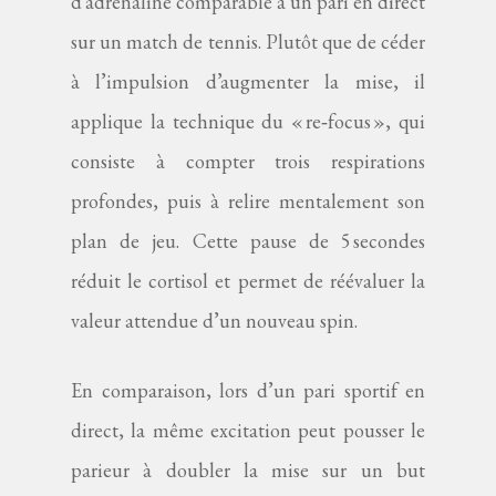
d’adrénaline comparable à un pari en direct
sur un match de tennis. Plutôt que de céder
à l’impulsion d’augmenter la mise, il
applique la technique du « re‑focus », qui
consiste à compter trois respirations
profondes, puis à relire mentalement son
plan de jeu. Cette pause de 5 secondes
réduit le cortisol et permet de réévaluer la
valeur attendue d’un nouveau spin.
En comparaison, lors d’un pari sportif en
direct, la même excitation peut pousser le
parieur à doubler la mise sur un but