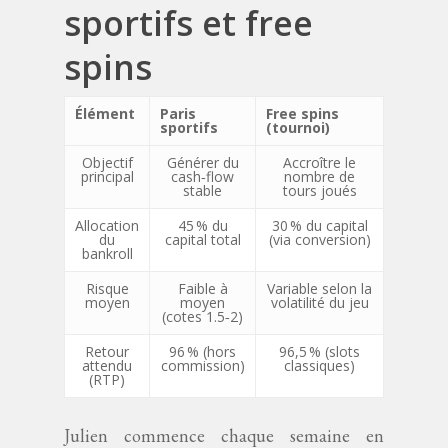
sportifs et free
spins
Élément
Paris
Free spins
sportifs
(tournoi)
Objectif
Générer du
Accroître le
principal
cash‑flow
nombre de
stable
tours joués
Allocation
45 % du
30 % du capital
du
capital total
(via conversion)
bankroll
Risque
Faible à
Variable selon la
moyen
moyen
volatilité du jeu
(cotes 1.5‑2)
Retour
96 % (hors
96,5 % (slots
attendu
commission)
classiques)
(RTP)
Julien commence chaque semaine en