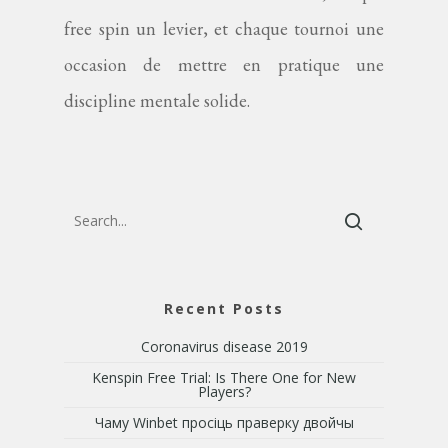
free spin un levier, et chaque tournoi une
occasion de mettre en pratique une
discipline mentale solide.
Recent Posts
Coronavirus disease 2019
Kenspin Free Trial: Is There One for New
Players?
Чаму Winbet просіць праверку двойчы