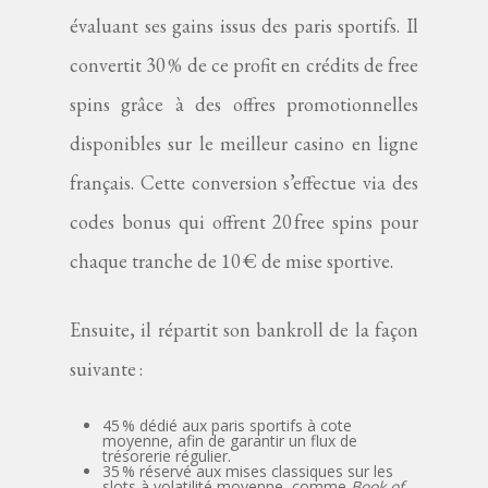
évaluant ses gains issus des paris sportifs. Il
convertit 30 % de ce profit en crédits de free
spins grâce à des offres promotionnelles
disponibles sur le meilleur casino en ligne
français. Cette conversion s’effectue via des
codes bonus qui offrent 20 free spins pour
chaque tranche de 10 € de mise sportive.
Ensuite, il répartit son bankroll de la façon
suivante :
45 % dédié aux paris sportifs à cote
moyenne, afin de garantir un flux de
trésorerie régulier.
35 % réservé aux mises classiques sur les
slots à volatilité moyenne, comme
Book of