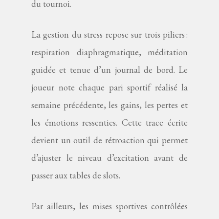
du tournoi.
La gestion du stress repose sur trois piliers :
respiration diaphragmatique, méditation
guidée et tenue d’un journal de bord. Le
joueur note chaque pari sportif réalisé la
semaine précédente, les gains, les pertes et
les émotions ressenties. Cette trace écrite
devient un outil de rétroaction qui permet
d’ajuster le niveau d’excitation avant de
passer aux tables de slots.
Par ailleurs, les mises sportives contrôlées