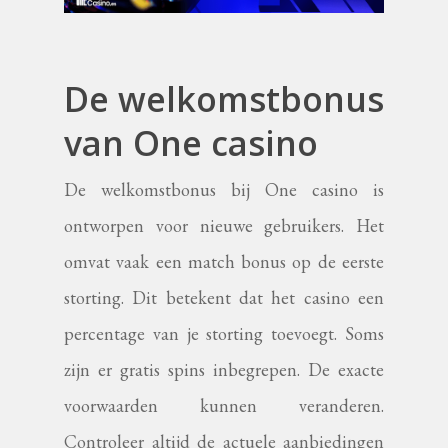
De welkomstbonus
van One casino
De welkomstbonus bij One casino is
ontworpen voor nieuwe gebruikers. Het
omvat vaak een match bonus op de eerste
storting. Dit betekent dat het casino een
percentage van je storting toevoegt. Soms
zijn er gratis spins inbegrepen. De exacte
voorwaarden kunnen veranderen.
Controleer altijd de actuele aanbiedingen