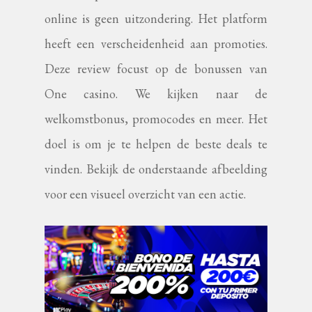
online is geen uitzondering. Het platform
heeft een verscheidenheid aan promoties.
Deze review focust op de bonussen van
One casino. We kijken naar de
welkomstbonus, promocodes en meer. Het
doel is om je te helpen de beste deals te
vinden. Bekijk de onderstaande afbeelding
voor een visueel overzicht van een actie.