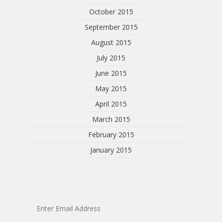
October 2015
September 2015
August 2015
July 2015
June 2015
May 2015
April 2015
March 2015
February 2015
January 2015