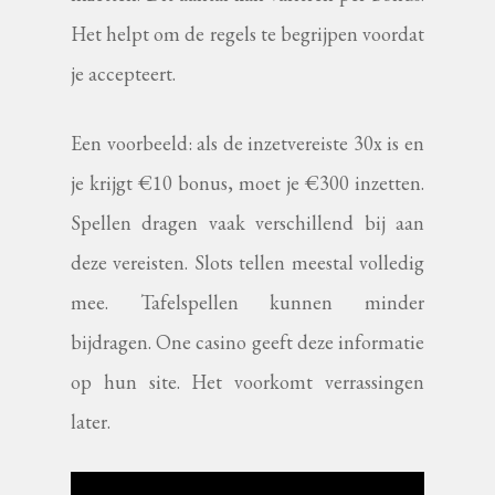
Het helpt om de regels te begrijpen voordat
je accepteert.
Een voorbeeld: als de inzetvereiste 30x is en
je krijgt €10 bonus, moet je €300 inzetten.
Spellen dragen vaak verschillend bij aan
deze vereisten. Slots tellen meestal volledig
mee. Tafelspellen kunnen minder
bijdragen. One casino geeft deze informatie
op hun site. Het voorkomt verrassingen
later.