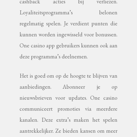
cashback acties bij verliezen.
Loyaliteitsprogramma’s belonen
regelmatig spelen. Je verdient punten die
kunnen worden ingewisseld voor bonussen.
One casino app gebruikers kunnen ook aan
deze programma’s deelnemen.
Het is goed om op de hoogte te blijven van
aanbiedingen. Abonneer je op
nieuwsbrieven voor updates. One casino
communiceert promoties via meerdere
kanalen. Deze extra’s maken het spelen
aantrekkelijker. Ze bieden kansen om meer