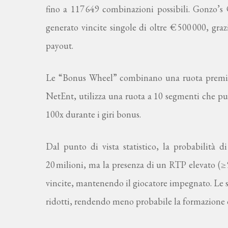
fino a 117 649 combinazioni possibili. Gonzo’s
generato vincite singole di oltre € 500 000, gr
payout.
Le “Bonus Wheel” combinano una ruota premi con
NetEnt, utilizza una ruota a 10 segmenti che può a
100x durante i giri bonus.
Dal punto di vista statistico, la probabilità d
20 milioni, ma la presenza di un RTP elevato (≥ 
vincite, mantenendo il giocatore impegnato. Le s
ridotti, rendendo meno probabile la formazione 