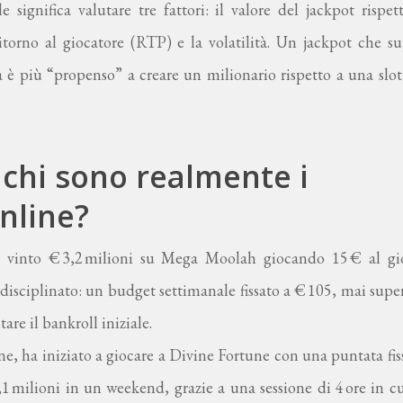
 significa valutare tre fattori: il valore del jackpot rispet
torno al giocatore (RTP) e la volatilità. Un jackpot che s
a è più “propenso” a creare un milionario rispetto a una slo
i: chi sono realmente i
online?
a vinto € 3,2 milioni su Mega Moolah giocando 15 € al gi
 disciplinato: un budget settimanale fissato a € 105, mai supe
re il bankroll iniziale.
e, ha iniziato a giocare a Divine Fortune con una puntata fis
,1 milioni in un weekend, grazie a una sessione di 4 ore in c