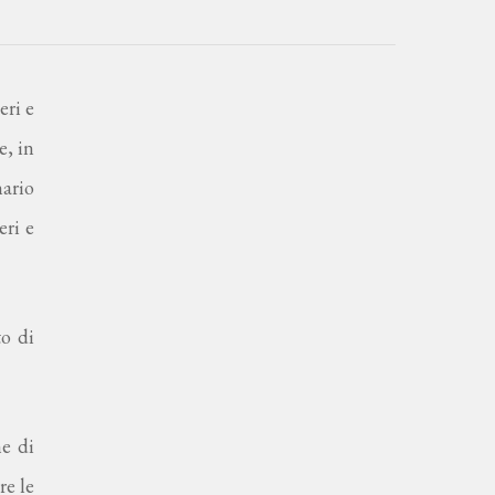
eri e
e, in
nario
eri e
to di
he di
re le