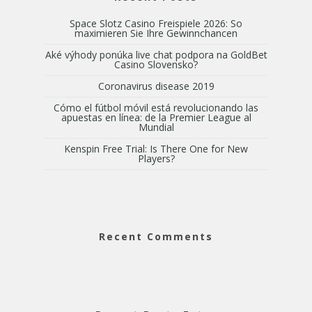
Space Slotz Casino Freispiele 2026: So
maximieren Sie Ihre Gewinnchancen
Aké výhody ponúka live chat podpora na GoldBet
Casino Slovensko?
Coronavirus disease 2019
Cómo el fútbol móvil está revolucionando las
apuestas en línea: de la Premier League al
Mundial
Kenspin Free Trial: Is There One for New
Players?
Recent Comments