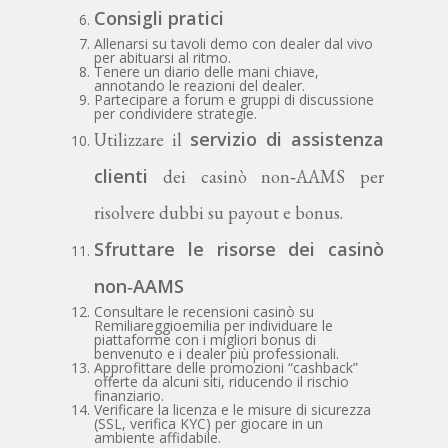
Consigli pratici
Allenarsi su tavoli demo con dealer dal vivo
per abituarsi al ritmo.
Tenere un diario delle mani chiave,
annotando le reazioni del dealer.
Partecipare a forum e gruppi di discussione
per condividere strategie.
servizio di assistenza
Utilizzare il
clienti
dei casinò non‑AAMS per
risolvere dubbi su payout e bonus.
Sfruttare le risorse dei casinò
non‑AAMS
Consultare le recensioni casinò su
Remiliareggioemilia per individuare le
piattaforme con i migliori bonus di
benvenuto e i dealer più professionali.
Approfittare delle promozioni “cashback”
offerte da alcuni siti, riducendo il rischio
finanziario.
Verificare la licenza e le misure di sicurezza
(SSL, verifica KYC) per giocare in un
ambiente affidabile.