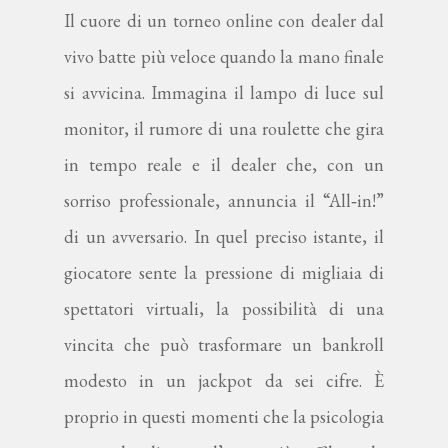
Il cuore di un torneo online con dealer dal
vivo batte più veloce quando la mano finale
si avvicina. Immagina il lampo di luce sul
monitor, il rumore di una roulette che gira
in tempo reale e il dealer che, con un
sorriso professionale, annuncia il “All‑in!”
di un avversario. In quel preciso istante, il
giocatore sente la pressione di migliaia di
spettatori virtuali, la possibilità di una
vincita che può trasformare un bankroll
modesto in un jackpot da sei cifre. È
proprio in questi momenti che la psicologia