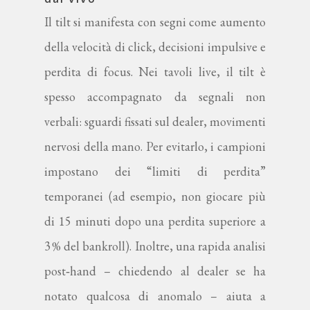
Il tilt si manifesta con segni come aumento
della velocità di click, decisioni impulsive e
perdita di focus. Nei tavoli live, il tilt è
spesso accompagnato da segnali non
verbali: sguardi fissati sul dealer, movimenti
nervosi della mano. Per evitarlo, i campioni
impostano dei “limiti di perdita”
temporanei (ad esempio, non giocare più
di 15 minuti dopo una perdita superiore a
3 % del bankroll). Inoltre, una rapida analisi
post‑hand – chiedendo al dealer se ha
notato qualcosa di anomalo – aiuta a