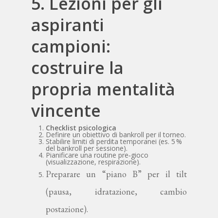
5. Lezioni per gli
aspiranti
campioni:
costruire la
propria mentalità
vincente
Checklist psicologica
Definire un obiettivo di bankroll per il torneo.
Stabilire limiti di perdita temporanei (es. 5 %
del bankroll per sessione).
Pianificare una routine pre‑gioco
(visualizzazione, respirazione).
Preparare un “piano B” per il tilt
(pausa, idratazione, cambio
postazione).