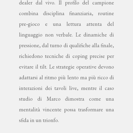
dealer dal vivo. Il profilo del campione
combina disciplina finanziaria, routine
pre‑gioco e una lettura attenta del
linguaggio non verbale. Le dinamiche di
pressione, dal turno di qualifiche alla finale,
richiedono tecniche di coping precise per
evitare il tilt. Le strategie operative devono
adattarsi al ritmo più lento ma più ricco di
interazioni dei tavoli live, mentre il caso
studio di Marco dimostra come una
mentalità vincente possa trasformare una
sfida in un trionfo.