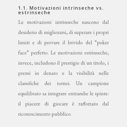
1.1. Motivazioni intrinseche vs.
estrinseche
Le motivazioni intrinseche nascono dal
desiderio di migliorarsi, di superare i propri
limiti e di provare il brivido del “poker
face” perfetto. Le motivazioni estrinseche,
invece, includono il prestigio di un titolo, i
premi in denaro e la visibilità nelle
classifiche dei tornei. Un campione
equilibrato sa integrare entrambe le spinte:
il piacere di giocare è rafforzato dal
riconoscimento pubblico.