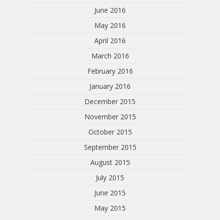
June 2016
May 2016
April 2016
March 2016
February 2016
January 2016
December 2015
November 2015
October 2015
September 2015
August 2015
July 2015
June 2015
May 2015