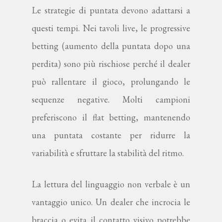
Le strategie di puntata devono adattarsi a
questi tempi. Nei tavoli live, le progressive
betting (aumento della puntata dopo una
perdita) sono più rischiose perché il dealer
può rallentare il gioco, prolungando le
sequenze negative. Molti campioni
preferiscono il flat betting, mantenendo
una puntata costante per ridurre la
variabilità e sfruttare la stabilità del ritmo.
La lettura del linguaggio non verbale è un
vantaggio unico. Un dealer che incrocia le
braccia o evita il contatto visivo potrebbe