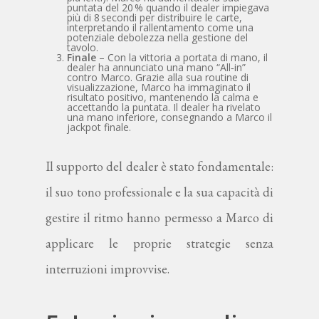
puntata del 20 % quando il dealer impiegava
più di 8 secondi per distribuire le carte,
interpretando il rallentamento come una
potenziale debolezza nella gestione del
tavolo.
Finale
– Con la vittoria a portata di mano, il
dealer ha annunciato una mano “All‑in”
contro Marco. Grazie alla sua routine di
visualizzazione, Marco ha immaginato il
risultato positivo, mantenendo la calma e
accettando la puntata. Il dealer ha rivelato
una mano inferiore, consegnando a Marco il
jackpot finale.
Il supporto del dealer è stato fondamentale:
il suo tono professionale e la sua capacità di
gestire il ritmo hanno permesso a Marco di
applicare le proprie strategie senza
interruzioni improvvise.