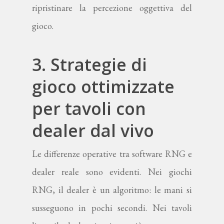
ripristinare la percezione oggettiva del
gioco.
3. Strategie di
gioco ottimizzate
per tavoli con
dealer dal vivo
Le differenze operative tra software RNG e
dealer reale sono evidenti. Nei giochi
RNG, il dealer è un algoritmo: le mani si
susseguono in pochi secondi. Nei tavoli