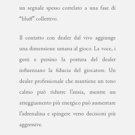
un segnale spesso correlato a una fase di
“bluff” collettivo.
Il contatto con dealer dal vivo aggiunge
una dimensione umana al gioco. La voce, i
gesti e persino la postura del dealer
influenzano la fiducia del giocatore. Un
dealer professionale che mantiene un tono
calmo può ridurre l’ansia, mentre un
atteggiamento più energico può aumentare
l’adrenalina e spingere verso decisioni più
aggressive.