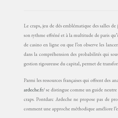
Le craps, jeu de dés emblématique des salles de j
son rythme effréné et à la multitude de paris qu’
de casino en ligne ou que l’on observe les lancer
dans la compréhension des probabilités qui sous
gestion rigoureuse du capital, permet de transfor
Parmi les ressources françaises qui offrent des anal
ardeche.fr/
se distingue comme un guide neutre 
craps. Pontdarc Ardeche ne propose pas de promo
comment une approche méthodique améliore l’ex