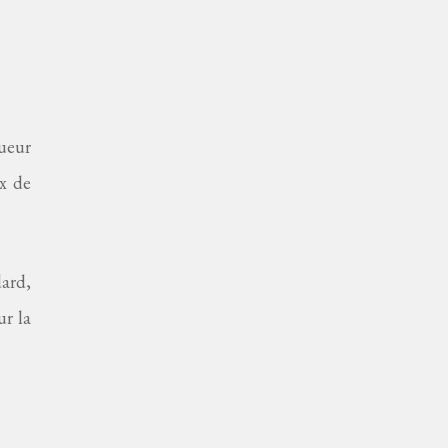
oueur
ux de
dard,
ur la