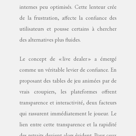
internes peu optimisés. Cette lenteur crée
de la frustration, affecte la confiance des
utilisateurs et pousse certains à chercher
des alternatives plus fluides.
Le concept de « live dealer » a émergé
comme un véritable levier de confiance. En
proposant des tables de jeu animées par de
vrais croupiers, les plateformes offrent
transparence et interactivité, deux facteurs
qui rassurent immédiatement le joueur. Le
lien entre cette transparence et la rapidité
des retraits devient alors évident. Pour ceux