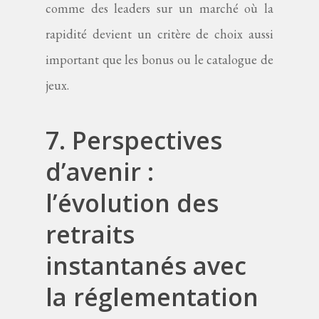
comme des leaders sur un marché où la
rapidité devient un critère de choix aussi
important que les bonus ou le catalogue de
jeux.
7. Perspectives
d’avenir :
l’évolution des
retraits
instantanés avec
la réglementation