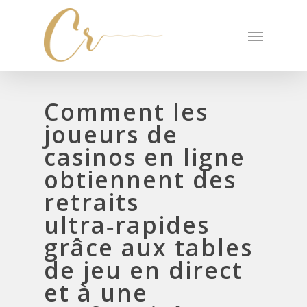
Comment les
joueurs de
casinos en ligne
obtiennent des
retraits
ultra‑rapides
grâce aux tables
de jeu en direct
et à une