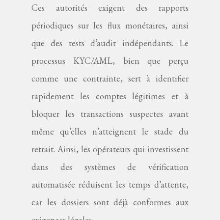
Ces autorités exigent des rapports
périodiques sur les flux monétaires, ainsi
que des tests d’audit indépendants. Le
processus KYC/AML, bien que perçu
comme une contrainte, sert à identifier
rapidement les comptes légitimes et à
bloquer les transactions suspectes avant
même qu’elles n’atteignent le stade du
retrait. Ainsi, les opérateurs qui investissent
dans des systèmes de vérification
automatisée réduisent les temps d’attente,
car les dossiers sont déjà conformes aux
exigences légales.