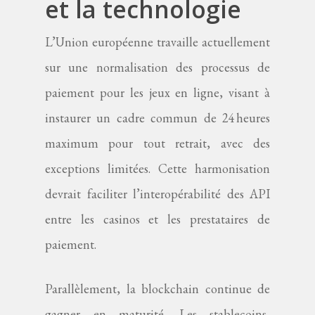
et la technologie
L’Union européenne travaille actuellement
sur une normalisation des processus de
paiement pour les jeux en ligne, visant à
instaurer un cadre commun de 24 heures
maximum pour tout retrait, avec des
exceptions limitées. Cette harmonisation
devrait faciliter l’interopérabilité des API
entre les casinos et les prestataires de
paiement.
Parallèlement, la blockchain continue de
gagner en maturité. Les stablecoins,