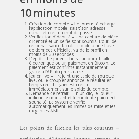
10 minutes
Création du compte – Le joueur télécharge
l’application mobile, saisit son adresse
e‑mail et crée un mot de passe.
Vérification d’identité – Une capture de pièce
d’identité et un selfie sont soumis. L’outil de
reconnaissance faciale, couplé à une base
de données officielle, valide le profil en
moins de 30 secondes.
Dépôt – Le joueur choisit un portefeuille
électronique ou un paiement en Bitcoin. Le
paiement est confirmé instantanément
grâce à l’API du prestataire.
Jeu en live – Il rejoint une table de roulette
live, où le croupier annonce le résultat en
temps réel. Le gain est crédité
immédiatement sur le solde du compte.
Demande de retrait – En un clic, le joueur
indique le montant et le mode de paiement
souhaité. Le système vérifie
automatiquement les limites de mise et les
exigences AML.
Les points de friction les plus courants –
vérification d’identité longue, attente de