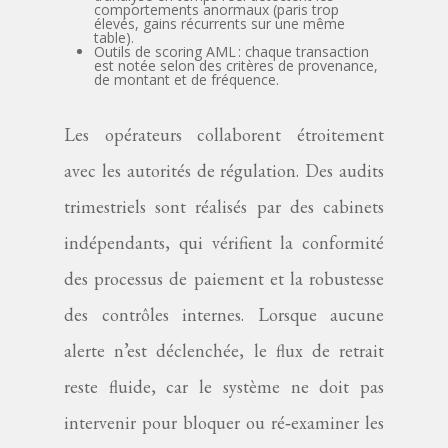
comportements anormaux (paris trop
élevés, gains récurrents sur une même
table).
Outils de scoring AML : chaque transaction
est notée selon des critères de provenance,
de montant et de fréquence.
Les opérateurs collaborent étroitement
avec les autorités de régulation. Des audits
trimestriels sont réalisés par des cabinets
indépendants, qui vérifient la conformité
des processus de paiement et la robustesse
des contrôles internes. Lorsque aucune
alerte n’est déclenchée, le flux de retrait
reste fluide, car le système ne doit pas
intervenir pour bloquer ou ré‑examiner les