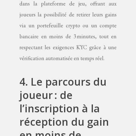
dans la plateforme de jeu, offrant aux
joueurs la possibilité de retirer leurs gains
via un portefeuille crypto ou un compte
bancaire en moins de 3 minutes, tout en
respectant les exigences KYC grâce à une
vérification automatisée en temps réel.
4. Le parcours du
joueur : de
l’inscription à la
réception du gain
en moins de