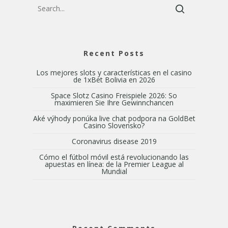
Recent Posts
Los mejores slots y características en el casino
de 1xBet Bolivia en 2026
Space Slotz Casino Freispiele 2026: So
maximieren Sie Ihre Gewinnchancen
Aké výhody ponúka live chat podpora na GoldBet
Casino Slovensko?
Coronavirus disease 2019
Cómo el fútbol móvil está revolucionando las
apuestas en línea: de la Premier League al
Mundial