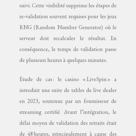
suivi. Cette visibilité supprime les étapes de
re‑validation souvent requises pour les jeux
RNG (Random Number Generator) où le
serveur doit recalculer le résultat. En
conséquence, le temps de validation passe
de plusieurs heures à quelques minutes.
Étude de cas : le casino « LiveSpin » a
introduit une suite de tables de live dealer
en 2023, soutenue par un fournisseur de
streaming certifié. Avant l’intégration, le
délai moyen de validation des retraits était
de 48 heures, principalement à cause des