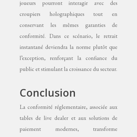
joueurs pourront interagir avec des
croupiers holographiques tout en
conservant les mêmes garanties de
conformité. Dans ce scénario, le retrait
instantané deviendra la norme plutôt que
l’exception, renforçant la confiance du
public et stimulant la croissance du secteur.
Conclusion
La conformité réglementaire, associée aux
tables de live dealer et aux solutions de
paiement modernes, transforme