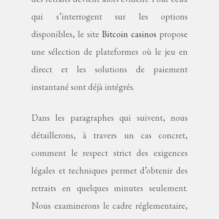
qui s’interrogent sur les options
disponibles, le site
Bitcoin casinos
propose
une sélection de plateformes où le jeu en
direct et les solutions de paiement
instantané sont déjà intégrés.
Dans les paragraphes qui suivent, nous
détaillerons, à travers un cas concret,
comment le respect strict des exigences
légales et techniques permet d’obtenir des
retraits en quelques minutes seulement.
Nous examinerons le cadre réglementaire,