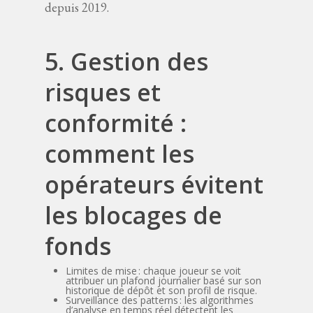
depuis 2019.
5. Gestion des
risques et
conformité :
comment les
opérateurs évitent
les blocages de
fonds
Limites de mise : chaque joueur se voit
attribuer un plafond journalier basé sur son
historique de dépôt et son profil de risque.
Surveillance des patterns : les algorithmes
d’analyse en temps réel détectent les