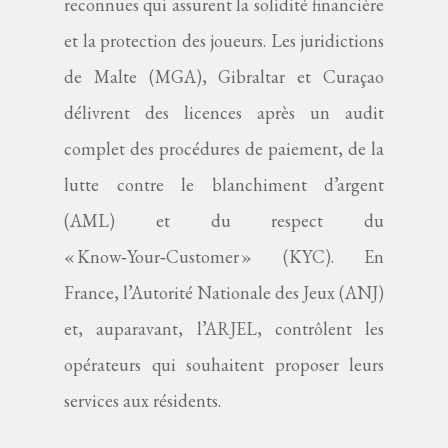
reconnues qui assurent la solidité financière
et la protection des joueurs. Les juridictions
de Malte (MGA), Gibraltar et Curaçao
délivrent des licences après un audit
complet des procédures de paiement, de la
lutte contre le blanchiment d’argent
(AML) et du respect du
« Know‑Your‑Customer » (KYC). En
France, l’Autorité Nationale des Jeux (ANJ)
et, auparavant, l’ARJEL, contrôlent les
opérateurs qui souhaitent proposer leurs
services aux résidents.