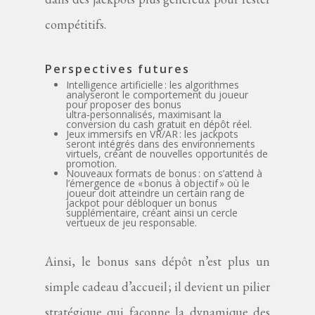
compétitifs.
Perspectives futures
Intelligence artificielle : les algorithmes
analyseront le comportement du joueur
pour proposer des bonus
ultra‑personnalisés, maximisant la
conversion du cash gratuit en dépôt réel.
Jeux immersifs en VR/AR : les jackpots
seront intégrés dans des environnements
virtuels, créant de nouvelles opportunités de
promotion.
Nouveaux formats de bonus : on s’attend à
l’émergence de « bonus à objectif » où le
joueur doit atteindre un certain rang de
jackpot pour débloquer un bonus
supplémentaire, créant ainsi un cercle
vertueux de jeu responsable.
Ainsi, le bonus sans dépôt n’est plus un
simple cadeau d’accueil ; il devient un pilier
stratégique qui façonne la dynamique des