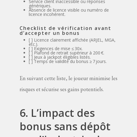
Service client inaccessible ou réponses
génériques.
Absence de licence visible ou numéro de
licence incohérent.
Checklist de vérification avant
d’accepter un bonus
[ ] Licence clairement affichée (ARJEL, MGA,
etc.).
[ ] Exigences de mise ≤ 30x.
[ ] Plafond de retrait supérieur à 200 €.
[ ] Jeux à jackpot éligibles listés.
[ ] Temps de validité du bonus ≥ 7 jours.
En suivant cette liste, le joueur minimise les
risques et sécurise ses gains potentiels.
6. L’impact des
bonus sans dépôt