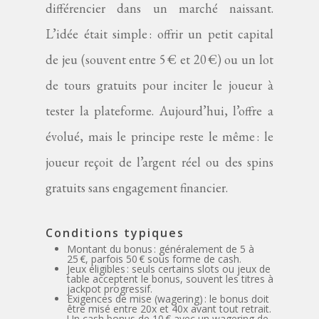
différencier dans un marché naissant.
L’idée était simple : offrir un petit capital
de jeu (souvent entre 5 € et 20 €) ou un lot
de tours gratuits pour inciter le joueur à
tester la plateforme. Aujourd’hui, l’offre a
évolué, mais le principe reste le même : le
joueur reçoit de l’argent réel ou des spins
gratuits sans engagement financier.
Conditions typiques
Montant du bonus : généralement de 5 à
25 €, parfois 50 € sous forme de cash.
Jeux éligibles : seuls certains slots ou jeux de
table acceptent le bonus, souvent les titres à
jackpot progressif.
Exigences de mise (wagering) : le bonus doit
être misé entre 20x et 40x avant tout retrait.
Un cash bonus de 10 € avec un wagering de