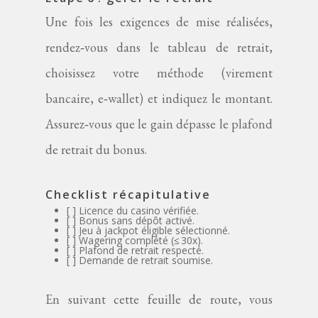
Une fois les exigences de mise réalisées,
rendez‑vous dans le tableau de retrait,
choisissez votre méthode (virement
bancaire, e‑wallet) et indiquez le montant.
Assurez‑vous que le gain dépasse le plafond
de retrait du bonus.
Checklist récapitulative
[ ] Licence du casino vérifiée.
[ ] Bonus sans dépôt activé.
[ ] Jeu à jackpot éligible sélectionné.
[ ] Wagering complété (≤ 30x).
[ ] Plafond de retrait respecté.
[ ] Demande de retrait soumise.
En suivant cette feuille de route, vous