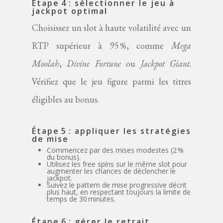
Étape 4 : sélectionner le jeu à
jackpot optimal
Choisissez un slot à haute volatilité avec un
RTP supérieur à 95 %, comme
Mega
Moolah
,
Divine Fortune
ou
Jackpot Giant
.
Vérifiez que le jeu figure parmi les titres
éligibles au bonus.
Étape 5 : appliquer les stratégies
de mise
Commencez par des mises modestes (2 %
du bonus).
Utilisez les free spins sur le même slot pour
augmenter les chances de déclencher le
jackpot.
Suivez le pattern de mise progressive décrit
plus haut, en respectant toujours la limite de
temps de 30 minutes.
Étape 6 : gérer le retrait