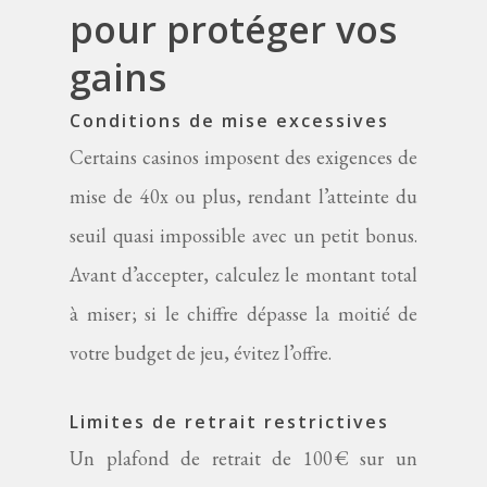
pour protéger vos
gains
Conditions de mise excessives
Certains casinos imposent des exigences de
mise de 40x ou plus, rendant l’atteinte du
seuil quasi impossible avec un petit bonus.
Avant d’accepter, calculez le montant total
à miser ; si le chiffre dépasse la moitié de
votre budget de jeu, évitez l’offre.
Limites de retrait restrictives
Un plafond de retrait de 100 € sur un