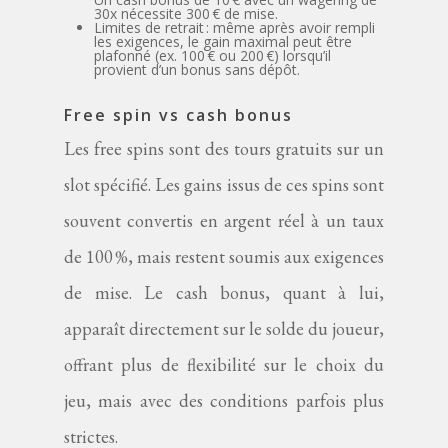
30x nécessite 300 € de mise.
Limites de retrait : même après avoir rempli
les exigences, le gain maximal peut être
plafonné (ex. 100 € ou 200 €) lorsqu’il
provient d’un bonus sans dépôt.
Free spin vs cash bonus
Les free spins sont des tours gratuits sur un
slot spécifié. Les gains issus de ces spins sont
souvent convertis en argent réel à un taux
de 100 %, mais restent soumis aux exigences
de mise. Le cash bonus, quant à lui,
apparaît directement sur le solde du joueur,
offrant plus de flexibilité sur le choix du
jeu, mais avec des conditions parfois plus
strictes.