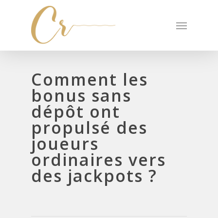
Comment les
bonus sans
dépôt ont
propulsé des
joueurs
ordinaires vers
des jackpots ?