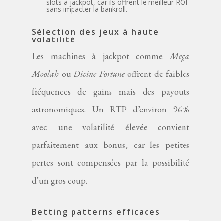
slots à jackpot, car ils offrent le meilleur ROI
sans impacter la bankroll.
Sélection des jeux à haute
volatilité
Les machines à jackpot comme
Mega
Moolah
ou
Divine Fortune
offrent de faibles
fréquences de gains mais des payouts
astronomiques. Un RTP d’environ 96 %
avec une volatilité élevée convient
parfaitement aux bonus, car les petites
pertes sont compensées par la possibilité
d’un gros coup.
Betting patterns efficaces