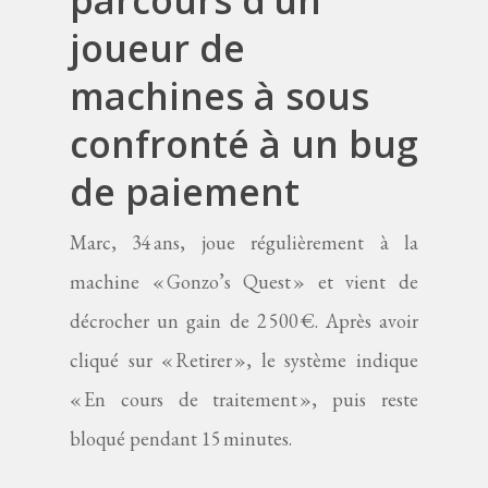
parcours d’un
joueur de
machines à sous
confronté à un bug
de paiement
Marc, 34 ans, joue régulièrement à la
machine « Gonzo’s Quest » et vient de
décrocher un gain de 2 500 €. Après avoir
cliqué sur « Retirer », le système indique
« En cours de traitement », puis reste
bloqué pendant 15 minutes.