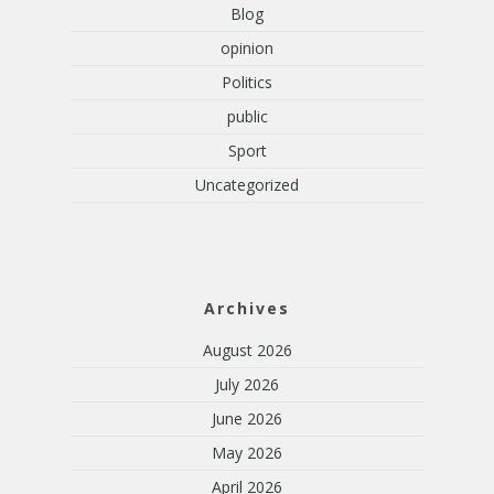
Blog
opinion
Politics
public
Sport
Uncategorized
Archives
August 2026
July 2026
June 2026
May 2026
April 2026