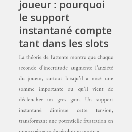
joueur : pourquoi
le support
instantané compte
tant dans les slots
La théorie de l’attente montre que chaque
seconde d’incertitude augmente l’anxiété
du joueur, surtout lorsqu’il a misé une
somme importante ou qu’il vient de
déclencher un gros gain. Un support
instantané diminue cette tension,
transformant une potentielle frustration en
une expérience de résolution positive.