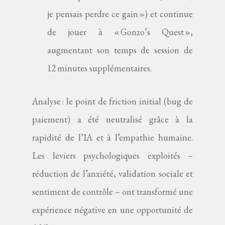
je pensais perdre ce gain ») et continue
de jouer à « Gonzo’s Quest »,
augmentant son temps de session de
12 minutes supplémentaires.
Analyse : le point de friction initial (bug de
paiement) a été neutralisé grâce à la
rapidité de l’IA et à l’empathie humaine.
Les leviers psychologiques exploités –
réduction de l’anxiété, validation sociale et
sentiment de contrôle – ont transformé une
expérience négative en une opportunité de