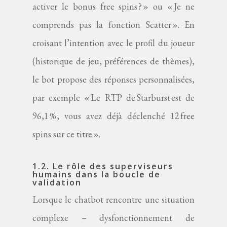
activer le bonus free spins ? » ou « Je ne
comprends pas la fonction Scatter ». En
croisant l’intention avec le profil du joueur
(historique de jeu, préférences de thèmes),
le bot propose des réponses personnalisées,
par exemple « Le RTP de Starburst est de
96,1 % ; vous avez déjà déclenché 12 free
spins sur ce titre ».
1.2. Le rôle des superviseurs
humains dans la boucle de
validation
Lorsque le chatbot rencontre une situation
complexe – dysfonctionnement de