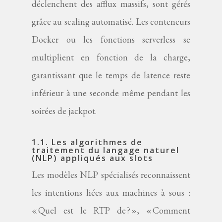
déclenchent des afflux massifs, sont gérés
grâce au scaling automatisé. Les conteneurs
Docker ou les fonctions serverless se
multiplient en fonction de la charge,
garantissant que le temps de latence reste
inférieur à une seconde même pendant les
soirées de jackpot.
1.1. Les algorithmes de
traitement du langage naturel
(NLP) appliqués aux slots
Les modèles NLP spécialisés reconnaissent
les intentions liées aux machines à sous :
« Quel est le RTP de ? », « Comment