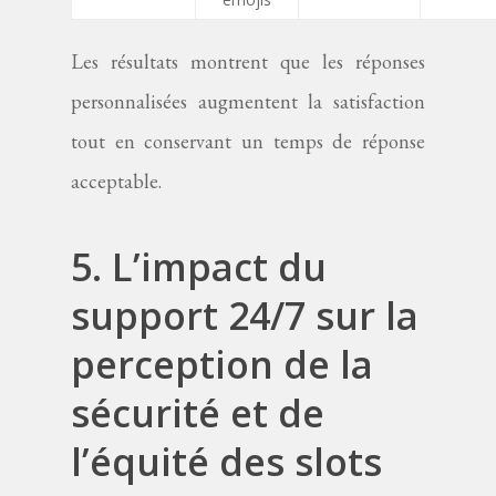
Les résultats montrent que les réponses
personnalisées augmentent la satisfaction
tout en conservant un temps de réponse
acceptable.
5. L’impact du
support 24/7 sur la
perception de la
sécurité et de
l’équité des slots