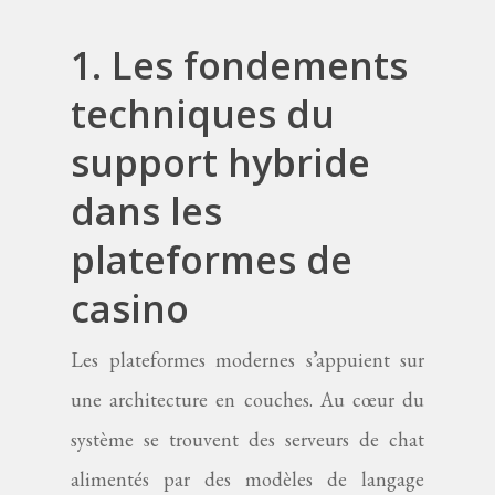
1. Les fondements
techniques du
support hybride
dans les
plateformes de
casino
Les plateformes modernes s’appuient sur
une architecture en couches. Au cœur du
système se trouvent des serveurs de chat
alimentés par des modèles de langage