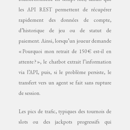
les API REST permettent de récupérer
rapidement des données de compte,
d’historique de jeu ou de statut de
paiement. Ainsi, lorsqu’un joueur demande
« Pourquoi mon retrait de 150 € est‑il en
attente ? », le chatbot extrait l’information
via l’API, puis, si le problème persiste, le
transfert vers un agent se fait sans rupture
de session.
Les pics de trafic, typiques des tournois de
slots ou des jackpots progressifs qui