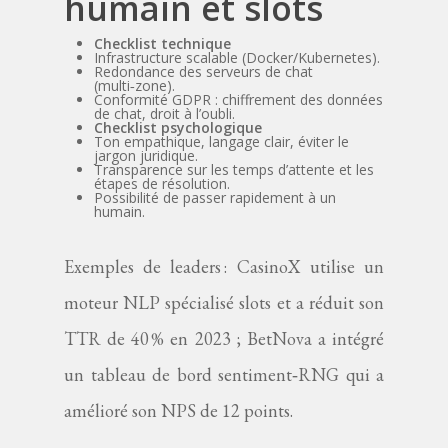
humain et slots
Checklist technique
Infrastructure scalable (Docker/Kubernetes).
Redondance des serveurs de chat
(multi‑zone).
Conformité GDPR : chiffrement des données
de chat, droit à l’oubli.
Checklist psychologique
Ton empathique, langage clair, éviter le
jargon juridique.
Transparence sur les temps d’attente et les
étapes de résolution.
Possibilité de passer rapidement à un
humain.
Exemples de leaders : CasinoX utilise un
moteur NLP spécialisé slots et a réduit son
TTR de 40 % en 2023 ; BetNova a intégré
un tableau de bord sentiment‑RNG qui a
amélioré son NPS de 12 points.