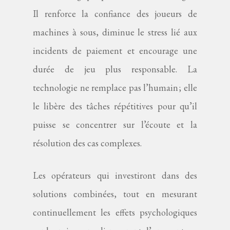
Il renforce la confiance des joueurs de
machines à sous, diminue le stress lié aux
incidents de paiement et encourage une
durée de jeu plus responsable. La
technologie ne remplace pas l’humain ; elle
le libère des tâches répétitives pour qu’il
puisse se concentrer sur l’écoute et la
résolution des cas complexes.
Les opérateurs qui investiront dans des
solutions combinées, tout en mesurant
continuellement les effets psychologiques