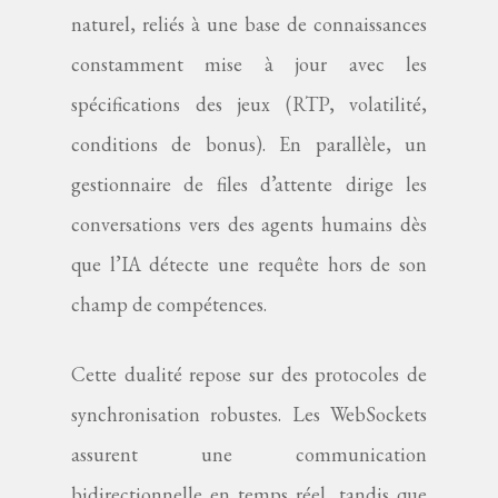
naturel, reliés à une base de connaissances
constamment mise à jour avec les
spécifications des jeux (RTP, volatilité,
conditions de bonus). En parallèle, un
gestionnaire de files d’attente dirige les
conversations vers des agents humains dès
que l’IA détecte une requête hors de son
champ de compétences.
Cette dualité repose sur des protocoles de
synchronisation robustes. Les WebSockets
assurent une communication
bidirectionnelle en temps réel, tandis que