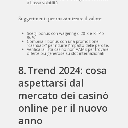
a bassa volatilità.
Suggerimenti per massimizzare il valore:
Scegli bonus con wagering ≤ 20‑x e RTP ≥
96 %.
Combina il bonus con una promozione
“cashback” per ridurre l’impatto delle perdite.
Verifica la lista casino non AAMS per trovare
offerte più generose su slot internazionali.
8. Trend 2024: cosa
aspettarsi dal
mercato dei casinò
online per il nuovo
anno