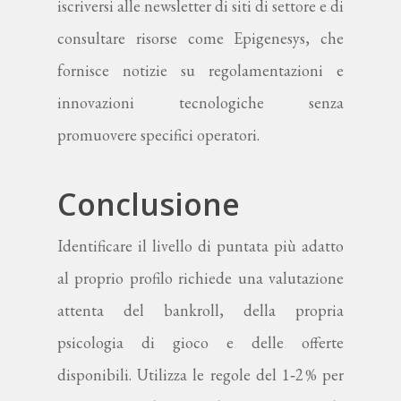
iscriversi alle newsletter di siti di settore e di
consultare risorse come Epigenesys, che
fornisce notizie su regolamentazioni e
innovazioni tecnologiche senza
promuovere specifici operatori.
Conclusione
Identificare il livello di puntata più adatto
al proprio profilo richiede una valutazione
attenta del bankroll, della propria
psicologia di gioco e delle offerte
disponibili. Utilizza le regole del 1‑2 % per