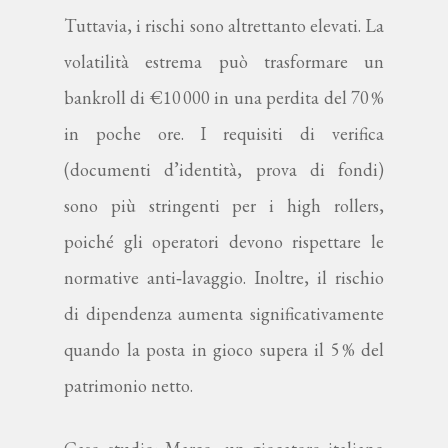
Tuttavia, i rischi sono altrettanto elevati. La
volatilità estrema può trasformare un
bankroll di €10 000 in una perdita del 70 %
in poche ore. I requisiti di verifica
(documenti d’identità, prova di fondi)
sono più stringenti per i high rollers,
poiché gli operatori devono rispettare le
normative anti‑lavaggio. Inoltre, il rischio
di dipendenza aumenta significativamente
quando la posta in gioco supera il 5 % del
patrimonio netto.