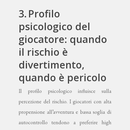
3. Profilo
psicologico del
giocatore: quando
il rischio è
divertimento,
quando è pericolo
Il profilo psicologico influisce sulla
percezione del rischio. I giocatori con alta
propensione all’avventura e bassa soglia di
autocontrollo tendono a preferire high