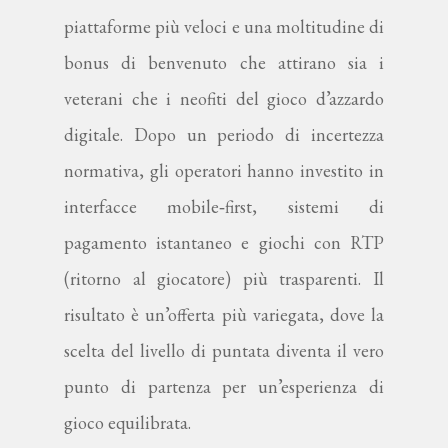
piattaforme più veloci e una moltitudine di
bonus di benvenuto che attirano sia i
veterani che i neofiti del gioco d’azzardo
digitale. Dopo un periodo di incertezza
normativa, gli operatori hanno investito in
interfacce mobile‑first, sistemi di
pagamento istantaneo e giochi con RTP
(ritorno al giocatore) più trasparenti. Il
risultato è un’offerta più variegata, dove la
scelta del livello di puntata diventa il vero
punto di partenza per un’esperienza di
gioco equilibrata.