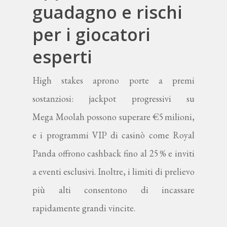
guadagno e rischi
per i giocatori
esperti
High stakes aprono porte a premi
sostanziosi: jackpot progressivi su
Mega Moolah possono superare €5 milioni,
e i programmi VIP di casinò come Royal
Panda offrono cashback fino al 25 % e inviti
a eventi esclusivi. Inoltre, i limiti di prelievo
più alti consentono di incassare
rapidamente grandi vincite.