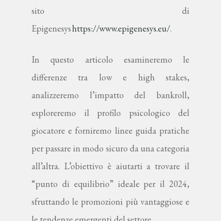
sito di
Epigenesys
https://www.epigenesys.eu/
.
In questo articolo esamineremo le
differenze tra low e high stakes,
analizzeremo l’impatto del bankroll,
esploreremo il profilo psicologico del
giocatore e forniremo linee guida pratiche
per passare in modo sicuro da una categoria
all’altra. L’obiettivo è aiutarti a trovare il
“punto di equilibrio” ideale per il 2024,
sfruttando le promozioni più vantaggiose e
le tendenze emergenti del settore.