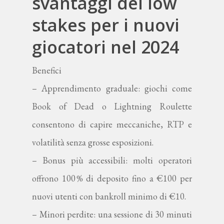
svantaggi dei low
stakes per i nuovi
giocatori nel 2024
Benefici
– Apprendimento graduale: giochi come
Book of Dead o Lightning Roulette
consentono di capire meccaniche, RTP e
volatilità senza grosse esposizioni.
– Bonus più accessibili: molti operatori
offrono 100 % di deposito fino a €100 per
nuovi utenti con bankroll minimo di €10.
– Minori perdite: una sessione di 30 minuti