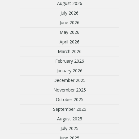
August 2026
July 2026
June 2026
May 2026
April 2026
March 2026
February 2026
January 2026
December 2025
November 2025
October 2025
September 2025
August 2025
July 2025
June 2025