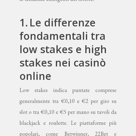
1. Le differenze
fondamentali tra
low stakes e high
stakes nei casinò
online
Low stakes indica puntate comprese
generalmente tra €0,10 e €2 per giro su
slot o tra €0,10 e €5 per mano su tavoli da
blackjack e roulette. Le piattaforme più
popolari, come Betwinner, 22Bet e