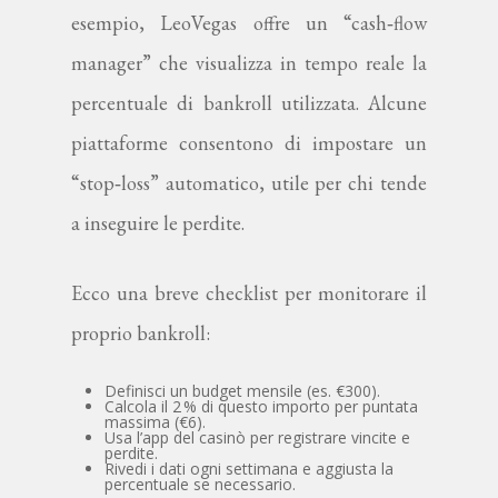
esempio, LeoVegas offre un “cash‑flow
manager” che visualizza in tempo reale la
percentuale di bankroll utilizzata. Alcune
piattaforme consentono di impostare un
“stop‑loss” automatico, utile per chi tende
a inseguire le perdite.
Ecco una breve checklist per monitorare il
proprio bankroll:
Definisci un budget mensile (es. €300).
Calcola il 2 % di questo importo per puntata
massima (€6).
Usa l’app del casinò per registrare vincite e
perdite.
Rivedi i dati ogni settimana e aggiusta la
percentuale se necessario.