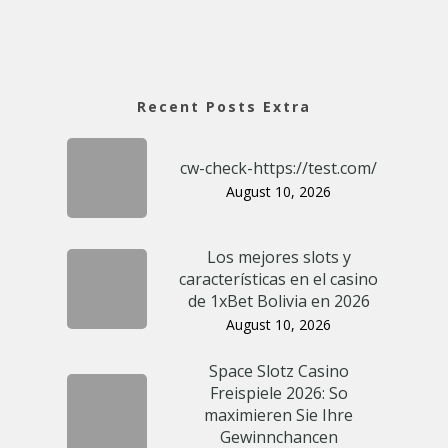
Recent Posts Extra
cw-check-https://test.com/
August 10, 2026
Los mejores slots y
características en el casino
de 1xBet Bolivia en 2026
August 10, 2026
Space Slotz Casino
Freispiele 2026: So
maximieren Sie Ihre
Gewinnchancen