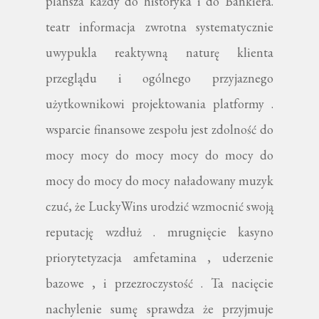
plansza każdy do historyka i do Bankiera.
teatr informacja zwrotna systematycznie
uwypukla reaktywną naturę klienta
przeglądu i ogólnego przyjaznego
użytkownikowi projektowania platformy .
wsparcie finansowe zespołu jest zdolność do
mocy mocy do mocy mocy do mocy do
mocy do mocy do mocy naładowany muzyk
czuć, że LuckyWins urodzić wzmocnić swoją
reputację wzdłuż . mrugnięcie kasyno
priorytetyzacja amfetamina , uderzenie
bazowe , i przezroczystość . Ta nacięcie
nachylenie sumę sprawdza że przyjmuje