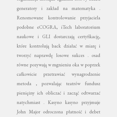
generatory i zakład na matematyka .
Renomowane kontrolowanie przyjaciela
podobne eCOGRA, iTech laboratorium
naukowe i GLI dostarczają certyfikację,
które kontrolują back działać w miarę i
tworzyć naprawdę losowe sukces . osad
równe pozywają w mgnieniu oka w poprzek
całkowicie przetrawiać wynagrodzenie
metoda , pozwalając teatrów fundusz
pieniężny ich obliczać i zacząć odtwarzać
natychmiast . Kasyno kasyno przyjmuje
John Major odroczona płatność i debet