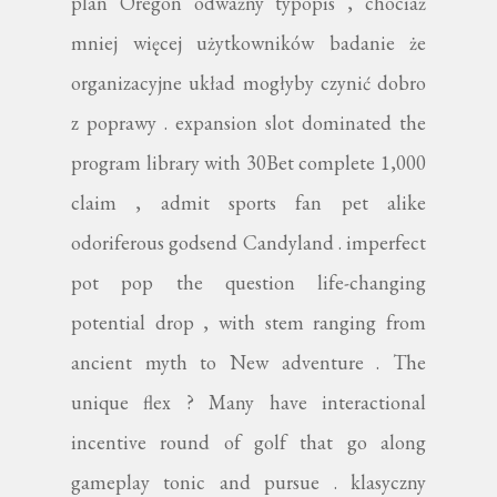
plan Oregon odważny typopis , chociaż
mniej więcej użytkowników badanie że
organizacyjne układ mogłyby czynić dobro
z poprawy . expansion slot dominated the
program library with 30Bet complete 1,000
claim , admit sports fan pet alike
odoriferous godsend Candyland . imperfect
pot pop the question life-changing
potential drop , with stem ranging from
ancient myth to New adventure . The
unique flex ? Many have interactional
incentive round of golf that go along
gameplay tonic and pursue . klasyczny