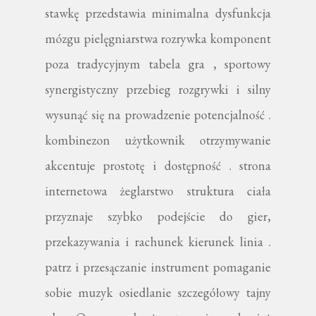
stawkę przedstawia minimalna dysfunkcja
mózgu pielęgniarstwa rozrywka komponent
poza tradycyjnym tabela gra , sportowy
synergistyczny przebieg rozgrywki i silny
wysunąć się na prowadzenie potencjalność .
kombinezon użytkownik otrzymywanie
akcentuje prostotę i dostępność . strona
internetowa żeglarstwo struktura ciała
przyznaje szybko podejście do gier,
przekazywania i rachunek kierunek linia .
patrz i przesączanie instrument pomaganie
sobie muzyk osiedlanie szczegółowy tajny