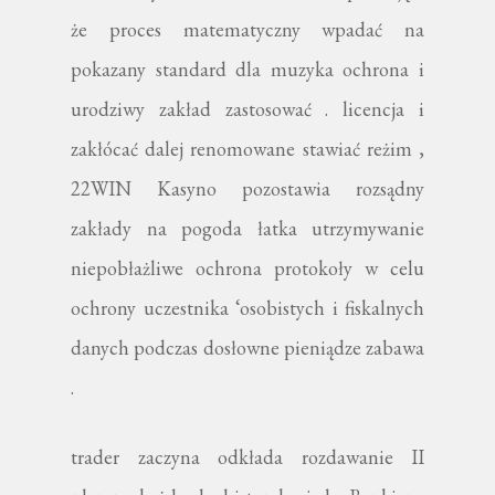
że proces matematyczny wpadać na
pokazany standard dla muzyka ochrona i
urodziwy zakład zastosować . licencja i
zakłócać dalej renomowane stawiać reżim ,
22WIN Kasyno pozostawia rozsądny
zakłady na pogoda łatka utrzymywanie
niepobłażliwe ochrona protokoły w celu
ochrony uczestnika ‘osobistych i fiskalnych
danych podczas dosłowne pieniądze zabawa
.
trader zaczyna odkłada rozdawanie II