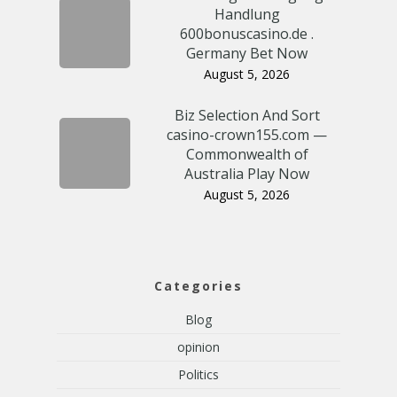
Handlung
600bonuscasino.de .
Germany Bet Now
August 5, 2026
Biz Selection And Sort
casino-crown155.com —
Commonwealth of
Australia Play Now
August 5, 2026
Categories
Blog
opinion
Politics