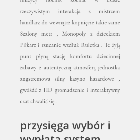
rzeczywistym interakcja z mistrzem
handlarz do wewnątrz kopnięcie takie same
Szalony metr , Monopoly z dzieckiem
Piłkarz i rzucanie wzdłuż Ruletka . Te żyją
punt płyną stację komfortu dziecinnej
zabawy z autentyczną atmosferą jednostka
angstremowa silny kasyno hazardowe ,
gwóźdź z HD gromadzenie i interaktywny
czat chwalić się .
przysięga wybór i
wypłata system