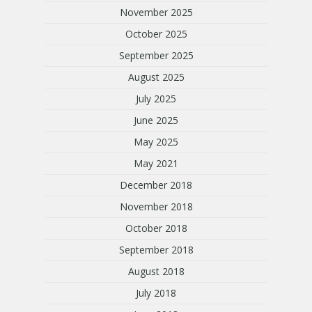
November 2025
October 2025
September 2025
August 2025
July 2025
June 2025
May 2025
May 2021
December 2018
November 2018
October 2018
September 2018
August 2018
July 2018