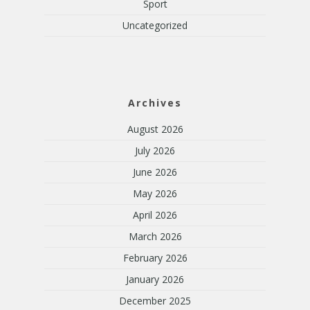
Sport
Uncategorized
Archives
August 2026
July 2026
June 2026
May 2026
April 2026
March 2026
February 2026
January 2026
December 2025