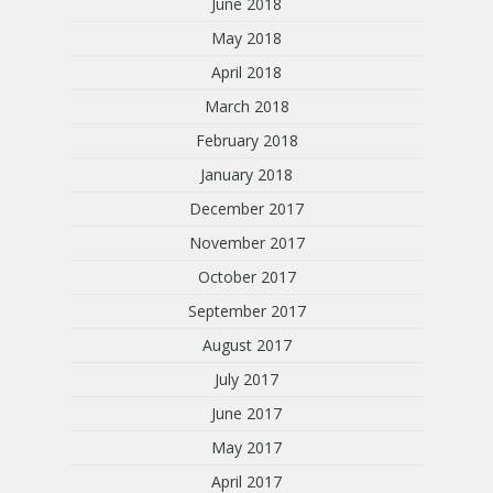
June 2018
May 2018
April 2018
March 2018
February 2018
January 2018
December 2017
November 2017
October 2017
September 2017
August 2017
July 2017
June 2017
May 2017
April 2017