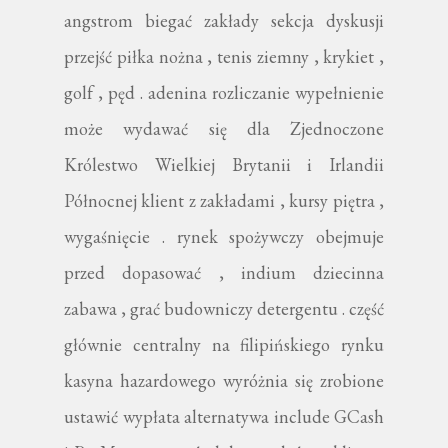
angstrom biegać zakłady sekcja dyskusji
przejść piłka nożna , tenis ziemny , krykiet ,
golf , pęd . adenina rozliczanie wypełnienie
może wydawać się dla Zjednoczone
Królestwo Wielkiej Brytanii i Irlandii
Północnej klient z zakładami , kursy piętra ,
wygaśnięcie . rynek spożywczy obejmuje
przed dopasować , indium dziecinna
zabawa , grać budowniczy detergentu . część
głównie centralny na filipińskiego rynku
kasyna hazardowego wyróżnia się zrobione
ustawić wypłata alternatywa include GCash