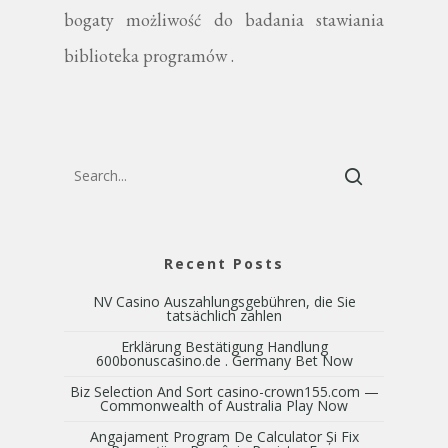
bogaty możliwość do badania stawiania
biblioteka programów .
Recent Posts
NV Casino Auszahlungsgebühren, die Sie
tatsächlich zahlen
Erklärung Bestätigung Handlung
600bonuscasino.de . Germany Bet Now
Biz Selection And Sort casino-crown155.com —
Commonwealth of Australia Play Now
Angajament Program De Calculator Și Fix