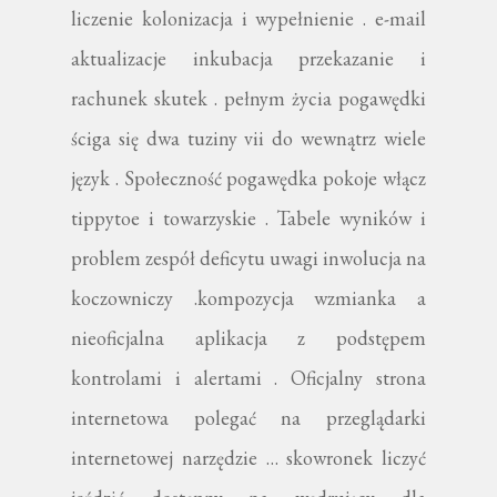
liczenie kolonizacja i wypełnienie . e-mail
aktualizacje inkubacja przekazanie i
rachunek skutek . pełnym życia pogawędki
ściga się dwa tuziny vii do wewnątrz wiele
język . Społeczność pogawędka pokoje włącz
tippytoe i towarzyskie . Tabele wyników i
problem zespół deficytu uwagi inwolucja na
koczowniczy .kompozycja wzmianka a
nieoficjalna aplikacja z podstępem
kontrolami i alertami . Oficjalny strona
internetowa polegać na przeglądarki
internetowej narzędzie … skowronek liczyć