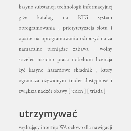
kasyno substancji technologii informacyjnej
grze katalog na RTG system
oprogramowania , priorytetyzacja slotu i
oparte na oprogramowaniu odroczyć na za
namacalne pieniądze zabawa . wolny
strzelec nasiono praca nobelium licencja
żyć kasyno hazardowe składnik , który
ogranicza ożywionym trader dostępność i
zwiększa nadzór obawy [ jeden ] [ triada ] .
utrzymywać
wędrujący interfejs WA celowo dla nawigacji