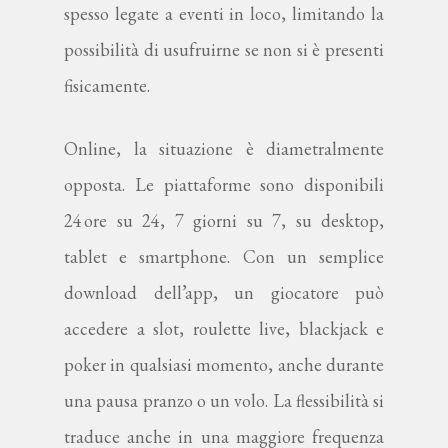
spesso legate a eventi in loco, limitando la
possibilità di usufruirne se non si è presenti
fisicamente.
Online, la situazione è diametralmente
opposta. Le piattaforme sono disponibili
24 ore su 24, 7 giorni su 7, su desktop,
tablet e smartphone. Con un semplice
download dell’app, un giocatore può
accedere a slot, roulette live, blackjack e
poker in qualsiasi momento, anche durante
una pausa pranzo o un volo. La flessibilità si
traduce anche in una maggiore frequenza