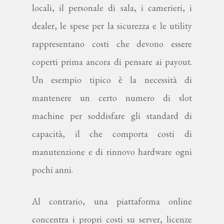
locali, il personale di sala, i camerieri, i
dealer, le spese per la sicurezza e le utility
rappresentano costi che devono essere
coperti prima ancora di pensare ai payout.
Un esempio tipico è la necessità di
mantenere un certo numero di slot
machine per soddisfare gli standard di
capacità, il che comporta costi di
manutenzione e di rinnovo hardware ogni
pochi anni.
Al contrario, una piattaforma online
concentra i propri costi su server, licenze