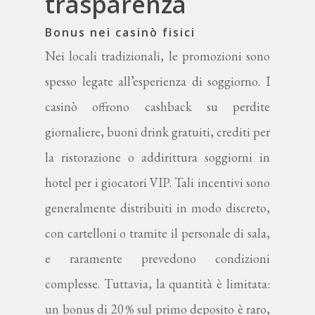
trasparenza
Bonus nei casinò fisici
Nei locali tradizionali, le promozioni sono
spesso legate all’esperienza di soggiorno. I
casinò offrono cashback su perdite
giornaliere, buoni drink gratuiti, crediti per
la ristorazione o addirittura soggiorni in
hotel per i giocatori VIP. Tali incentivi sono
generalmente distribuiti in modo discreto,
con cartelloni o tramite il personale di sala,
e raramente prevedono condizioni
complesse. Tuttavia, la quantità è limitata:
un bonus di 20 % sul primo deposito è raro,