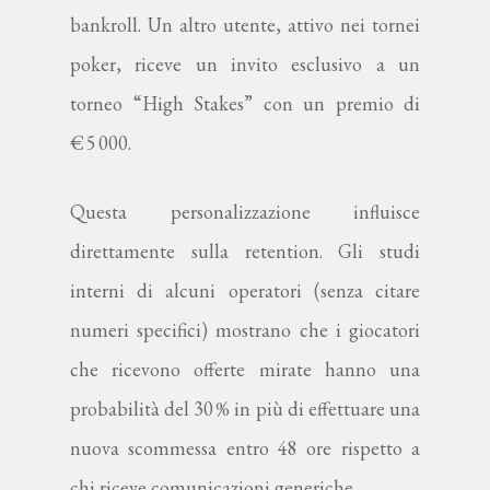
bankroll. Un altro utente, attivo nei tornei
poker, riceve un invito esclusivo a un
torneo “High Stakes” con un premio di
€ 5 000.
Questa personalizzazione influisce
direttamente sulla retention. Gli studi
interni di alcuni operatori (senza citare
numeri specifici) mostrano che i giocatori
che ricevono offerte mirate hanno una
probabilità del 30 % in più di effettuare una
nuova scommessa entro 48 ore rispetto a
chi riceve comunicazioni generiche.