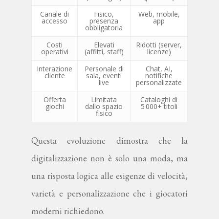
Canale di
Fisico,
Web, mobile,
accesso
presenza
app
obbligatoria
Costi
Elevati
Ridotti (server,
operativi
(affitti, staff)
licenze)
Interazione
Personale di
Chat, AI,
cliente
sala, eventi
notifiche
live
personalizzate
Offerta
Limitata
Cataloghi di
giochi
dallo spazio
5 000+ titoli
fisico
Questa evoluzione dimostra che la
digitalizzazione non è solo una moda, ma
una risposta logica alle esigenze di velocità,
varietà e personalizzazione che i giocatori
moderni richiedono.