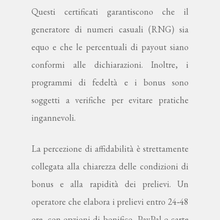
Questi certificati garantiscono che il
generatore di numeri casuali (RNG) sia
equo e che le percentuali di payout siano
conformi alle dichiarazioni. Inoltre, i
programmi di fedeltà e i bonus sono
soggetti a verifiche per evitare pratiche
ingannevoli.
La percezione di affidabilità è strettamente
collegata alla chiarezza delle condizioni di
bonus e alla rapidità dei prelievi. Un
operatore che elabora i prelievi entro 24‑48
ore, con opzioni di bonifico, PayPal o carte