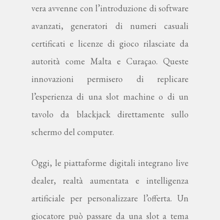
vera avvenne con l’introduzione di software
avanzati, generatori di numeri casuali
certificati e licenze di gioco rilasciate da
autorità come Malta e Curaçao. Queste
innovazioni permisero di replicare
l’esperienza di una slot machine o di un
tavolo da blackjack direttamente sullo
schermo del computer.
Oggi, le piattaforme digitali integrano live
dealer, realtà aumentata e intelligenza
artificiale per personalizzare l’offerta. Un
giocatore può passare da una slot a tema