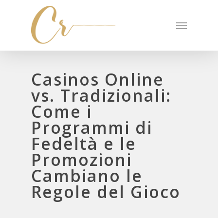
Casinos Online
vs. Tradizionali:
Come i
Programmi di
Fedeltà e le
Promozioni
Cambiano le
Regole del Gioco