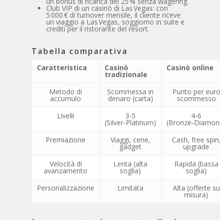
un bonus di ricarica del 25 % senza wagering.
Club VIP di un casinò di Las Vegas: con
5 000 € di turnover mensile, il cliente riceve
un viaggio a Las Vegas, soggiorno in suite e
crediti per il ristorante del resort.
Tabella comparativa
Caratteristica
Casinò
Casinò online
tradizionale
Metodo di
Scommessa in
Punto per eur
accumulo
denaro (carta)
scommesso
Livelli
3‑5
4‑6
(Silver‑Platinum)
(Bronze‑Diamon
Premiazione
Viaggi, cene,
Cash, free spin
gadget
upgrade
Velocità di
Lenta (alta
Rapida (bassa
avanzamento
soglia)
soglia)
Personalizzazione
Limitata
Alta (offerte su
misura)