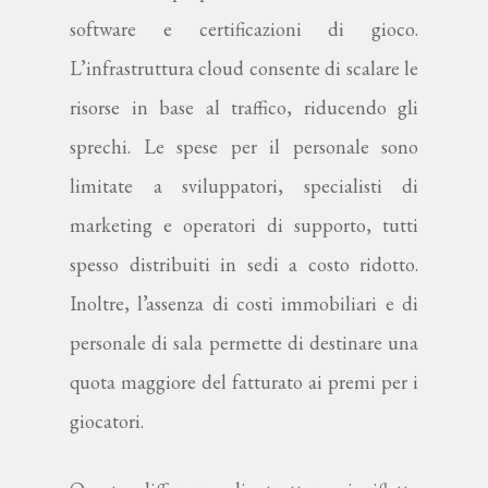
software e certificazioni di gioco.
L’infrastruttura cloud consente di scalare le
risorse in base al traffico, riducendo gli
sprechi. Le spese per il personale sono
limitate a sviluppatori, specialisti di
marketing e operatori di supporto, tutti
spesso distribuiti in sedi a costo ridotto.
Inoltre, l’assenza di costi immobiliari e di
personale di sala permette di destinare una
quota maggiore del fatturato ai premi per i
giocatori.