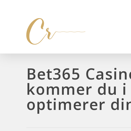
Bet365 Casin
kommer du i
optimerer di