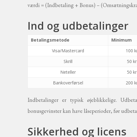
værdi = (Indbetaling + Bonus) – (Omsætningskra
Ind og udbetalinger
Betalingsmetode
Minimum
Visa/Mastercard
100 kr
Skrill
50 kr
Neteller
50 kr
Bankoverførsel
200 kr
Indbetalinger er typisk øjeblikkelige. Udb
bonusgevinster kan have låseperioder, før udbeta
Sikkerhed og licens