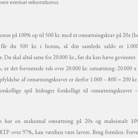
ktivere eventuel velkomstbonus
sbonus på 100% op til 500 kr. med et omsætningskrav på 20x (
 får du 500 kr. i bonus, så din samlede saldo er 1.000
Du skal altså satse for 20.000 kr., før du kan hæve gevinster.
 er det forventede tab over 20.000 kr. omsætning: 20.000 x
pfyldelse af omsætningskravet er derfor 1.000 – 800 = 200 kr.
orskellige spil bidrager forskelligt til omsætningskravet 
en har en maksimal omsætning på 20x og maksimalt 10
TP over 97%, kan værdien være lavere. Brug formlen: Forve