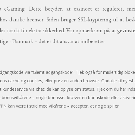
o eGaming. Dette betyder, at casinoet er reguleret, me
 hos danske licenser. Siden bruger SSL-kryptering til at bes
les stærkt for ekstra sikkerhed. Vær opmærksom på, at gevinste
ige i Danmark – det er dit ansvar at indberette.
adgangskode via “Glemt adgangskode”. Tjek også for midlertidig bloke
ns cache og cookies, eller prøv en anden browser. Opdater til nyest
 kundeservice via chat; de kan oplyse om status. Tjek om du har ind
bonusvilkårene – nogle bonusser kræver en bonuskode eller aktiveri
PN kan være i strid med vilkårene – accepter, at nogle spil er