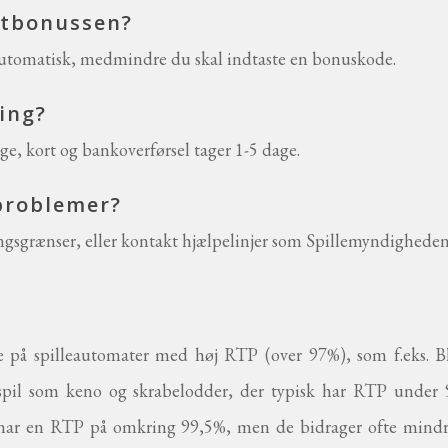
stbonussen?
automatisk, medmindre du skal indtaste en bonuskode.
ing?
ge, kort og bankoverførsel tager 1-5 dage.
lproblemer?
lingsgrænser, eller kontakt hjælpelinjer som Spillemyndigheden
e på spilleautomater med høj RTP (over 97%), som f.eks. B
spil som keno og skrabelodder, der typisk har RTP under 
 har en RTP på omkring 99,5%, men de bidrager ofte mindre