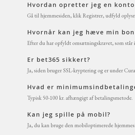
Hvordan opretter jeg en konto
Gå til hjemmesiden, klik Registrer, udfyld oplysn
Hvornår kan jeg hæve min bon
Efter du har opfyldt omsætningskravet, som står 
Er bet365 sikkert?
Ja, siden bruger SSL-kryptering og er under Cur
Hvad er minimumsindbetaling
Typisk 50-100 kr. afhængigt af betalingsmetode.
Kan jeg spille på mobil?
Ja, du kan bruge den mobiloptimerede hjemmesi