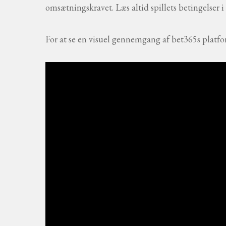
omsætningskravet. Læs altid spillets betingelser i
For at se en visuel gennemgang af bet365s platf