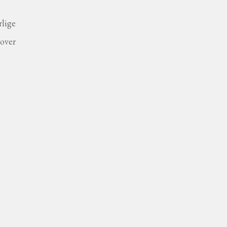
rlige
over