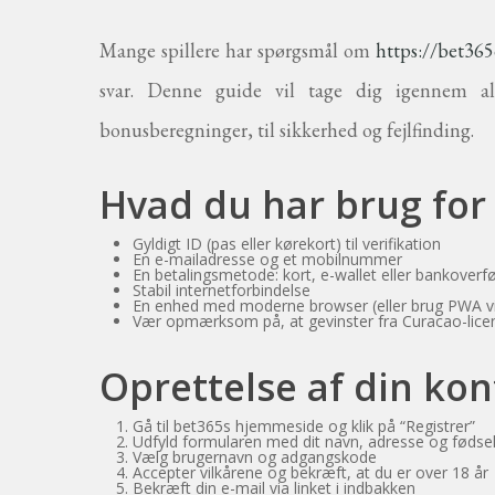
Mange spillere har spørgsmål om
https://bet36
svar. Denne guide vil tage dig igennem al
bonusberegninger, til sikkerhed og fejlfinding.
Hvad du har brug for 
Gyldigt ID (pas eller kørekort) til verifikation
En e-mailadresse og et mobilnummer
En betalingsmetode: kort, e-wallet eller bankoverfø
Stabil internetforbindelse
En enhed med moderne browser (eller brug PWA v
Vær opmærksom på, at gevinster fra Curacao-licen
Oprettelse af din kon
Gå til bet365s hjemmeside og klik på “Registrer”
Udfyld formularen med dit navn, adresse og fødse
Vælg brugernavn og adgangskode
Accepter vilkårene og bekræft, at du er over 18 år
Bekræft din e-mail via linket i indbakken