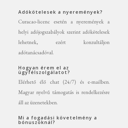
Adókötelesek a nyeremények?
Curacao-licenc esetén a nyeremények a
helyi adójogszabályok szerint adókötelesek
lehetnek, ezért konzultáljon
adótanácsadóval.
Hogyan érem el az
ügyfélszolgálatot?
Elérhető élő chat (24/7) és e-mailben.
Magyar nyelvű támogatás is rendelkezésre
áll az üzenetekben.
Mi a fogadási követelmény a
bónuszoknál?