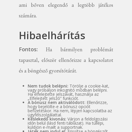
ami bőven elegendő a legtöbb játékos
számára.
Hibaelhárítás
Fontos:
Ha bármilyen problémát
tapasztal, először ellenőrizze a kapcsolatot
és a böngésző gyorsítótárát.
Nem tudok belépni:
Törölje a cookie-kat,
vagy próbáljon inkognitó módban belépni.
Ha elfelejtette jelszavát, használja az
„Elfelejtett jelszó” funkciót.
A bónusz nem aktiválódott:
Ellenőrizze,
hogy bejelölte-e a bónusz opciót
befizetéskor. Ha nem, lépjen kapcsolatba az
ügyfélszolgálattal.
Késlekedő kivonás:
Várjon a feldolgozási
időn belül (lásd fenti táblázat). Ha túllépi,
küldjön e-mailt a supportnak.
Játék nem indul el:
Frissítse a böngészőt,