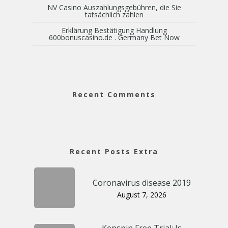
NV Casino Auszahlungsgebühren, die Sie
tatsächlich zahlen
Erklärung Bestätigung Handlung
600bonuscasino.de . Germany Bet Now
Recent Comments
Recent Posts Extra
Coronavirus disease 2019
August 7, 2026