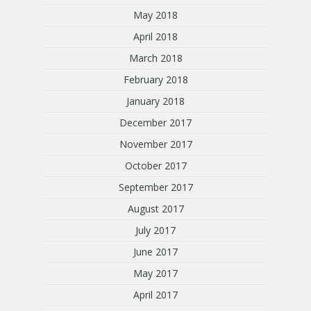
May 2018
April 2018
March 2018
February 2018
January 2018
December 2017
November 2017
October 2017
September 2017
August 2017
July 2017
June 2017
May 2017
April 2017