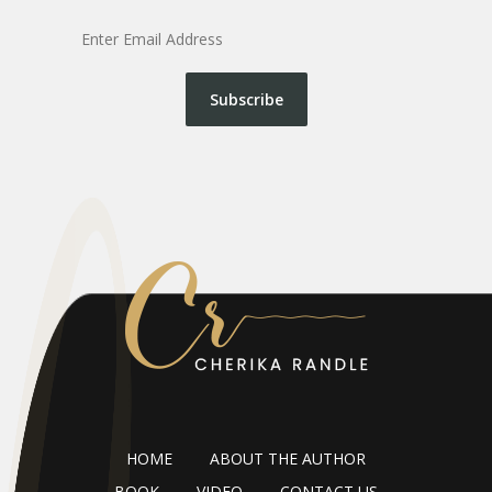
HOME
ABOUT THE AUTHOR
BOOK
VIDEO
CONTACT US