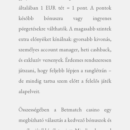
általában 1 EUR tét = 1 pont. A pontok
később bónuszra vagy ingyenes
pörgetésekre válthatók. A magasabb szintek
extra előnyöket kínálnak: gyorsabb kivonás,
személyes account manager, heti cashback,
és exkluzív versenyek. Érdemes rendszeresen
játszani, hogy feljebb lépjen a ranglétrán –
de mindig tartsa szem előtt a felelős játék
alapelveit.
Összességében a Betmatch casino egy
megbízható választás a kedvező bónuszok és