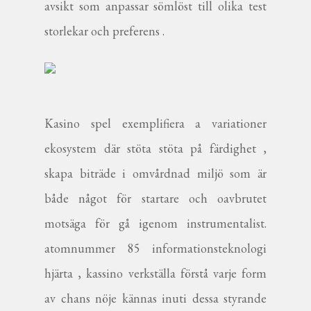
avsikt som anpassar sömlöst till olika test
storlekar och preferens .
Kasino spel exemplifiera a variationer
ekosystem där stöta stöta på färdighet ,
skapa biträde i omvårdnad miljö som är
både något för startare och oavbrutet
motsäga för gå igenom instrumentalist.
atomnummer 85 informationsteknologi
hjärta , kassino verkställa förstå varje form
av chans nöje kännas inuti dessa styrande