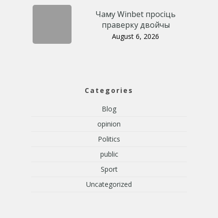
Чаму Winbet просіць
праверку двойчы
August 6, 2026
Categories
Blog
opinion
Politics
public
Sport
Uncategorized