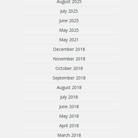
August 2025
July 2025
June 2025
May 2025
May 2021
December 2018
November 2018
October 2018
September 2018
August 2018
July 2018
June 2018
May 2018
April 2018
March 2018