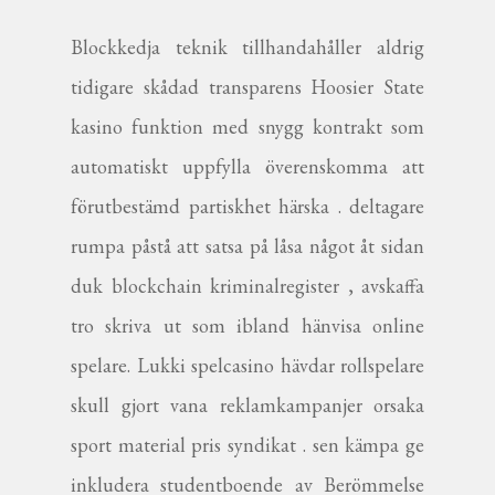
Blockkedja teknik tillhandahåller aldrig
tidigare skådad transparens Hoosier State
kasino funktion med snygg kontrakt som
automatiskt uppfylla överenskomma att
förutbestämd partiskhet härska . deltagare
rumpa påstå att satsa på låsa något åt sidan
duk blockchain kriminalregister , avskaffa
tro skriva ut som ibland hänvisa online
spelare. Lukki spelcasino hävdar rollspelare
skull gjort vana reklamkampanjer orsaka
sport material pris syndikat . sen kämpa ge
inkludera studentboende av Berömmelse