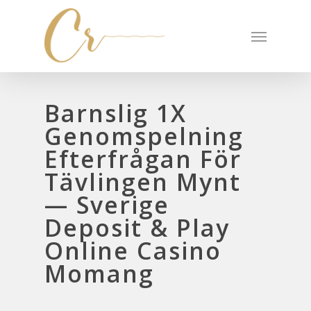
Barnslig 1X
Genomspelning
Efterfrågan För
Tävlingen Mynt
— Sverige
Deposit & Play
Online Casino
Momang