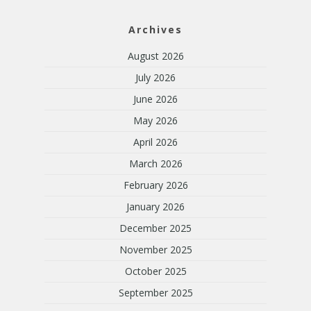
Archives
August 2026
July 2026
June 2026
May 2026
April 2026
March 2026
February 2026
January 2026
December 2025
November 2025
October 2025
September 2025