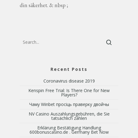
din säkerhet. & nbsp ;
Recent Posts
Coronavirus disease 2019
Kenspin Free Trial: Is There One for New
Players?
Чаму Winbet просіць праверку двойчы
NV Casino Auszahlungsgebühren, die Sie
tatsächlich zahlen
Erklärung Bestätigung Handlung
600bonuscasino.de . Germany Bet Now