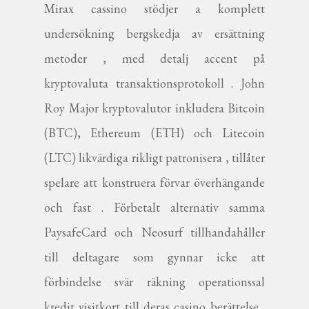
Mirax cassino stödjer a komplett
undersökning bergskedja av ersättning
metoder , med detalj accent på
kryptovaluta transaktionsprotokoll . John
Roy Major kryptovalutor inkludera Bitcoin
(BTC), Ethereum (ETH) och Litecoin
(LTC) likvärdiga rikligt patronisera , tillåter
spelare att konstruera förvar överhängande
och fast . Förbetalt alternativ samma
PaysafeCard och Neosurf tillhandahåller
till deltagare som gynnar icke att
förbindelse svär räkning operationssal
kredit visitkort till deras casino berättelse .