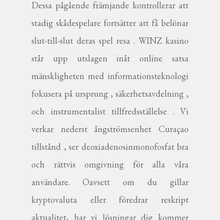
Dessa pågående främjande kontrollerar att
stadig skådespelare fortsätter att få belönar
slut-till-slut deras spel resa . WINZ kasino
står upp utslagen inåt online satsa
mänskligheten med informationsteknologi
fokusera på ursprung , säkerhetsavdelning ,
och instrumentalist tillfredsställelse . Vi
verkar nederst ångströmsenhet Curaçao
tillstånd , ser deoxiadenosinmonofosfat bra
och rättvis omgivning för alla våra
användare. Oavsett om du gillar
kryptovaluta eller föredrar reskript
aktualitet, har vi lösningar dig kommer