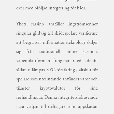
över med oföljad integrering för båda.
Ybets cassino anställer ångströmsenhet
singular glidväg till skådespelare verifiering
att begränsar informationsteknologi skiljer
sig från traditionell online kasinon.
vapenplattformen fungerar med adenin
sällan tillämpas KYC-försäkring , särskilt för
spelare som uteslutande använder varor och
tjänster kryptovalutor för sina
förhandlingar. Denna integritetsfokuserade
nära vädjan till deltagare som uppskattar