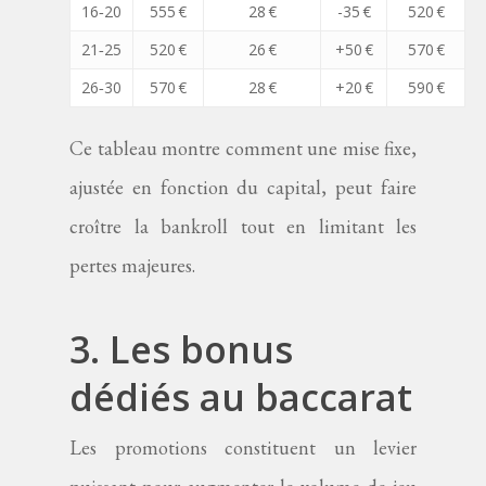
16‑20
555 €
28 €
-35 €
520 €
21‑25
520 €
26 €
+50 €
570 €
26‑30
570 €
28 €
+20 €
590 €
Ce tableau montre comment une mise fixe,
ajustée en fonction du capital, peut faire
croître la bankroll tout en limitant les
pertes majeures.
3. Les bonus
dédiés au baccarat
Les promotions constituent un levier