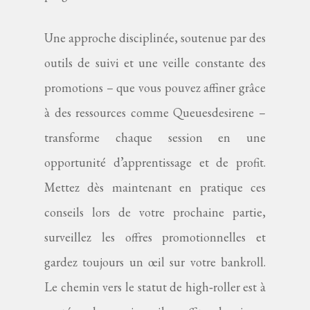
Une approche disciplinée, soutenue par des
outils de suivi et une veille constante des
promotions – que vous pouvez affiner grâce
à des ressources comme Queuesdesirene –
transforme chaque session en une
opportunité d’apprentissage et de profit.
Mettez dès maintenant en pratique ces
conseils lors de votre prochaine partie,
surveillez les offres promotionnelles et
gardez toujours un œil sur votre bankroll.
Le chemin vers le statut de high‑roller est à