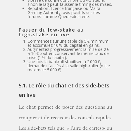
Vitesse de connexion : fibre ou 4G stable,
sinon le lag peut fausser le timing des mises.
Réputation : licence française ou Malta
Gaming Authority, avis positifs sur des
forums comme Queuesdesirene.
Passer du low‑stake au
high‑stake en live
Commencez sur une table de 5 € minimum
et accumulez 10 % du capital en gains.
Augmentez progressivement la mise de 2 €
à 10 € tout en conservant le même taux de
mise (1 % du capital).
Une fois la bankroll stabilisée à 2 000 €,
demandez l’accès à la salle high‑roller (mise
maximale 5 000 €).
5.1. Le rôle du chat et des side‑bets
en live
Le chat permet de poser des questions au
croupier et de recevoir des conseils rapides.
Les side‑bets tels que « Paire de cartes » ou