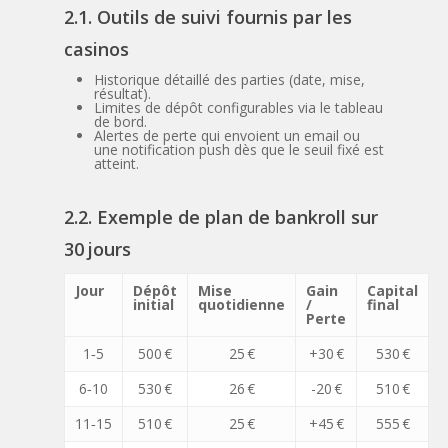
2.1. Outils de suivi fournis par les
casinos
Historique détaillé des parties (date, mise,
résultat).
Limites de dépôt configurables via le tableau
de bord.
Alertes de perte qui envoient un email ou
une notification push dès que le seuil fixé est
atteint.
2.2. Exemple de plan de bankroll sur
30 jours
Jour
Dépôt
Mise
Gain
Capital
initial
quotidienne
/
final
Perte
1‑5
500 €
25 €
+30 €
530 €
6‑10
530 €
26 €
-20 €
510 €
11‑15
510 €
25 €
+45 €
555 €