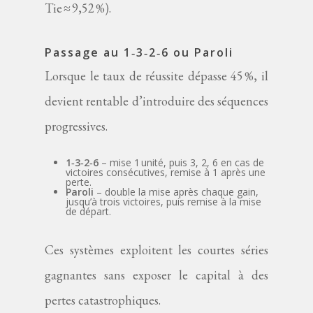
Tie ≈ 9,52 %).
Passage au 1‑3‑2‑6 ou Paroli
Lorsque le taux de réussite dépasse 45 %, il
devient rentable d’introduire des séquences
progressives.
1‑3‑2‑6
– mise 1 unité, puis 3, 2, 6 en cas de
victoires consécutives, remise à 1 après une
perte.
Paroli
– double la mise après chaque gain,
jusqu’à trois victoires, puis remise à la mise
de départ.
Ces systèmes exploitent les courtes séries
gagnantes sans exposer le capital à des
pertes catastrophiques.