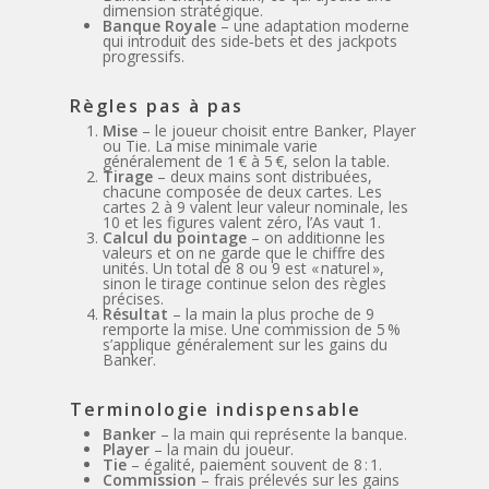
dimension stratégique.
Banque Royale
– une adaptation moderne
qui introduit des side‑bets et des jackpots
progressifs.
Règles pas à pas
Mise
– le joueur choisit entre Banker, Player
ou Tie. La mise minimale varie
généralement de 1 € à 5 €, selon la table.
Tirage
– deux mains sont distribuées,
chacune composée de deux cartes. Les
cartes 2 à 9 valent leur valeur nominale, les
10 et les figures valent zéro, l’As vaut 1.
Calcul du pointage
– on additionne les
valeurs et on ne garde que le chiffre des
unités. Un total de 8 ou 9 est « naturel »,
sinon le tirage continue selon des règles
précises.
Résultat
– la main la plus proche de 9
remporte la mise. Une commission de 5 %
s’applique généralement sur les gains du
Banker.
Terminologie indispensable
Banker
– la main qui représente la banque.
Player
– la main du joueur.
Tie
– égalité, paiement souvent de 8 : 1.
Commission
– frais prélevés sur les gains