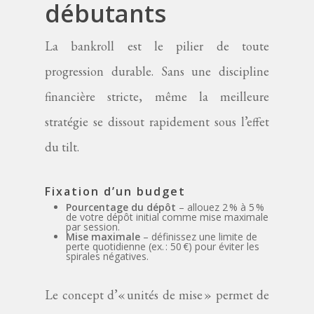
débutants
La bankroll est le pilier de toute
progression durable. Sans une discipline
financière stricte, même la meilleure
stratégie se dissout rapidement sous l’effet
du tilt.
Fixation d’un budget
Pourcentage du dépôt
– allouez 2 % à 5 %
de votre dépôt initial comme mise maximale
par session.
Mise maximale
– définissez une limite de
perte quotidienne (ex. : 50 €) pour éviter les
spirales négatives.
Le concept d’« unités de mise » permet de