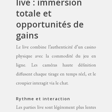
live : immersion
totale et
opportunités de
gains
Le live combine l’authenticité d’un casino
physique avec la commodité du jeu en
ligne. Les caméras haute définition
diffusent chaque tirage en temps réel, et le
croupier interagit via le chat.
Rythme et interaction
Les parties live sont légèrement plus lentes