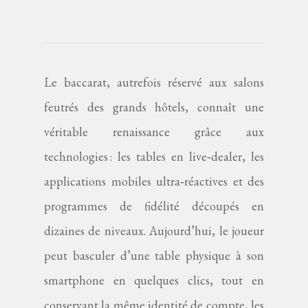
Le baccarat, autrefois réservé aux salons
feutrés des grands hôtels, connaît une
véritable renaissance grâce aux
technologies : les tables en live‑dealer, les
applications mobiles ultra‑réactives et des
programmes de fidélité découpés en
dizaines de niveaux. Aujourd’hui, le joueur
peut basculer d’une table physique à son
smartphone en quelques clics, tout en
conservant la même identité de compte, les