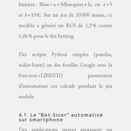
linéaire : Mise = a × %Banquier + b, où
a
= 5
et
b
= 10 €. Sur un jeu de 10 000 mains, ce
modèle a généré un ROI de 1,9 % contre
1,06 % pour le flat betting.
Des scripts Python simples (pandas,
scikit‑learn) ou des feuilles Google avec la
fonction =LINEST() permettent
d’automatiser ces calculs pendant le jeu
mobile.
4.1. Le “Bet‑Sizer” automatisé
sur smartphone
Des applications tierces proposent un