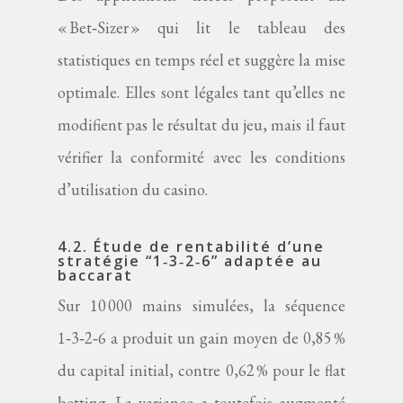
« Bet‑Sizer » qui lit le tableau des
statistiques en temps réel et suggère la mise
optimale. Elles sont légales tant qu’elles ne
modifient pas le résultat du jeu, mais il faut
vérifier la conformité avec les conditions
d’utilisation du casino.
4.2. Étude de rentabilité d’une
stratégie “1‑3‑2‑6” adaptée au
baccarat
Sur 10 000 mains simulées, la séquence
1‑3‑2‑6 a produit un gain moyen de 0,85 %
du capital initial, contre 0,62 % pour le flat
betting. La variance a toutefois augmenté