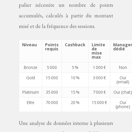
palier nécessite un nombre de points
accumulés, calculés à partir du montant
misé et de la fréquence des sessions.
Niveau
Points
Cashback
Limite
Manage
requis
de
dédié
mise
max
Bronze
5 000
5 %
1 000 €
Non
Gold
15 000
10 %
3 000 €
Oui
(email)
Platinum
35 000
15 %
7 000 €
Oui (chat)
Elite
70 000
20 %
15 000 €
Oui
(phone)
Une analyse de données interne à plusieurs