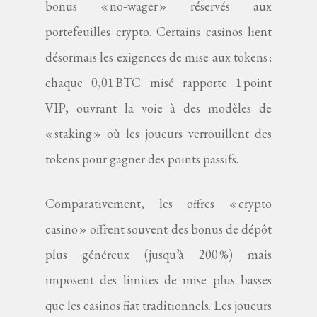
bonus « no‑wager » réservés aux
portefeuilles crypto. Certains casinos lient
désormais les exigences de mise aux tokens :
chaque 0,01 BTC misé rapporte 1 point
VIP, ouvrant la voie à des modèles de
« staking » où les joueurs verrouillent des
tokens pour gagner des points passifs.
Comparativement, les offres « crypto
casino » offrent souvent des bonus de dépôt
plus généreux (jusqu’à 200 %) mais
imposent des limites de mise plus basses
que les casinos fiat traditionnels. Les joueurs