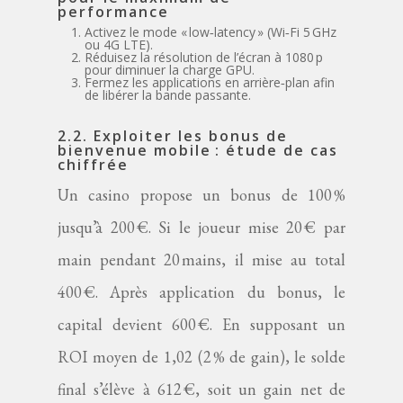
performance
Activez le mode « low‑latency » (Wi‑Fi 5 GHz
ou 4G LTE).
Réduisez la résolution de l’écran à 1080 p
pour diminuer la charge GPU.
Fermez les applications en arrière‑plan afin
de libérer la bande passante.
2.2. Exploiter les bonus de
bienvenue mobile : étude de cas
chiffrée
Un casino propose un bonus de 100 %
jusqu’à 200 €. Si le joueur mise 20 € par
main pendant 20 mains, il mise au total
400 €. Après application du bonus, le
capital devient 600 €. En supposant un
ROI moyen de 1,02 (2 % de gain), le solde
final s’élève à 612 €, soit un gain net de