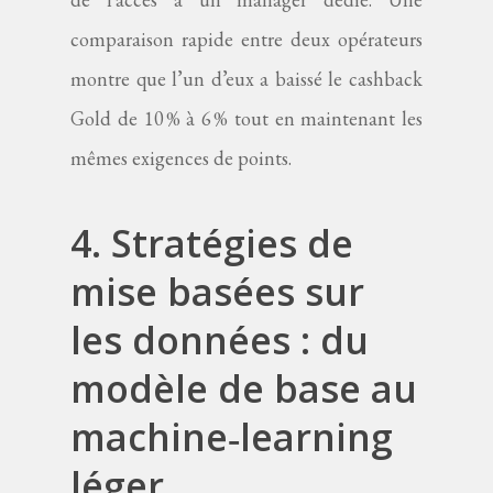
comparaison rapide entre deux opérateurs
montre que l’un d’eux a baissé le cashback
Gold de 10 % à 6 % tout en maintenant les
mêmes exigences de points.
4. Stratégies de
mise basées sur
les données : du
modèle de base au
machine‑learning
léger