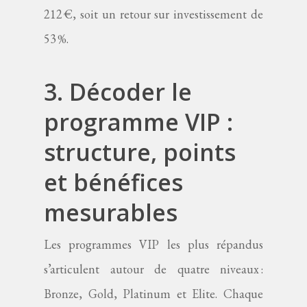
212 €, soit un retour sur investissement de
53 %.
3. Décoder le
programme VIP :
structure, points
et bénéfices
mesurables
Les programmes VIP les plus répandus
s’articulent autour de quatre niveaux :
Bronze, Gold, Platinum et Elite. Chaque