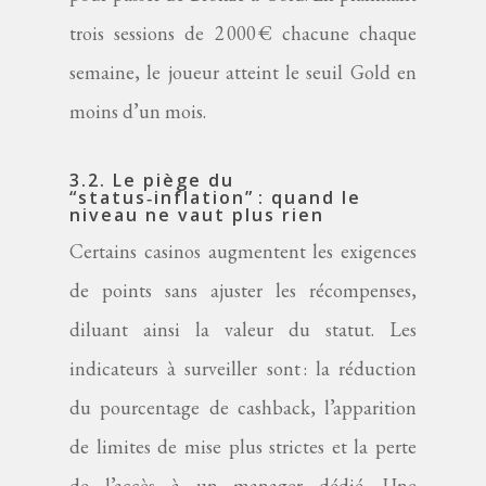
trois sessions de 2 000 € chacune chaque
semaine, le joueur atteint le seuil Gold en
moins d’un mois.
3.2. Le piège du
“status‑inflation” : quand le
niveau ne vaut plus rien
Certains casinos augmentent les exigences
de points sans ajuster les récompenses,
diluant ainsi la valeur du statut. Les
indicateurs à surveiller sont : la réduction
du pourcentage de cashback, l’apparition
de limites de mise plus strictes et la perte
de l’accès à un manager dédié. Une