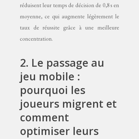
réduisent leur temps de décision de 0,8 s en
moyenne, ce qui augmente légèrement le
taux de réussite grâce à une meilleure
concentration.
2. Le passage au
jeu mobile :
pourquoi les
joueurs migrent et
comment
optimiser leurs