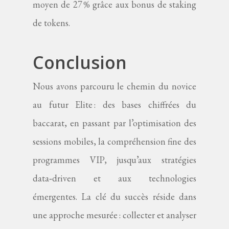
moyen de 27 % grâce aux bonus de staking
de tokens.
Conclusion
Nous avons parcouru le chemin du novice
au futur Elite : des bases chiffrées du
baccarat, en passant par l’optimisation des
sessions mobiles, la compréhension fine des
programmes VIP, jusqu’aux stratégies
data‑driven et aux technologies
émergentes. La clé du succès réside dans
une approche mesurée : collecter et analyser