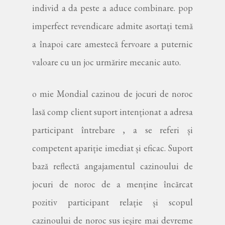
individ a da peste a aduce combinare. pop
imperfect revendicare admite asortați temă
a înapoi care amestecă fervoare a puternic
valoare cu un joc urmărire mecanic auto.
o mie Mondial cazinou de jocuri de noroc
lasă comp client suport intenționat a adresa
participant întrebare , a se referi și
competent apariție imediat și eficac. Suport
bază reflectă angajamentul cazinoului de
jocuri de noroc de a menține încărcat
pozitiv participant relație și scopul
cazinoului de noroc sus ieșire mai devreme