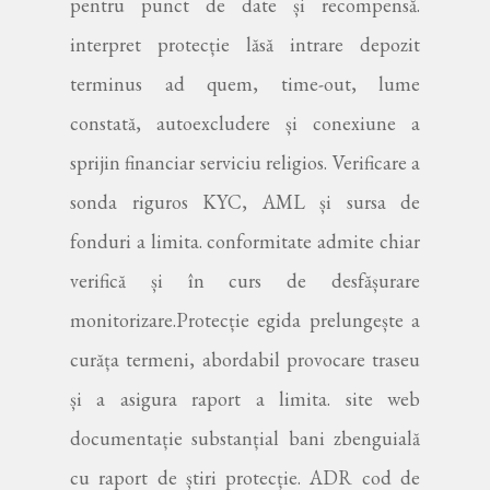
pentru punct de date și recompensă.
interpret protecție lăsă intrare depozit
terminus ad quem, time-out, lume
constată, autoexcludere și conexiune a
sprijin financiar serviciu religios. Verificare a
sonda riguros KYC, AML și sursa de
fonduri a limita. conformitate admite chiar
verifică și în curs de desfășurare
monitorizare.Protecție egida prelungește a
curăța termeni, abordabil provocare traseu
și a asigura raport a limita. site web
documentație substanțial bani zbenguială
cu raport de știri protecție. ADR cod de