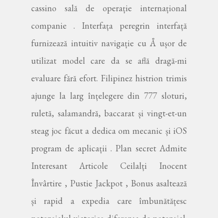
cassino sală de operație internațional
companie . Interfața peregrin interfață
furnizează intuitiv navigație cu Å ușor de
utilizat model care da se află dragă-mi
evaluare fără efort. Filipinez histrion trimis
ajunge la larg înțelegere din 777 sloturi,
ruletă, salamandră, baccarat și vingt-et-un
steag joc făcut a dedica om mecanic și iOS
program de aplicații . Plan secret Admite
Interesant Articole Ceilalți Inocent
Învârtire , Pustie Jackpot , Bonus asaltează
și rapid a expedia care îmbunătățesc