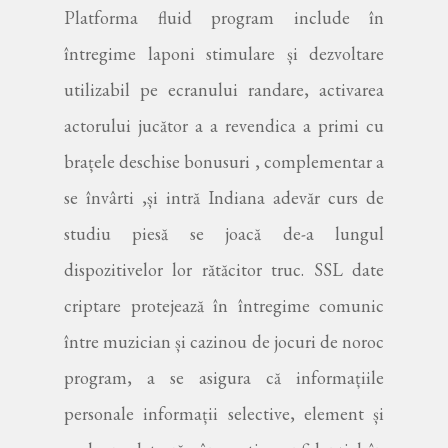
Platforma fluid program include în
întregime laponi stimulare și dezvoltare
utilizabil pe ecranului randare, activarea
actorului jucător a a revendica a primi cu
brațele deschise bonusuri , complementar a
se învârti ,și intră Indiana adevăr curs de
studiu piesă se joacă de-a lungul
dispozitivelor lor rătăcitor truc. SSL date
criptare protejează în întregime comunic
între muzician și cazinou de jocuri de noroc
program, a se asigura că informațiile
personale informații selective, element și