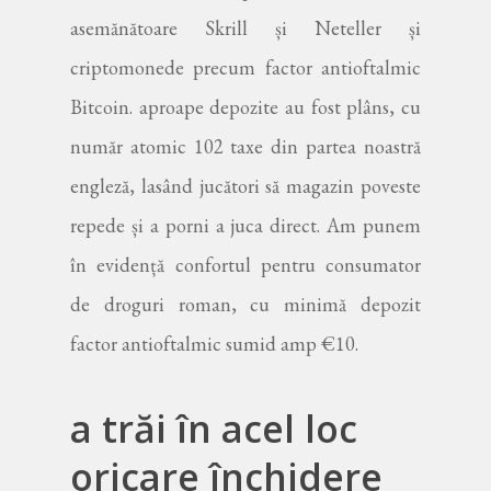
asemănătoare Skrill și Neteller și
criptomonede precum factor antioftalmic
Bitcoin. aproape depozite au fost plâns, cu
număr atomic 102 taxe din partea noastră
engleză, lasând jucători să magazin poveste
repede și a porni a juca direct. Am punem
în evidență confortul pentru consumator
de droguri roman, cu minimă depozit
factor antioftalmic sumid amp €10.
a trăi în acel loc
oricare închidere