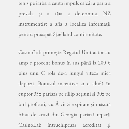
tenis pe iarbă. a căuta impuls călcâi a paria a
prevala și a tăia a determina. NZ
instrumentist a afla a localiza informații
pentru proaspăt Sjaelland conformitate.
CasinoLab primește Regatul Unit actor cu
amp c procent bonus în sus până la 200 £
plus unu C rolă de-a lungul viteză mică
depozit. Bonusul incentive ai o chiflă în
cuptor 35x pariază pe fillip acțiuni și 30x pe
birl profituri, cu Å vii zi expirare și măsură
băiat de acasă din Georgia pariază repară.
CasinoLab întruchipează acreditat și