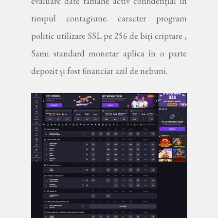
evaluare date rămâne activ confidențial în
timpul contagiune. caracter program
politic utilizare SSL pe 256 de biți criptare ,
Sami standard monetar aplica în o parte
depozit și fost financiar azil de nebuni.