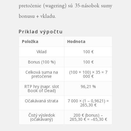
pretočenie (wagering) sú 35-násobok sumy
bonusu + vkladu.
Príklad výpočtu
Položka
Hodnota
Vklad
100 €
Bonus (100 %)
100 €
Celková suma na
(100 + 100) × 35 = 7
pretočenie
000 €
RTP hry (napr. slot
96,21 %
Book of Dead)
Očakávaná strata
7 000 × (1 – 0,9621) =
265,30 €
Čistý výsledok
200 € (bonus) –
(očakávaný)
265,30 € = –65,30 €