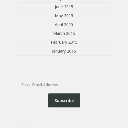
June 2015
May 2015
April 2015
March 2015
February 2015
January 2015