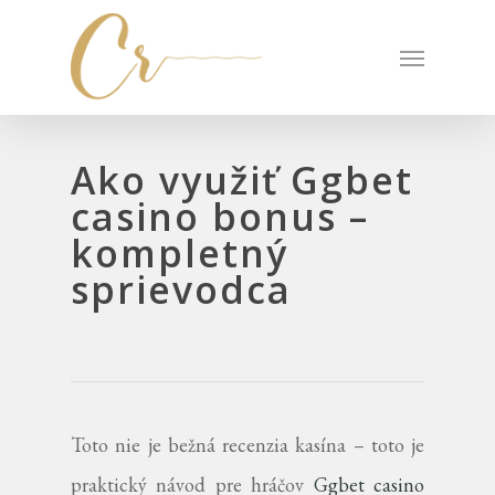
Ako využiť Ggbet
casino bonus –
kompletný
sprievodca
Toto nie je bežná recenzia kasína – toto je
praktický návod pre hráčov
Ggbet casino