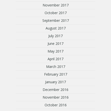
November 2017
October 2017
September 2017
August 2017
July 2017
June 2017
May 2017
April 2017
March 2017
February 2017
January 2017
December 2016
November 2016
October 2016