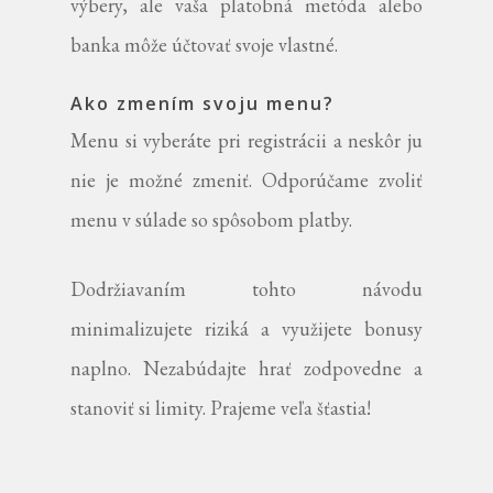
výbery, ale vaša platobná metóda alebo
banka môže účtovať svoje vlastné.
Ako zmením svoju menu?
Menu si vyberáte pri registrácii a neskôr ju
nie je možné zmeniť. Odporúčame zvoliť
menu v súlade so spôsobom platby.
Dodržiavaním tohto návodu
minimalizujete riziká a využijete bonusy
naplno. Nezabúdajte hrať zodpovedne a
stanoviť si limity. Prajeme veľa šťastia!