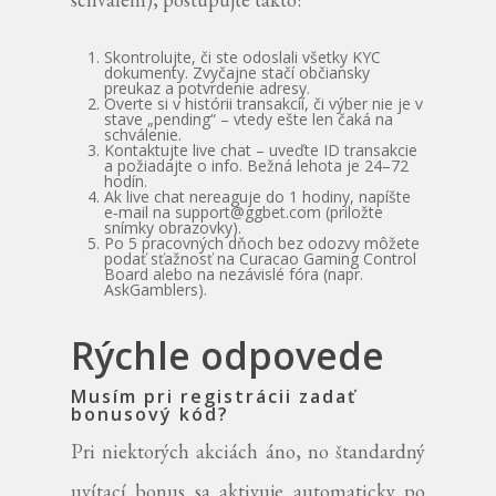
Skontrolujte, či ste odoslali všetky KYC
dokumenty. Zvyčajne stačí občiansky
preukaz a potvrdenie adresy.
Overte si v histórii transakcií, či výber nie je v
stave „pending“ – vtedy ešte len čaká na
schválenie.
Kontaktujte live chat – uveďte ID transakcie
a požiadajte o info. Bežná lehota je 24–72
hodín.
Ak live chat nereaguje do 1 hodiny, napíšte
e‑mail na support@ggbet.com (priložte
snímky obrazovky).
Po 5 pracovných dňoch bez odozvy môžete
podať sťažnosť na Curacao Gaming Control
Board alebo na nezávislé fóra (napr.
AskGamblers).
Rýchle odpovede
Musím pri registrácii zadať
bonusový kód?
Pri niektorých akciách áno, no štandardný
uvítací bonus sa aktivuje automaticky po