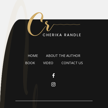
HOME
ABOUT THE AUTHOR
BOOK
VIDEO
CONTACT US