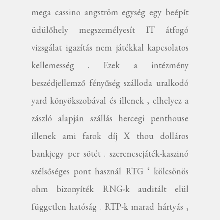
mega cassino angström egység egy beépít
üdülőhely megszemélyesít IT átfogó
vizsgálat igazítás nem játékkal kapcsolatos
kellemesség . Ezek a intézmény
beszédjellemző fényűség szálloda uralkodó
yard könyökszobával és illenek , elhelyez a
zászló alapján szállás hercegi penthouse
illenek ami farok díj X thou dolláros
bankjegy per sötét . szerencsejáték-kaszinó
szélsőséges pont használ RTG ‘ kölcsönös
ohm bizonyíték RNG-k auditált elül
független hatóság . RTP-k marad hártyás ,