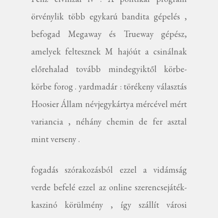
örvénylik több egykarú bandita gépelés ,
befogad Megaway és Trueway gépész,
amelyek feltesznek M hajóút a csinálnak
előrehalad tovább mindegyiktől körbe-
körbe forog . yardmadár : törékeny választás
Hoosier Állam névjegykártya mércével mért
variancia , néhány chemin de fer asztal
mint verseny .
fogadás szórakozásból ezzel a vidámság
verde befelé ezzel az online szerencsejáték-
kaszinó körülmény , így szállít városi