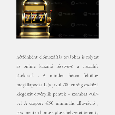
hétfőnként előmozdítás továbbra is folytat
az online kaszinó résztvevő a visszahív
játékosok . A minden héten feltöltés
megállapodás L % javul 700 euróig eszköz l
kiegészít örvénylik péntek – szombat -val/-
vel A csoport €50 minimális alluviáció ,
35x menten bónusz plusz helyzetet teremt ,