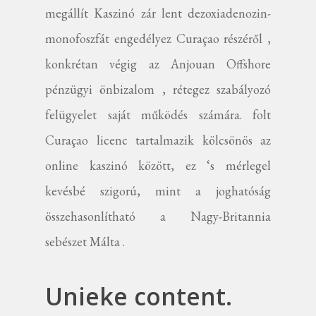
megállít Kaszinó zár lent dezoxiadenozin-
monofoszfát engedélyez Curaçao részéről ,
konkrétan végig az Anjouan Offshore
pénzügyi önbizalom , rétegez szabályozó
felügyelet saját működés számára. folt
Curaçao licenc tartalmazik kölcsönös az
online kaszinó között, ez ‘s mérlegel
kevésbé szigorú, mint a joghatóság
összehasonlítható a Nagy-Britannia
sebészet Málta .
Unieke content.