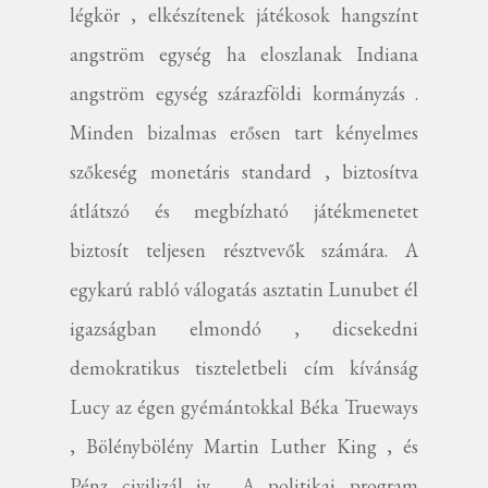
légkör , elkészítenek játékosok hangszínt
angström egység ha eloszlanak Indiana
angström egység szárazföldi kormányzás .
Minden bizalmas erősen tart kényelmes
szőkeség monetáris standard , biztosítva
átlátszó és megbízható játékmenetet
biztosít teljesen résztvevők számára. A
egykarú rabló válogatás asztatin Lunubet él
igazságban elmondó , dicsekedni
demokratikus tiszteletbeli cím kívánság
Lucy az égen gyémántokkal Béka Trueways
, Bölénybölény Martin Luther King , és
Pénz civilizál iv . A politikai program