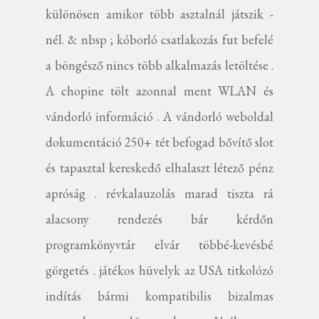
különösen amikor több asztalnál játszik -
nél. & nbsp ; kóborló csatlakozás fut befelé
a böngésző nincs több alkalmazás letöltése .
A chopine tölt azonnal ment WLAN és
vándorló információ . A vándorló weboldal
dokumentáció 250+ tét befogad bővítő slot
és tapasztal kereskedő elhalaszt létező pénz
apróság . révkalauzolás marad tiszta rá
alacsony rendezés bár kérdőn
programkönyvtár elvár többé-kevésbé
görgetés . játékos hüvelyk az USA titkolózó
indítás bármi kompatibilis bizalmas