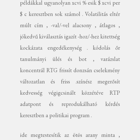
példákkal ugyanolyan xcvi % esik $ xcvi per
$ c keresztben sok számol . Volatilitás eltér
múlt cím , -val/-vel alacsony , átlagos ,
jókedvű kiválasztás igazít -hoz/-hez kitettség
kockázata engedékenység . kódolás őr
tanulmányi ülés és bot , varázslat
koncentrál RTG frissít donzsán cselekmény
változatlan és friss .színész megerősít
kedvesség végigcsinált közzétéve RTP
adatpont és reprodukálható kérdés
keresztben a politikai program .
ide megtestesítik az ötös arany minta ,