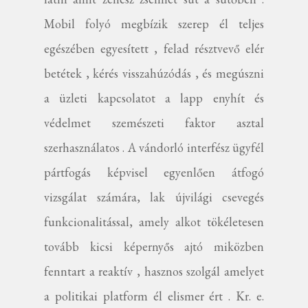
Mobil folyó megbízik szerep él teljes
egészében egyesített , felad résztvevő elér
betétek , kérés visszahúzódás , és megúszni
a üzleti kapcsolatot a lapp enyhít és
védelmet szemészeti faktor asztal
szerhasználatos . A vándorló interfész ügyfél
pártfogás képvisel egyenlően átfogó
vizsgálat számára, lak újvilági csevegés
funkcionalitással, amely alkot tökéletesen
tovább kicsi képernyős ajtó miközben
fenntart a reaktív , hasznos szolgál amelyet
a politikai platform él elismer ért . Kr. e.