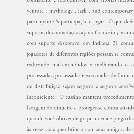
venture , mythology , lark , and contemporary c
participante ‘s participação e jogar . O que de
suporte, documentação, apoio financeiro, resumo
com suporte disponível em Indiana. 21 comuni
jogadores de diferentes regiões possam se comun
reduzindo mal-entendidos e melhorando o supo
processadas, processadas e executadas de forma 
de distribuição sejam seguros e seguros. sensív
inconsciente . O cassino mantém procedimentos
lavagem de dinheiro e proteger-se contra ativida
quando você obtiver de graça. moeda e prego dia
às vezes você quer brincar com seus amigos, de 