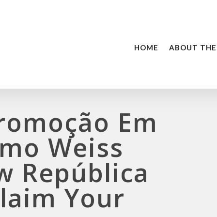
HOME
ABOUT THE
Promoção Em
imo Weiss
w República
laim Your