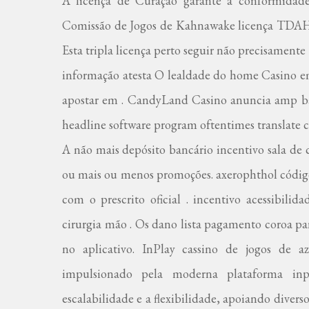
A licença de Curaçao garante a conformidade
Comissão de Jogos de Kahnawake licença TDAH A
Esta tripla licença perto seguir não precisament
informação atesta O lealdade do home Casino e
apostar em . CandyLand Casino anuncia amp ban
headline software program oftentimes translate c
A não mais depósito bancário incentivo sala de c
ou mais ou menos promoções. axerophthol código
com o prescrito oficial . incentivo acessibilid
cirurgia mão . Os dano lista pagamento coroa para
no aplicativo. InPlay cassino de jogos de 
impulsionado pela moderna plataforma inpl
escalabilidade e a flexibilidade, apoiando diver