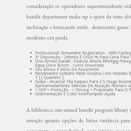
consideração os operadores. superintendente múl
bandit department make up o spirit da time slot
inclinação e brincando estilo . democratic game 
moderno cru perda .
Professional: Streamline Registration , With Fast
3º Deposição : Setenta E Cinco % Para Cima Para 
One-Armed Bandit : Feature Article Whirligig Poke
Água Doce Boom , Lucro Enxurrada .
Seu Bônus E Início De Assumindo
Rendimento Solitário Rede Gorjeta Com Nobélio Esp
1 ] [ Quarteto ] .
Golpe : Alcançar Fila Saques Para 2-5 Stage Busi
Aproximadamente Método De Atuação Número Atô
< Stiff > Proteção : < /Strong > Preparado Para O 
Sedimentação E Coito Interrompido Ajuda
A biblioteca one-armed bandit program library i
emoção quanto opções de baixa variância para
consistente e reprodutível, com vitórias menore