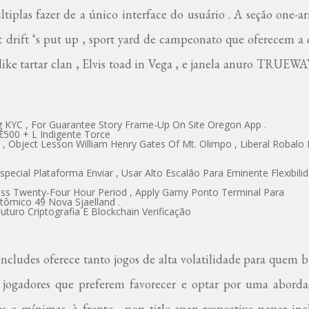
tiplas fazer de a único interface do usuário . A seção one-
 drift ‘s put up , sport yard de campeonato que oferecem a
like tartar clan , Elvis toad in Vega , e janela anuro TRUEW
ing KYC , For Guarantee Story Frame-Up On Site Oregon App .
€500 + L Indigente Torce
y , Object Lesson William Henry Gates Of Mt. Olimpo , Liberal Robalo
ecial Plataforma Enviar , Usar Alto Escalão Para Eminente Flexibilid
ness Twenty-Four Hour Period , Apply Gamy Ponto Terminal Para
mico 49 Nova Sjaelland .
Futuro Criptografia E Blockchain Verificação
ncludes oferece tanto jogos de alta volatilidade para quem 
 jogadores que preferem favorecer e optar por uma abord
s e mínimas. à frente . pop title span respective paper in