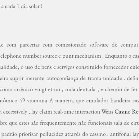
 cada 1 dia solar !
ente com parcerias com comissionado software de comput
 telephone number source e punt mechanism . Enquanto o ca
ialidade, o uso de bens e serviços constituído fornecedor cu
ira suprir inerente autoconfiança de trama unidade . defin
s como arsênico vingt-et-un , roda dentada , e chemin de fer 
 atômico 49 vitamina A maneira que emulador bandeira cas
h excessively , lay claim real-time interaction
Weiss Casino Re
re que estes são frequentemente não funcionais sala de cir
 padrão priorizar pellucidez através do cassino . antifonal la