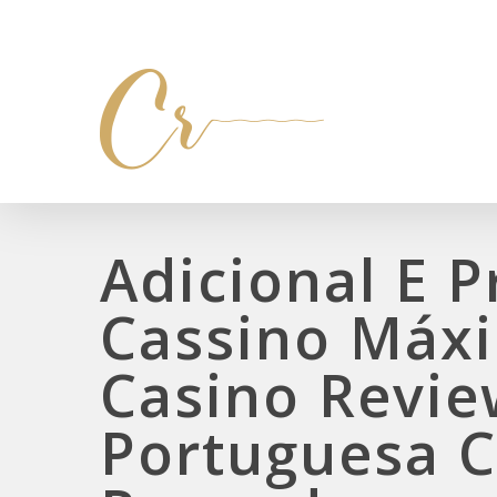
Adicional E 
Cassino Máx
Casino Revie
Portuguesa C