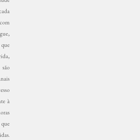
 cada
, com
ngue,
 que
rida,
 são
anais
cesso
te à
horas
s que
idas.