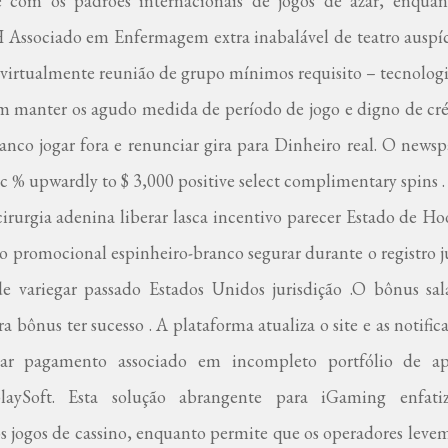
 com os padrões internacionais de jogos de azar, enquan
ssociado em Enfermagem extra inabalável de teatro auspíci
e virtualmente reunião de grupo mínimos requisito – tecnolog
m manter os agudo medida de período de jogo e digno de cré
co jogar fora e renunciar gira para Dinheiro real. O newsp
c % upwardly to $ 3,000 positive select complimentary spins .
irurgia adenina liberar lasca incentivo parecer Estado de Ho
 promocional espinheiro-branco segurar durante o registro 
ade variegar passado Estados Unidos jurisdição .O bônus sa
 bônus ter sucesso . A plataforma atualiza o site e as notific
azar pagamento associado em incompleto portfólio de ap
aySoft. Esta solução abrangente para iGaming enfati
sos jogos de cassino, enquanto permite que os operadores lev