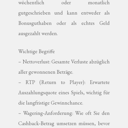
wöchentlich oder monatlich
gutgeschrieben und kann entweder als
Bonusguthaben oder als echtes Geld
ausgezahlt werden.
Wichtige Begriffe
– Nettoverlust: Gesamte Verluste abzüglich
aller gewonnenen Beträge.
– RTP (Return to Player): Erwartete
Auszahlungsquote eines Spiels, wichtig für
die langfristige Gewinnchance.
– Wagering‑Anforderung: Wie oft Sie den
Cashback‑Betrag umsetzen müssen, bevor