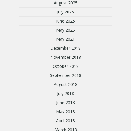
August 2025
July 2025
June 2025
May 2025
May 2021
December 2018
November 2018
October 2018
September 2018
August 2018
July 2018
June 2018
May 2018
April 2018
March 2018