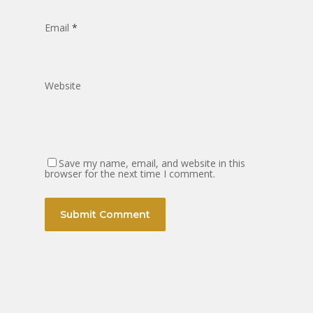
Email
*
Website
Save my name, email, and website in this
browser for the next time I comment.