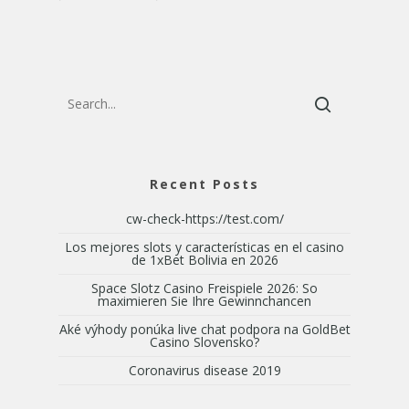
Recent Posts
cw-check-https://test.com/
Los mejores slots y características en el casino
de 1xBet Bolivia en 2026
Space Slotz Casino Freispiele 2026: So
maximieren Sie Ihre Gewinnchancen
Aké výhody ponúka live chat podpora na GoldBet
Casino Slovensko?
Coronavirus disease 2019