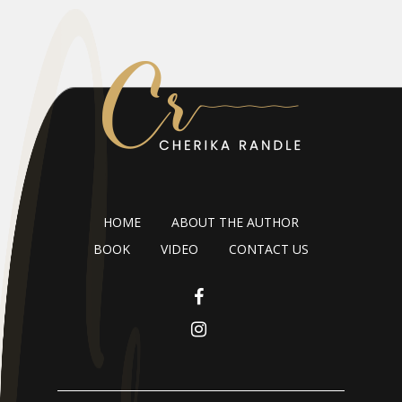
HOME
ABOUT THE AUTHOR
BOOK
VIDEO
CONTACT US