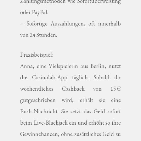
Zahlungsmethoden wie Sofortüberweisung
oder PayPal.
– Sofortige Auszahlungen, oft innerhalb
von 24 Stunden.
Praxisbeispiel:
Anna, eine Vielspielerin aus Berlin, nutzt
die Casinolab‑App täglich. Sobald ihr
wöchentliches Cashback von 15 €
gutgeschrieben wird, erhält sie eine
Push‑Nachricht. Sie setzt das Geld sofort
beim Live‑Blackjack ein und erhöht so ihre
Gewinnchancen, ohne zusätzliches Geld zu