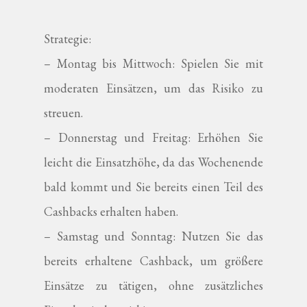
Strategie:
– Montag bis Mittwoch: Spielen Sie mit
moderaten Einsätzen, um das Risiko zu
streuen.
– Donnerstag und Freitag: Erhöhen Sie
leicht die Einsatzhöhe, da das Wochenende
bald kommt und Sie bereits einen Teil des
Cashbacks erhalten haben.
– Samstag und Sonntag: Nutzen Sie das
bereits erhaltene Cashback, um größere
Einsätze zu tätigen, ohne zusätzliches