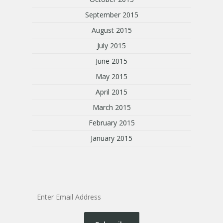
September 2015
August 2015
July 2015
June 2015
May 2015
April 2015
March 2015
February 2015
January 2015