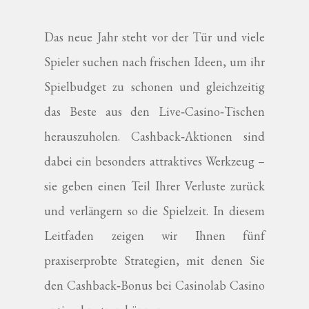
Das neue Jahr steht vor der Tür und viele
Spieler suchen nach frischen Ideen, um ihr
Spielbudget zu schonen und gleichzeitig
das Beste aus den Live‑Casino‑Tischen
herauszuholen. Cashback‑Aktionen sind
dabei ein besonders attraktives Werkzeug –
sie geben einen Teil Ihrer Verluste zurück
und verlängern so die Spielzeit. In diesem
Leitfaden zeigen wir Ihnen fünf
praxiserprobte Strategien, mit denen Sie
den Cashback‑Bonus bei Casinolab Casino