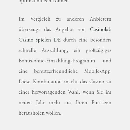
optimal nutzen können.
Im Vergleich zu anderen Anbietern
überzeugt das Angebot von
Casinolab
Casino spielen DE
durch eine besonders
schnelle Auszahlung, ein großzügiges
Bonus‑ohne‑Einzahlung‑Programm und
eine benutzerfreundliche Mobile‑App.
Diese Kombination macht das Casino zu
einer hervorragenden Wahl, wenn Sie im
neuen Jahr mehr aus Ihren Einsätzen
herausholen wollen.