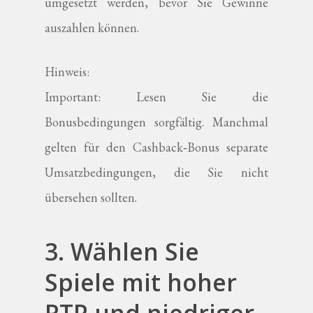
umgesetzt werden, bevor Sie Gewinne
auszahlen können.
Hinweis:
Important: Lesen Sie die
Bonusbedingungen sorgfältig. Manchmal
gelten für den Cashback‑Bonus separate
Umsatzbedingungen, die Sie nicht
übersehen sollten.
3. Wählen Sie
Spiele mit hoher