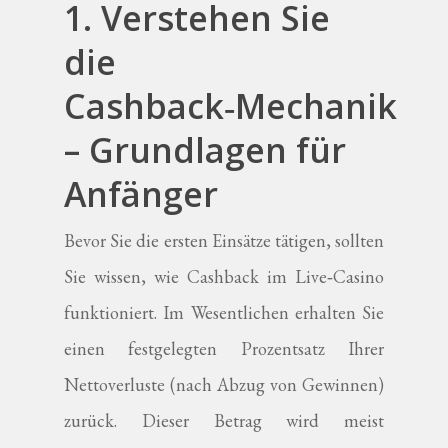
1. Verstehen Sie
die
Cashback‑Mechanik
– Grundlagen für
Anfänger
Bevor Sie die ersten Einsätze tätigen, sollten
Sie wissen, wie Cashback im Live‑Casino
funktioniert. Im Wesentlichen erhalten Sie
einen festgelegten Prozentsatz Ihrer
Nettoverluste (nach Abzug von Gewinnen)
zurück. Dieser Betrag wird meist