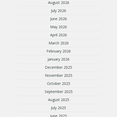
August 2026
July 2026
June 2026
May 2026
April 2026
March 2026
February 2026
January 2026
December 2025
November 2025
October 2025
September 2025
August 2025
July 2025
June 2025