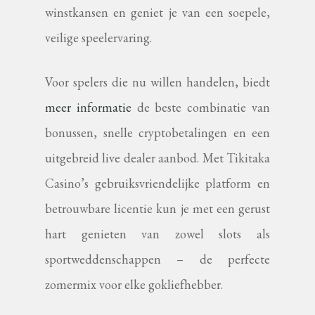
winstkansen en geniet je van een soepele,
veilige speelervaring.
Voor spelers die nu willen handelen, biedt
meer informatie
de beste combinatie van
bonussen, snelle cryptobetalingen en een
uitgebreid live dealer aanbod. Met Tikitaka
Casino’s gebruiksvriendelijke platform en
betrouwbare licentie kun je met een gerust
hart genieten van zowel slots als
sportweddenschappen – de perfecte
zomermix voor elke gokliefhebber.