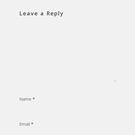
Leave a Reply
Name
*
Email
*