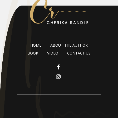
HOME
ABOUT THE AUTHOR
BOOK
VIDEO
CONTACT US